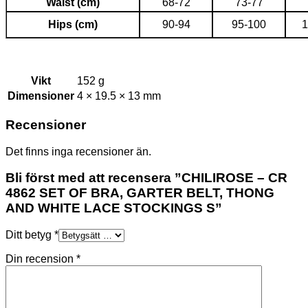
Waist (cm)
68-72
73-77
Hips (cm)
90-94
95-100
1
Vikt
152 g
Dimensioner
4 × 19.5 × 13 mm
Recensioner
Det finns inga recensioner än.
Bli först med att recensera ”CHILIROSE – CR
4862 SET OF BRA, GARTER BELT, THONG
AND WHITE LACE STOCKINGS S”
Ditt betyg
*
Din recension
*