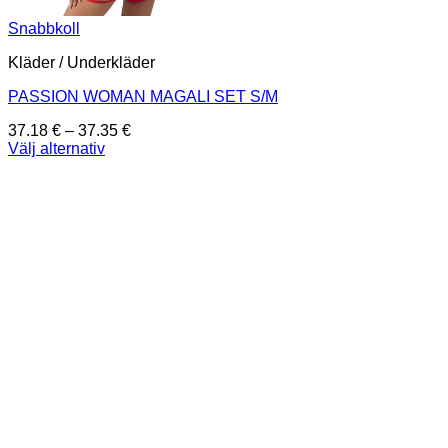
Snabbkoll
Kläder / Underkläder
PASSION WOMAN MAGALI SET S/M
Prisintervall:
37.18
€
–
37.35
€
37.18 €
Välj alternativ
Den
till
här
37.35 €
produkten
har
flera
varianter.
De
olika
alternativen
kan
väljas
på
produktsidan