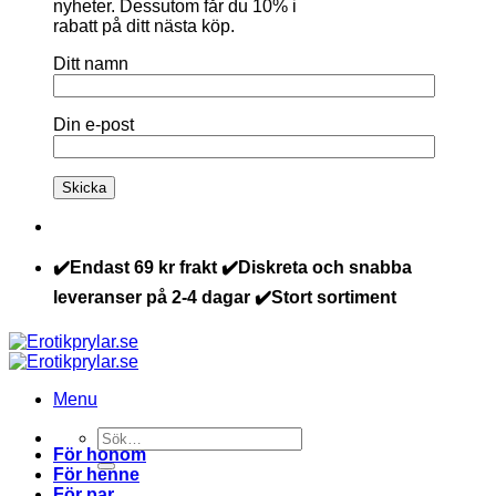
nyheter. Dessutom får du 10% i
rabatt på ditt nästa köp.
Ditt namn
Din e-post
✔️Endast 69 kr frakt ✔️Diskreta och snabba
leveranser på 2-4 dagar ✔️Stort sortiment
Menu
Sök
För honom
efter:
För henne
För par