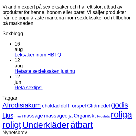
Vi är din expert på sexleksaker och har ett stort utbud av
produkter för henne, honom eller paret. Vi säljer produkter
från de populäraste märkena inom sexleksaker och tillbehör
på marknaden.
Sexblogg
16
aug
Inga
Leksaker inom HBTQ
kommentarer
12
till
aug
Leksaker
Inga
Hetaste sexleksaken just nu
inom
kommentarer
12
HBTQ
till
jun
Hetaste
Inga
Heta sextips!
sexleksaken
kommentarer
Taggar
till
just
Heta
nu
godis
Afrodisiakum
choklad
doft
förspel
Glidmedel
sextips!
roliga
Ljus
massage
massageolja
Organiskt
man
Prostata
roligt
ätbart
Underkläder
Nyhetsbrev