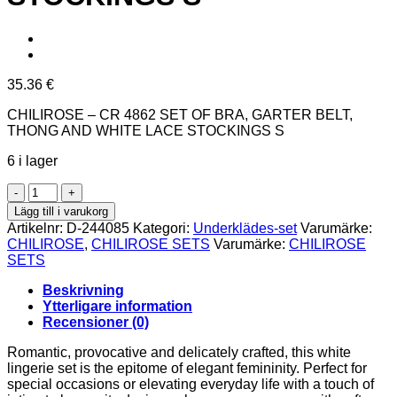
35.36
€
CHILIROSE – CR 4862 SET OF BRA, GARTER BELT,
THONG AND WHITE LACE STOCKINGS S
6 i lager
CHILIROSE
-
Lägg till i varukorg
CR
Artikelnr:
D-244085
Kategori:
Underklädes-set
Varumärke:
4862
CHILIROSE
,
CHILIROSE SETS
Varumärke:
CHILIROSE
SET
SETS
OF
BRA,
Beskrivning
GARTER
Ytterligare information
BELT,
Recensioner (0)
THONG
AND
Romantic, provocative and delicately crafted, this white
WHITE
lingerie set is the epitome of elegant femininity. Perfect for
LACE
special occasions or elevating everyday life with a touch of