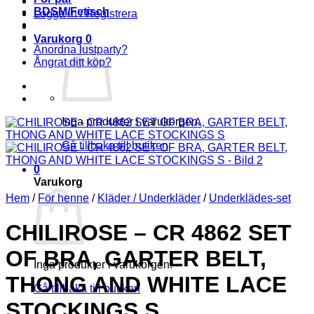
BDSM/Fetisch
Logga in / Registrera
Varukorg
0
Anordna lustparty?
Ångrat ditt köp?
Inga produkter i varukorgen.
Gå tillbaka till butiken
0
Varukorg
Hem
/
För henne
/
Kläder / Underkläder
/
Underklädes-set
CHILIROSE – CR 4862 SET
OF BRA, GARTER BELT,
Inga produkter i varukorgen.
THONG AND WHITE LACE
Gå tillbaka till butiken
STOCKINGS S