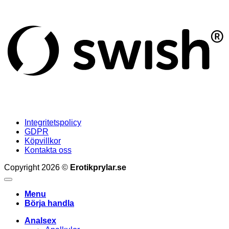
S
(
Integritetspolicy
GDPR
Köpvillkor
Kontakta oss
Copyright 2026 ©
Erotikprylar.se
Menu
Börja handla
Analsex