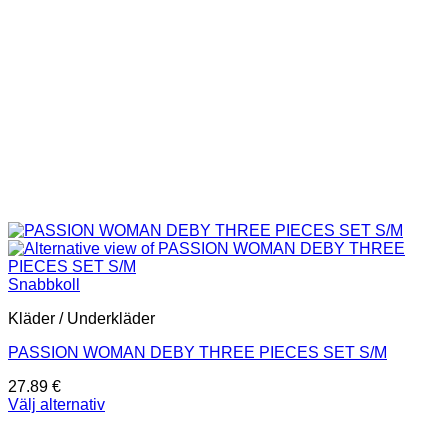
Snabbkoll
Kläder / Underkläder
PASSION WOMAN DEBY THREE PIECES SET S/M
27.89
€
Välj alternativ
Den
här