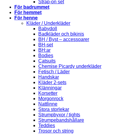
Strap-on set
För badrummet
För hemmet
För henne
Kläder / Underkläder
Babydoll
Badkläder och bikinis
BH / Byst – accessoarer
BH-set
BH:ar
Bodies
Catsuits
Chemise Picardy underkläder
Fetisch / Läder
Handskar
Kläder 2-sets
Klänningar
Korsetter
Morgonrock
Nattlinne
Stora storlekar
Strumpbyxor / tights
Strumpebandshållare
Teddies
Trosor och string