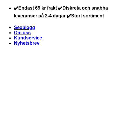
Skip
✔️Endast 69 kr frakt ✔️Diskreta och snabba
to
leveranser på 2-4 dagar ✔️Stort sortiment
content
Sexblogg
Om oss
Kundservice
Nyhetsbrev