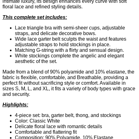
STOCKINGS
intimate luxury, its design enhances every curve with soft
S
floral lace and refined styling details.
mängd
This complete set includes:
Lace triangle bra with semi-sheer cups, adjustable
straps, and delicate decorative bows.
Wide lace garter belt sculpts the waist and features
adjustable straps to hold stockings in place.
Matching G-string with a flirty and sensual design.
White stockings complete the angelic and elegant
aesthetic of the set.
Made from a blend of 90% polyamide and 10% elastane, the
fabric is flexible, comfortable, and Breathable, providing a
perfect fit without sacrificing style or comfort. Available in
sizes S, M, L, and XL, it fits a variety of body types with grace
and security.
Highlights:
4-piece set: bra, garter belt, thong, and stockings
Color: Classic White
Delicate floral lace with romantic details
Comfortable and flattering fit
Composition: 90% Polyamide, 10% Elastane