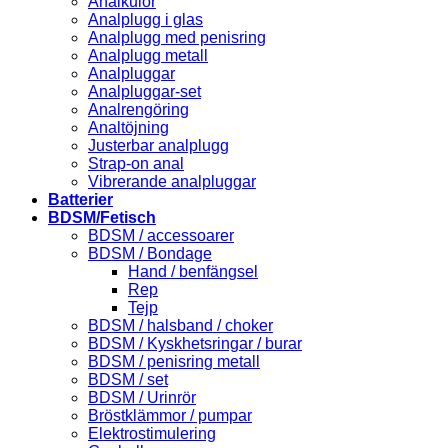
Analkulor
Analplugg i glas
Analplugg med penisring
Analplugg metall
Analpluggar
Analpluggar-set
Analrengöring
Analtöjning
Justerbar analplugg
Strap-on anal
Vibrerande analpluggar
Batterier
BDSM/Fetisch
BDSM / accessoarer
BDSM / Bondage
Hand / benfängsel
Rep
Tejp
BDSM / halsband / choker
BDSM / Kyskhetsringar / burar
BDSM / penisring metall
BDSM / set
BDSM / Urinrör
Bröstklämmor / pumpar
Elektrostimulering