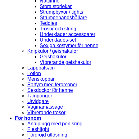
Nattlinne
Stora storlekar
Strumpbyxor / tights
Strumpebandshållare
Teddies
Trosor och string
Underkläder accessoarer
Underklädes-set
Sexiga kostymer för henne
Knipkulor / geishakulor
Geishakulor
Vibrerande geishakulor
Läppbalsam
Lotion
Menskoppar
Parfym med feromoner
Sexdockor för henne
Tamponger
Utvidgare
Vaginamassage
Vibrerande trosor
För honom
Analplugg med penisring
Fleshlight
Fördröjd utlösning