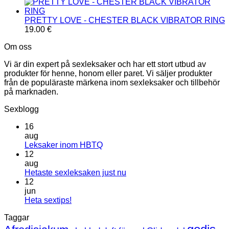
PRETTY LOVE - CHESTER BLACK VIBRATOR RING
19.00
€
Om oss
Vi är din expert på sexleksaker och har ett stort utbud av
produkter för henne, honom eller paret. Vi säljer produkter
från de populäraste märkena inom sexleksaker och tillbehör
på marknaden.
Sexblogg
16
aug
Inga
Leksaker inom HBTQ
kommentarer
12
till
aug
Leksaker
Inga
Hetaste sexleksaken just nu
inom
kommentarer
12
HBTQ
till
jun
Hetaste
Inga
Heta sextips!
sexleksaken
kommentarer
Taggar
till
just
Heta
nu