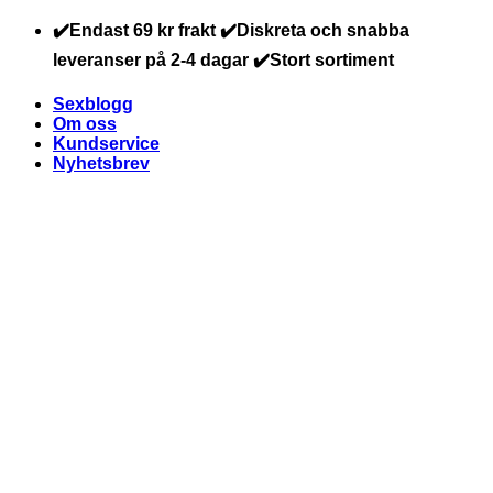
Skip
✔️Endast 69 kr frakt ✔️Diskreta och snabba
to
leveranser på 2-4 dagar ✔️Stort sortiment
content
Sexblogg
Om oss
Kundservice
Nyhetsbrev