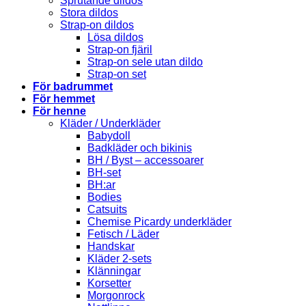
Sprutande dildos
Stora dildos
Strap-on dildos
Lösa dildos
Strap-on fjäril
Strap-on sele utan dildo
Strap-on set
För badrummet
För hemmet
För henne
Kläder / Underkläder
Babydoll
Badkläder och bikinis
BH / Byst – accessoarer
BH-set
BH:ar
Bodies
Catsuits
Chemise Picardy underkläder
Fetisch / Läder
Handskar
Kläder 2-sets
Klänningar
Korsetter
Morgonrock