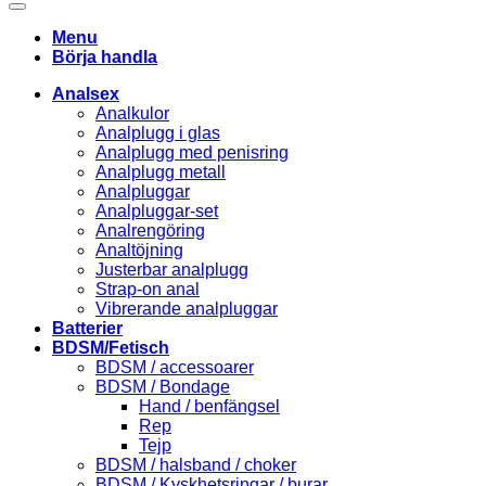
Menu
Börja handla
Analsex
Analkulor
Analplugg i glas
Analplugg med penisring
Analplugg metall
Analpluggar
Analpluggar-set
Analrengöring
Analtöjning
Justerbar analplugg
Strap-on anal
Vibrerande analpluggar
Batterier
BDSM/Fetisch
BDSM / accessoarer
BDSM / Bondage
Hand / benfängsel
Rep
Tejp
BDSM / halsband / choker
BDSM / Kyskhetsringar / burar