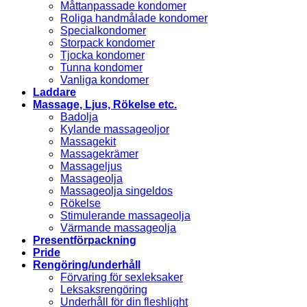
Måttanpassade kondomer
Roliga handmålade kondomer
Specialkondomer
Storpack kondomer
Tjocka kondomer
Tunna kondomer
Vanliga kondomer
Laddare
Massage, Ljus, Rökelse etc.
Badolja
Kylande massageoljor
Massagekit
Massagekrämer
Massageljus
Massageolja
Massageolja singeldos
Rökelse
Stimulerande massageolja
Värmande massageolja
Presentförpackning
Pride
Rengöring/underhåll
Förvaring för sexleksaker
Leksaksrengöring
Underhåll för din fleshlight