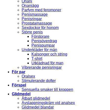
Onani
Onaniägg
Parfym med feromoner
Penismassage
Penisringar
Prostatamassage
Sexdockor för honom
Större penis
Förstorare
Penisöverdrag
Penispumpar
Underkläder för män
Kalsonger och string
T-shirt
Utklädnad för man
Vibrerande penisringar
För par
Oralsex
Stimulerande dofter
Förspel
Sensuella smaker till kroppen
Glidmedel
Ätbart glidmedel
Avslappningskräm vid analsex
Glidmedel blandat