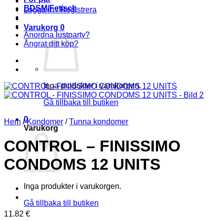
BDSM/Fetisch
Logga in / Registrera
Varukorg
0
Anordna lustparty?
Ångrat ditt köp?
Inga produkter i varukorgen.
Gå tillbaka till butiken
0
Hem
/
Kondomer
/
Tunna kondomer
Varukorg
CONTROL – FINISSIMO
CONDOMS 12 UNITS
Inga produkter i varukorgen.
Gå tillbaka till butiken
11.82
€