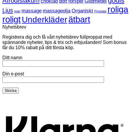
godis
Afrodisiakum
choklad
doft
förspel
Glidmedel
sextips!
roliga
Ljus
massage
massageolja
Organiskt
man
Prostata
roligt
ätbart
Underkläder
Nyhetsbrev
Registrera dig och få vårt nyhetsbrev fullproppat med
spännande nyheter, tips & trix och erbjudanden! Som bonus
får du 10% rabatt på ditt första köp.
Ditt namn
Din e-post
K