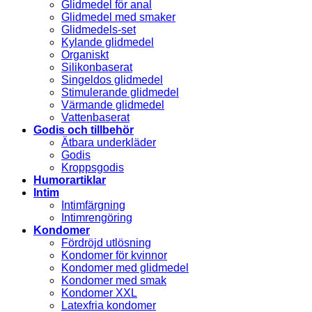
Glidmedel för anal
Glidmedel med smaker
Glidmedels-set
Kylande glidmedel
Organiskt
Silikonbaserat
Singeldos glidmedel
Stimulerande glidmedel
Värmande glidmedel
Vattenbaserat
Godis och tillbehör
Ätbara underkläder
Godis
Kroppsgodis
Humorartiklar
Intim
Intimfärgning
Intimrengöring
Kondomer
Fördröjd utlösning
Kondomer för kvinnor
Kondomer med glidmedel
Kondomer med smak
Kondomer XXL
Latexfria kondomer