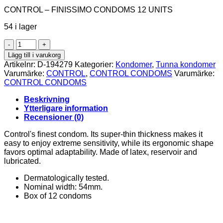
CONTROL – FINISSIMO CONDOMS 12 UNITS
54 i lager
CONTROL
-
Lägg till i varukorg
FINISSIMO
Artikelnr:
D-194279
Kategorier:
Kondomer
,
Tunna kondomer
CONDOMS
Varumärke:
CONTROL
,
CONTROL CONDOMS
Varumärke:
12
CONTROL CONDOMS
UNITS
mängd
Beskrivning
Ytterligare information
Recensioner (0)
Control's finest condom. Its super-thin thickness makes it
easy to enjoy extreme sensitivity, while its ergonomic shape
favors optimal adaptability. Made of latex, reservoir and
lubricated.
Dermatologically tested.
Nominal width: 54mm.
Box of 12 condoms