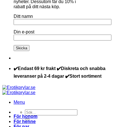
nyheter. Dessutom får du 10% i
rabatt på ditt nästa köp.
Ditt namn
Din e-post
✔️Endast 69 kr frakt ✔️Diskreta och snabba
leveranser på 2-4 dagar ✔️Stort sortiment
Menu
Sök
För honom
efter:
För henne
För par