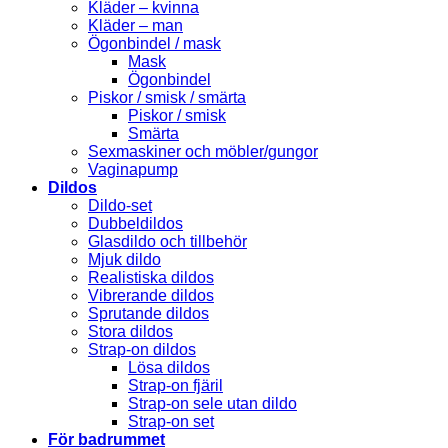
Kläder – kvinna
Kläder – man
Ögonbindel / mask
Mask
Ögonbindel
Piskor / smisk / smärta
Piskor / smisk
Smärta
Sexmaskiner och möbler/gungor
Vaginapump
Dildos
Dildo-set
Dubbeldildos
Glasdildo och tillbehör
Mjuk dildo
Realistiska dildos
Vibrerande dildos
Sprutande dildos
Stora dildos
Strap-on dildos
Lösa dildos
Strap-on fjäril
Strap-on sele utan dildo
Strap-on set
För badrummet