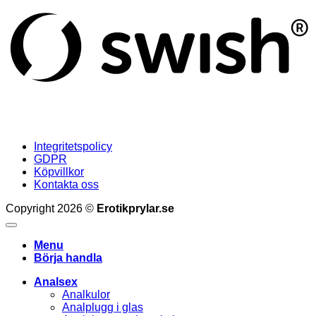
Integritetspolicy
GDPR
Köpvillkor
Kontakta oss
Copyright 2026 ©
Erotikprylar.se
Menu
Börja handla
Analsex
Analkulor
Analplugg i glas