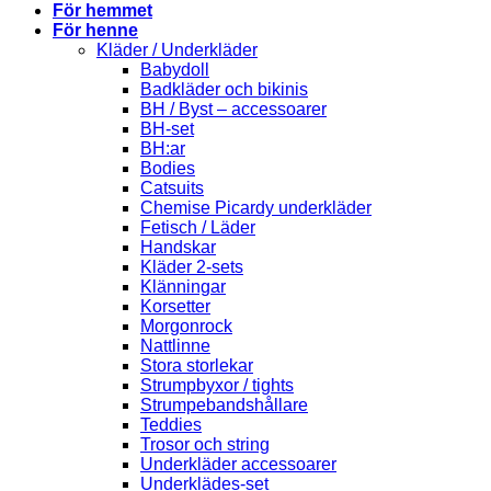
För hemmet
För henne
Kläder / Underkläder
Babydoll
Badkläder och bikinis
BH / Byst – accessoarer
BH-set
BH:ar
Bodies
Catsuits
Chemise Picardy underkläder
Fetisch / Läder
Handskar
Kläder 2-sets
Klänningar
Korsetter
Morgonrock
Nattlinne
Stora storlekar
Strumpbyxor / tights
Strumpebandshållare
Teddies
Trosor och string
Underkläder accessoarer
Underklädes-set