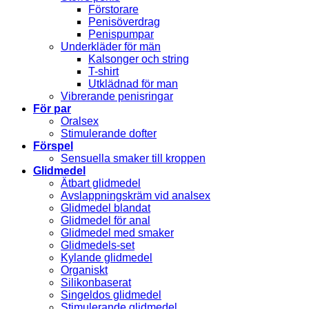
Förstorare
Penisöverdrag
Penispumpar
Underkläder för män
Kalsonger och string
T-shirt
Utklädnad för man
Vibrerande penisringar
För par
Oralsex
Stimulerande dofter
Förspel
Sensuella smaker till kroppen
Glidmedel
Ätbart glidmedel
Avslappningskräm vid analsex
Glidmedel blandat
Glidmedel för anal
Glidmedel med smaker
Glidmedels-set
Kylande glidmedel
Organiskt
Silikonbaserat
Singeldos glidmedel
Stimulerande glidmedel