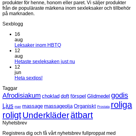
produkter för henne, honom eller paret. Vi säljer produkter
från de populäraste märkena inom sexleksaker och tillbehör
på marknaden.
Sexblogg
16
aug
Inga
Leksaker inom HBTQ
kommentarer
12
till
aug
Leksaker
Inga
Hetaste sexleksaken just nu
inom
kommentarer
12
HBTQ
till
jun
Hetaste
Inga
Heta sextips!
sexleksaken
kommentarer
Taggar
till
just
Heta
nu
godis
Afrodisiakum
choklad
doft
förspel
Glidmedel
sextips!
roliga
Ljus
massage
massageolja
Organiskt
man
Prostata
roligt
ätbart
Underkläder
Nyhetsbrev
Registrera dig och få vårt nyhetsbrev fullproppat med