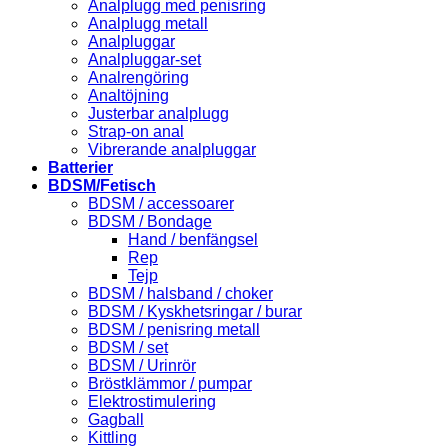
Analplugg med penisring
Analplugg metall
Analpluggar
Analpluggar-set
Analrengöring
Analtöjning
Justerbar analplugg
Strap-on anal
Vibrerande analpluggar
Batterier
BDSM/Fetisch
BDSM / accessoarer
BDSM / Bondage
Hand / benfängsel
Rep
Tejp
BDSM / halsband / choker
BDSM / Kyskhetsringar / burar
BDSM / penisring metall
BDSM / set
BDSM / Urinrör
Bröstklämmor / pumpar
Elektrostimulering
Gagball
Kittling