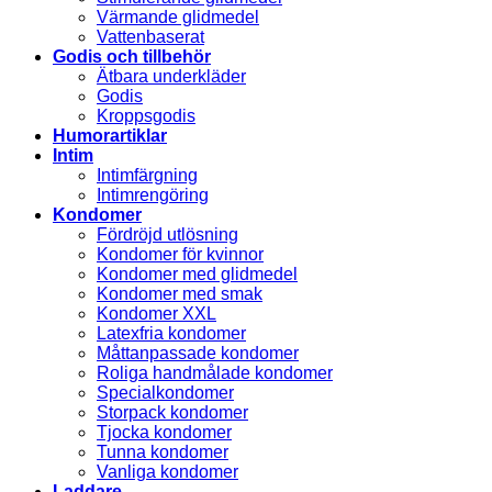
Värmande glidmedel
Vattenbaserat
Godis och tillbehör
Ätbara underkläder
Godis
Kroppsgodis
Humorartiklar
Intim
Intimfärgning
Intimrengöring
Kondomer
Fördröjd utlösning
Kondomer för kvinnor
Kondomer med glidmedel
Kondomer med smak
Kondomer XXL
Latexfria kondomer
Måttanpassade kondomer
Roliga handmålade kondomer
Specialkondomer
Storpack kondomer
Tjocka kondomer
Tunna kondomer
Vanliga kondomer
Laddare