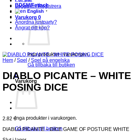
BDSM/Fetisch
Logga in / Registrera
English
▼
Varukorg
0
Anordna lustparty?
Ångrat ditt köp?
Inga produkter i varukorgen.
Hem
/
Spel
/
Spel på engelska
Gå tillbaka till butiken
DIABLO PICANTE – WHITE
0
Varukorg
POSING DICE
Inga produkter i varukorgen.
2.82
€
Gå tillbaka till butiken
DIABLO PICANTE – DICE GAME OF POSTURE WHITE
Slut i lager