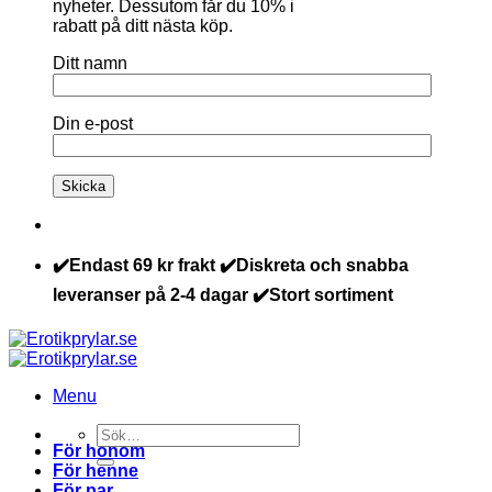
nyheter. Dessutom får du 10% i
rabatt på ditt nästa köp.
Ditt namn
Din e-post
✔️Endast 69 kr frakt ✔️Diskreta och snabba
leveranser på 2-4 dagar ✔️Stort sortiment
Menu
Sök
För honom
efter:
För henne
För par