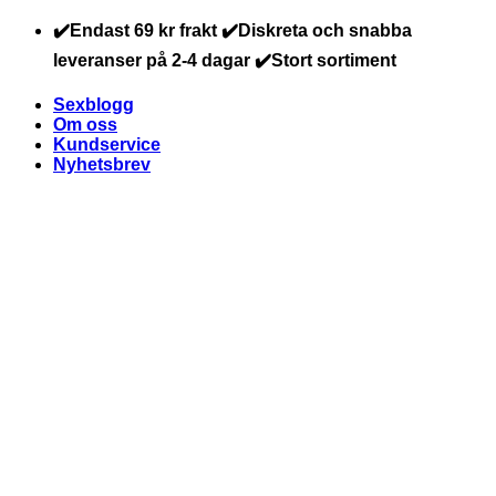
Skip
✔️Endast 69 kr frakt ✔️Diskreta och snabba
to
leveranser på 2-4 dagar ✔️Stort sortiment
content
Sexblogg
Om oss
Kundservice
Nyhetsbrev