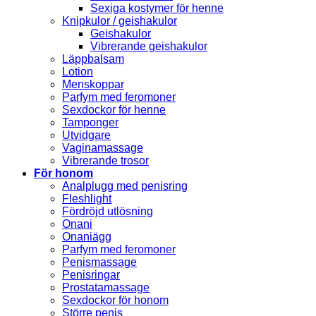
Sexiga kostymer för henne
Knipkulor / geishakulor
Geishakulor
Vibrerande geishakulor
Läppbalsam
Lotion
Menskoppar
Parfym med feromoner
Sexdockor för henne
Tamponger
Utvidgare
Vaginamassage
Vibrerande trosor
För honom
Analplugg med penisring
Fleshlight
Fördröjd utlösning
Onani
Onaniägg
Parfym med feromoner
Penismassage
Penisringar
Prostatamassage
Sexdockor för honom
Större penis