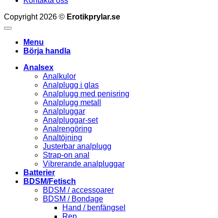
Kontakta oss
Copyright 2026 ©
Erotikprylar.se
Menu
Börja handla
Analsex
Analkulor
Analplugg i glas
Analplugg med penisring
Analplugg metall
Analpluggar
Analpluggar-set
Analrengöring
Analtöjning
Justerbar analplugg
Strap-on anal
Vibrerande analpluggar
Batterier
BDSM/Fetisch
BDSM / accessoarer
BDSM / Bondage
Hand / benfängsel
Rep