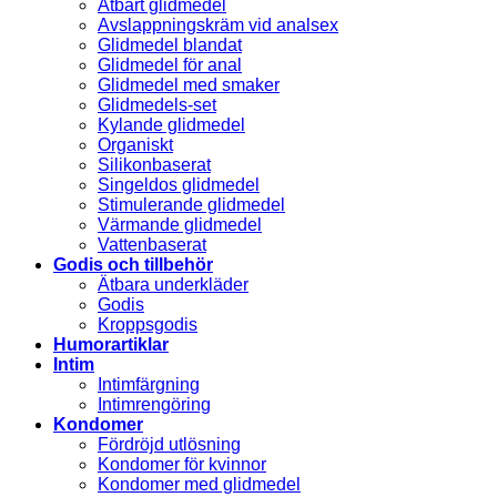
Ätbart glidmedel
Avslappningskräm vid analsex
Glidmedel blandat
Glidmedel för anal
Glidmedel med smaker
Glidmedels-set
Kylande glidmedel
Organiskt
Silikonbaserat
Singeldos glidmedel
Stimulerande glidmedel
Värmande glidmedel
Vattenbaserat
Godis och tillbehör
Ätbara underkläder
Godis
Kroppsgodis
Humorartiklar
Intim
Intimfärgning
Intimrengöring
Kondomer
Fördröjd utlösning
Kondomer för kvinnor
Kondomer med glidmedel