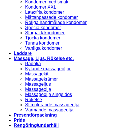
Kondomer med smak
Kondomer XXL
Latexfria kondomer
Måttanpassade kondomer
Roliga handmålade kondomer
Specialkondomer
Storpack kondomer
Tjocka kondomer
Tunna kondomer
Vanliga kondomer
Laddare
Massage, Ljus, Rökelse etc.
Badolja
Kylande massageoljor
Massagekit
Massagekrämer
Massageljus
Massageolja
Massageolja singeldos
Rökelse
Stimulerande massageolja
Värmande massageolja
Presentförpackning
Pride
Rengöring/underhåll