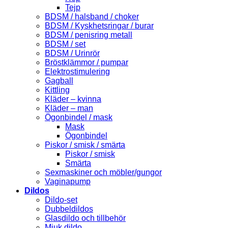
Tejp
BDSM / halsband / choker
BDSM / Kyskhetsringar / burar
BDSM / penisring metall
BDSM / set
BDSM / Urinrör
Bröstklämmor / pumpar
Elektrostimulering
Gagball
Kittling
Kläder – kvinna
Kläder – man
Ögonbindel / mask
Mask
Ögonbindel
Piskor / smisk / smärta
Piskor / smisk
Smärta
Sexmaskiner och möbler/gungor
Vaginapump
Dildos
Dildo-set
Dubbeldildos
Glasdildo och tillbehör
Mjuk dildo