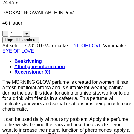
24.45
€
PACKAGING AVAILABLE IN: /en/
46 i lager
EYE
OF
Lägg till i varukorg
LOVE
Artikelnr:
D-235010
Varumärke:
EYE OF LOVE
Varumärke:
-
EYE OF LOVE
EOL
PHEROMONE
Beskrivning
PERFUME
Ytterligare information
10ML
Recensioner (0)
-
MORNING
The MORNING GLOW perfume is created for women, it has
GLOW
a fresh but floral aroma and is suitable for wearing calmly
mängd
during the day. It is ideal for going to university, work or to go
for a drink with friends in a cafeteria. This perfume will
facilitate your work and social relationships being much more
charismatic.
It can be used daily without any problem. Apply the perfume
to the wrists, behind the ears and near the clavicle. If you
want to increase the natural function of pheromones, apply a