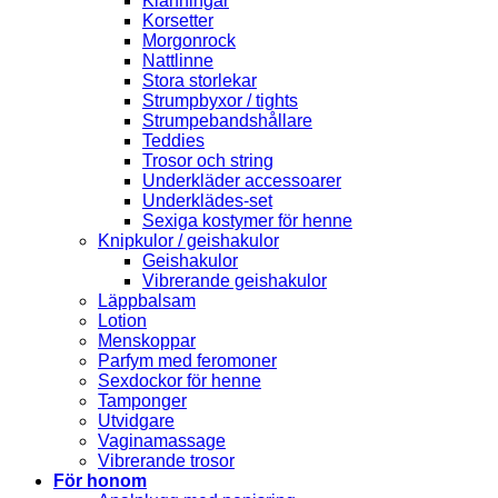
Klänningar
Korsetter
Morgonrock
Nattlinne
Stora storlekar
Strumpbyxor / tights
Strumpebandshållare
Teddies
Trosor och string
Underkläder accessoarer
Underklädes-set
Sexiga kostymer för henne
Knipkulor / geishakulor
Geishakulor
Vibrerande geishakulor
Läppbalsam
Lotion
Menskoppar
Parfym med feromoner
Sexdockor för henne
Tamponger
Utvidgare
Vaginamassage
Vibrerande trosor
För honom