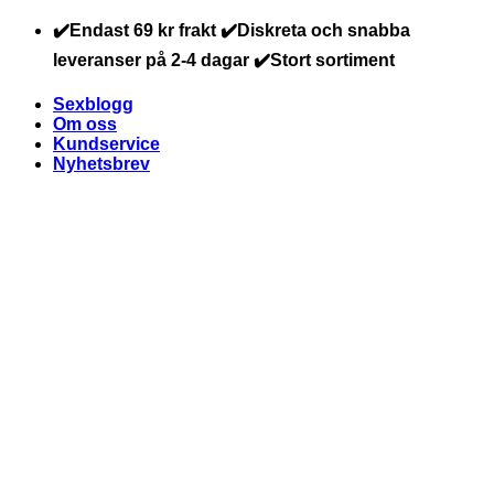
Skip
✔️Endast 69 kr frakt ✔️Diskreta och snabba
to
leveranser på 2-4 dagar ✔️Stort sortiment
content
Sexblogg
Om oss
Kundservice
Nyhetsbrev