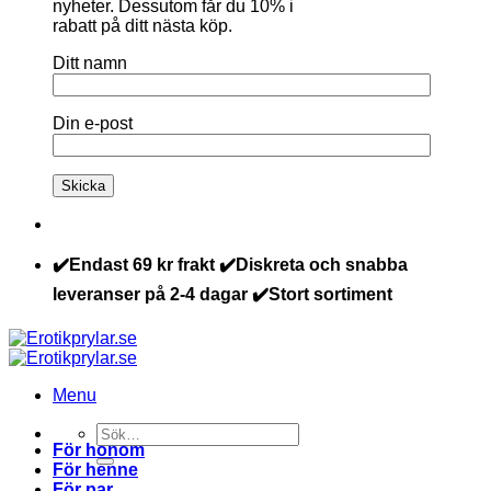
nyheter. Dessutom får du 10% i
rabatt på ditt nästa köp.
Ditt namn
Din e-post
✔️Endast 69 kr frakt ✔️Diskreta och snabba
leveranser på 2-4 dagar ✔️Stort sortiment
Menu
Sök
För honom
efter:
För henne
För par