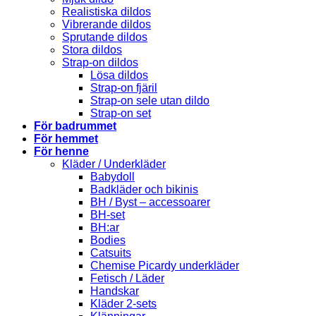
Realistiska dildos
Vibrerande dildos
Sprutande dildos
Stora dildos
Strap-on dildos
Lösa dildos
Strap-on fjäril
Strap-on sele utan dildo
Strap-on set
För badrummet
För hemmet
För henne
Kläder / Underkläder
Babydoll
Badkläder och bikinis
BH / Byst – accessoarer
BH-set
BH:ar
Bodies
Catsuits
Chemise Picardy underkläder
Fetisch / Läder
Handskar
Kläder 2-sets