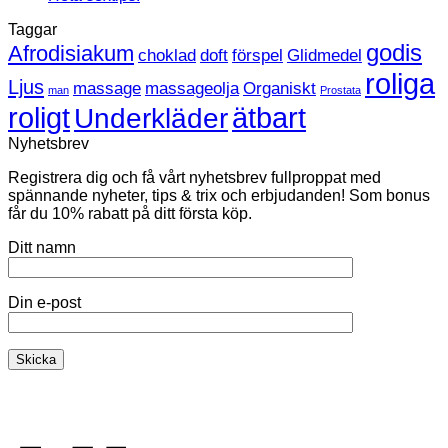
sexleksaken
kommentarer
Taggar
till
just
Heta
nu
godis
Afrodisiakum
choklad
doft
förspel
Glidmedel
sextips!
roliga
Ljus
massage
massageolja
Organiskt
man
Prostata
roligt
ätbart
Underkläder
Nyhetsbrev
Registrera dig och få vårt nyhetsbrev fullproppat med
spännande nyheter, tips & trix och erbjudanden! Som bonus
får du 10% rabatt på ditt första köp.
Ditt namn
Din e-post
K