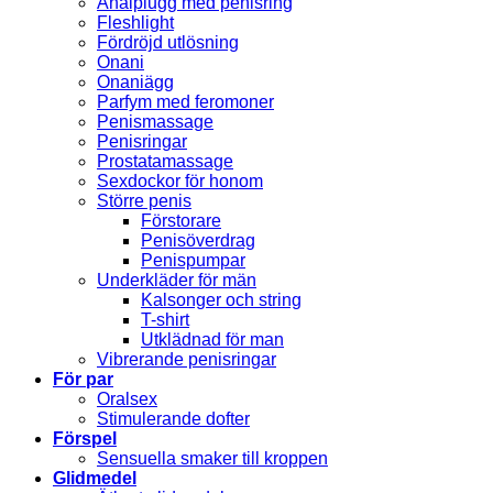
Analplugg med penisring
Fleshlight
Fördröjd utlösning
Onani
Onaniägg
Parfym med feromoner
Penismassage
Penisringar
Prostatamassage
Sexdockor för honom
Större penis
Förstorare
Penisöverdrag
Penispumpar
Underkläder för män
Kalsonger och string
T-shirt
Utklädnad för man
Vibrerande penisringar
För par
Oralsex
Stimulerande dofter
Förspel
Sensuella smaker till kroppen
Glidmedel