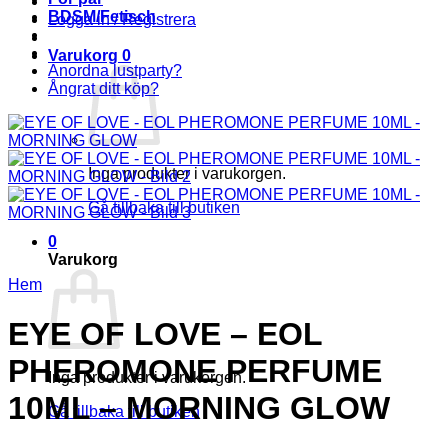
BDSM/Fetisch
Logga in / Registrera
Varukorg
0
Anordna lustparty?
Ångrat ditt köp?
Inga produkter i varukorgen.
Gå tillbaka till butiken
0
Varukorg
Hem
EYE OF LOVE – EOL
PHEROMONE PERFUME
Inga produkter i varukorgen.
10ML – MORNING GLOW
Gå tillbaka till butiken