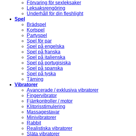
Förvaring för sexleksaker
Leksaksrengöring
Underhåll för din fleshlight
Spel
Brädspel
Kortspel
Partyspel
Spel för par
Spel på engelska
Spel på franska
Spel på italienska
Spel på portugisiska
Spel på spanska
Spel på tyska
Tärning
Vibratorer
Avancerade / exklusiva vibratorer
Fingervibrator
Fjärrkontroller / motor
Klitorisstimulering
Massagestavar
Minivibratorer
Rabbit
Realistiska vibratorer
Släta vibratorer