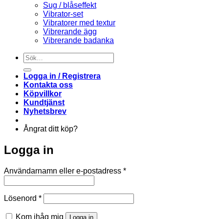
Sug / blåseffekt
Vibrator-set
Vibratorer med textur
Vibrerande ägg
Vibrerande badanka
Sök
efter:
Logga in / Registrera
Kontakta oss
Köpvillkor
Kundtjänst
Nyhetsbrev
Ångrat ditt köp?
Logga in
Obligatoriskt
Användarnamn eller e-postadress
*
Obligatoriskt
Lösenord
*
Kom ihåg mig
Logga in