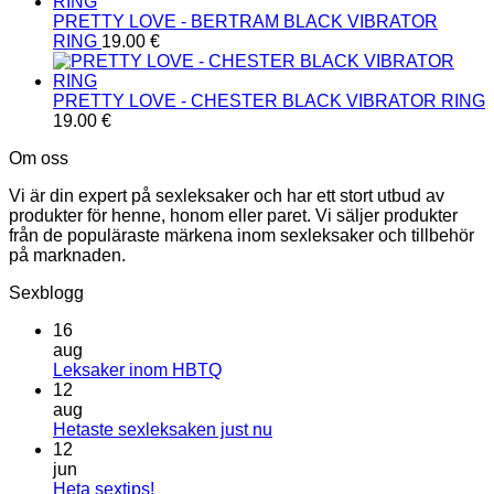
PRETTY LOVE - BERTRAM BLACK VIBRATOR
RING
19.00
€
PRETTY LOVE - CHESTER BLACK VIBRATOR RING
19.00
€
Om oss
Vi är din expert på sexleksaker och har ett stort utbud av
produkter för henne, honom eller paret. Vi säljer produkter
från de populäraste märkena inom sexleksaker och tillbehör
på marknaden.
Sexblogg
16
aug
Inga
Leksaker inom HBTQ
kommentarer
12
till
aug
Leksaker
Inga
Hetaste sexleksaken just nu
inom
kommentarer
12
HBTQ
till
jun
Hetaste
Inga
Heta sextips!