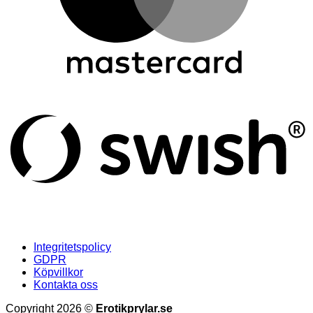
S
(
Integritetspolicy
GDPR
Köpvillkor
Kontakta oss
Copyright 2026 ©
Erotikprylar.se