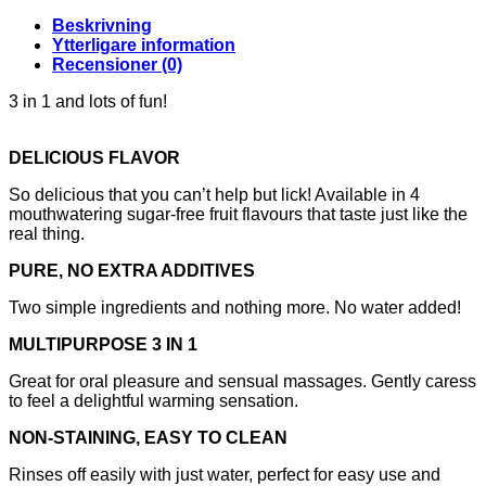
FL
OZ
Beskrivning
WATERMELON
Ytterligare information
BOTTLE
Recensioner (0)
mängd
3 in 1 and lots of fun!
DELICIOUS FLAVOR
So delicious that you can’t help but lick! Available in 4
mouthwatering sugar-free fruit flavours that taste just like the
real thing.
PURE, NO EXTRA ADDITIVES
Two simple ingredients and nothing more. No water added!
MULTIPURPOSE 3 IN 1
Great for oral pleasure and sensual massages. Gently caress
to feel a delightful warming sensation.
NON-STAINING, EASY TO CLEAN
Rinses off easily with just water, perfect for easy use and