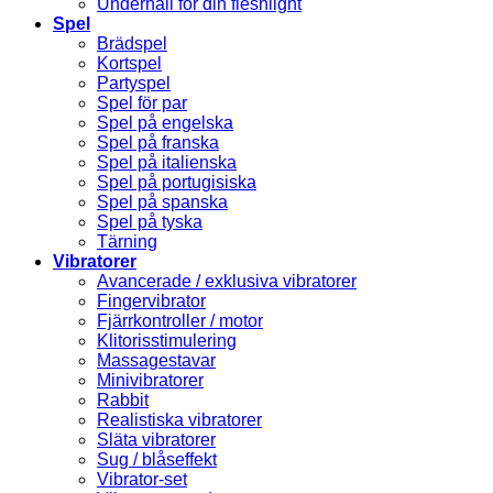
Underhåll för din fleshlight
Spel
Brädspel
Kortspel
Partyspel
Spel för par
Spel på engelska
Spel på franska
Spel på italienska
Spel på portugisiska
Spel på spanska
Spel på tyska
Tärning
Vibratorer
Avancerade / exklusiva vibratorer
Fingervibrator
Fjärrkontroller / motor
Klitorisstimulering
Massagestavar
Minivibratorer
Rabbit
Realistiska vibratorer
Släta vibratorer
Sug / blåseffekt
Vibrator-set