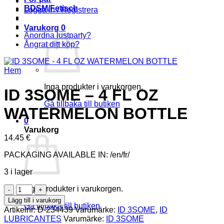
BDSM/Fetisch
Logga in / Registrera
Varukorg
0
Anordna lustparty?
Ångrat ditt köp?
Hem
Inga produkter i varukorgen.
ID 3SOME – 4 FL OZ
Gå tillbaka till butiken
WATERMELON BOTTLE
0
Varukorg
14.45
€
PACKAGING AVAILABLE IN: /en/fr/
3 i lager
ID
Inga produkter i varukorgen.
3SOME
Lägg till i varukorg
Gå tillbaka till butiken
-
Artikelnr:
D-234439
Varumärke:
ID 3SOME
,
ID
4
LUBRICANTES
Varumärke:
ID 3SOME