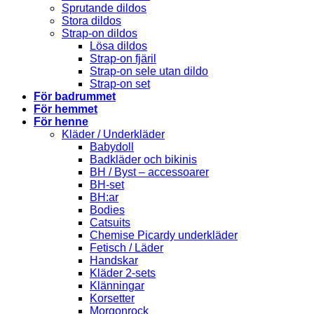
Sprutande dildos
Stora dildos
Strap-on dildos
Lösa dildos
Strap-on fjäril
Strap-on sele utan dildo
Strap-on set
För badrummet
För hemmet
För henne
Kläder / Underkläder
Babydoll
Badkläder och bikinis
BH / Byst – accessoarer
BH-set
BH:ar
Bodies
Catsuits
Chemise Picardy underkläder
Fetisch / Läder
Handskar
Kläder 2-sets
Klänningar
Korsetter
Morgonrock