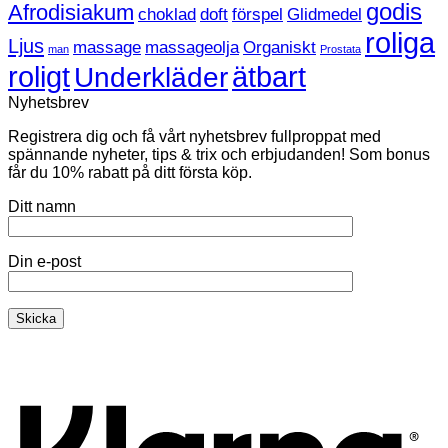
Heta
nu
godis
Afrodisiakum
choklad
doft
förspel
Glidmedel
sextips!
roliga
Ljus
massage
massageolja
Organiskt
man
Prostata
roligt
ätbart
Underkläder
Nyhetsbrev
Registrera dig och få vårt nyhetsbrev fullproppat med
spännande nyheter, tips & trix och erbjudanden! Som bonus
får du 10% rabatt på ditt första köp.
Ditt namn
Din e-post
K