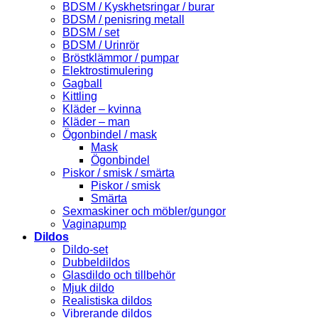
BDSM / Kyskhetsringar / burar
BDSM / penisring metall
BDSM / set
BDSM / Urinrör
Bröstklämmor / pumpar
Elektrostimulering
Gagball
Kittling
Kläder – kvinna
Kläder – man
Ögonbindel / mask
Mask
Ögonbindel
Piskor / smisk / smärta
Piskor / smisk
Smärta
Sexmaskiner och möbler/gungor
Vaginapump
Dildos
Dildo-set
Dubbeldildos
Glasdildo och tillbehör
Mjuk dildo
Realistiska dildos
Vibrerande dildos