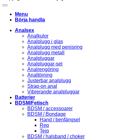
Menu
Börja handla
Analsex
Analkulor
Analplugg i glas
Analplugg med penisring
Analplugg metall
Analpluggar
Analpluggar-set
Analrengöring
Analtöjning
Justerbar analplugg
Strap-on anal
Vibrerande analpluggar
Batterier
BDSM/Fetisch
BDSM / accessoarer
BDSM / Bondage
Hand / benfängsel
Rep
Tejp
BDSM / halsband / choker