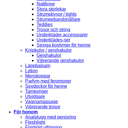
Nattlinne
Stora storlekar
Strumpbyxor / tights
Strumpebandshållare
Teddies
Trosor och string
Underkläder accessoarer
Underklädes-set
Sexiga kostymer för henne
Knipkulor / geishakulor
Geishakulor
Vibrerande geishakulor
Läppbalsam
Lotion
Menskoppar
Parfym med feromoner
Sexdockor för henne
Tamponger
Utvidgare
Vaginamassage
Vibrerande trosor
För honom
Analplugg med penisring
Fleshlight
Fördröjd utlösning