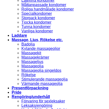
Latexfria kondomer
Måttanpassade kondomer
Roliga handmålade kondomer
Specialkondomer
Storpack kondomer
Tjocka kondomer
Tunna kondomer
Vanliga kondomer
Laddare
Massage, Ljus, Rökelse etc.
Badolja
Kylande massageoljor
Massagekit
Massagekrämer
Massageljus
Massageolja
Massageolja singeldos
Rökelse
Stimulerande massageolja
Värmande massageolja
Presentförpackning
Pride
Rengöring/underhåll
Förvaring för sexleksaker
Leksaksrengöring