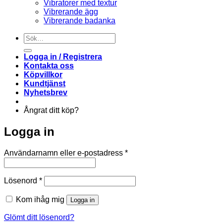
Vibratorer med textur
Vibrerande ägg
Vibrerande badanka
Sök
efter:
Logga in / Registrera
Kontakta oss
Köpvillkor
Kundtjänst
Nyhetsbrev
Ångrat ditt köp?
Logga in
Obligatoriskt
Användarnamn eller e-postadress
*
Obligatoriskt
Lösenord
*
Kom ihåg mig
Logga in
Glömt ditt lösenord?