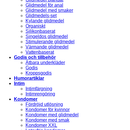
Glidmedel för anal
Glidmedel med smaker
Glidmedels-set
Kylande glidmedel
Organiskt
Silikonbaserat
Singeldos glidmedel
Stimulerande glidmedel
Värmande glidmedel
Vattenbaserat
Godis och tillbehör
Ätbara underkläder
Godis
Kroppsgodis
Humorartiklar
Intim
Intimfärgning
Intimrengöring
Kondomer
Fördröjd utlösning
Kondomer för kvinnor
Kondomer med glidmedel
Kondomer med smak
Kondomer XXL