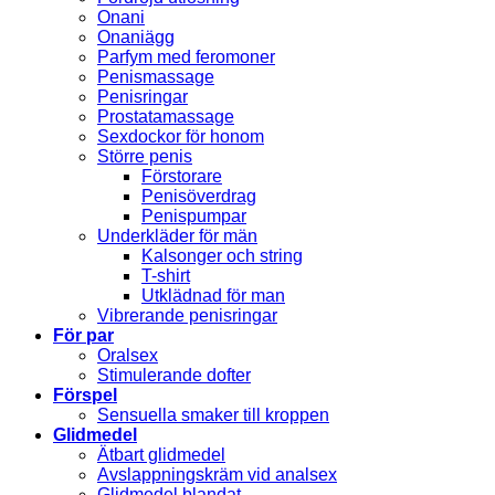
Onani
Onaniägg
Parfym med feromoner
Penismassage
Penisringar
Prostatamassage
Sexdockor för honom
Större penis
Förstorare
Penisöverdrag
Penispumpar
Underkläder för män
Kalsonger och string
T-shirt
Utklädnad för man
Vibrerande penisringar
För par
Oralsex
Stimulerande dofter
Förspel
Sensuella smaker till kroppen
Glidmedel
Ätbart glidmedel
Avslappningskräm vid analsex
Glidmedel blandat