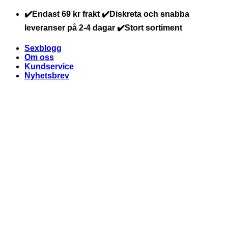
Skip
✔️Endast 69 kr frakt ✔️Diskreta och snabba
to
leveranser på 2-4 dagar ✔️Stort sortiment
content
Sexblogg
Om oss
Kundservice
Nyhetsbrev