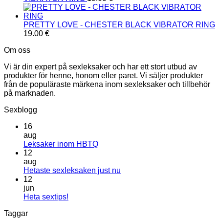
PRETTY LOVE - CHESTER BLACK VIBRATOR RING
19.00
€
Om oss
Vi är din expert på sexleksaker och har ett stort utbud av
produkter för henne, honom eller paret. Vi säljer produkter
från de populäraste märkena inom sexleksaker och tillbehör
på marknaden.
Sexblogg
16
aug
Inga
Leksaker inom HBTQ
kommentarer
12
till
aug
Leksaker
Inga
Hetaste sexleksaken just nu
inom
kommentarer
12
HBTQ
till
jun
Hetaste
Inga
Heta sextips!
sexleksaken
kommentarer
Taggar
till
just