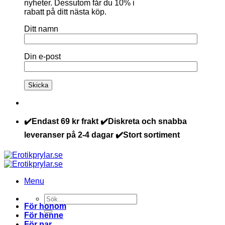
nyheter. Dessutom får du 10% i
rabatt på ditt nästa köp.
Ditt namn
Din e-post
✔️Endast 69 kr frakt ✔️Diskreta och snabba
leveranser på 2-4 dagar ✔️Stort sortiment
Menu
Sök
För honom
efter:
För henne
För par