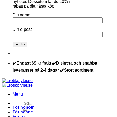
nyheter. Dessutom får du 10% i
rabatt på ditt nästa köp.
Ditt namn
Din e-post
✔️Endast 69 kr frakt ✔️Diskreta och snabba
leveranser på 2-4 dagar ✔️Stort sortiment
Menu
Sök
För honom
efter:
För henne
För par