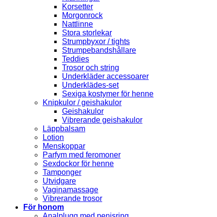
Korsetter
Morgonrock
Nattlinne
Stora storlekar
Strumpbyxor / tights
Strumpebandshållare
Teddies
Trosor och string
Underkläder accessoarer
Underklädes-set
Sexiga kostymer för henne
Knipkulor / geishakulor
Geishakulor
Vibrerande geishakulor
Läppbalsam
Lotion
Menskoppar
Parfym med feromoner
Sexdockor för henne
Tamponger
Utvidgare
Vaginamassage
Vibrerande trosor
För honom
Analplugg med penisring