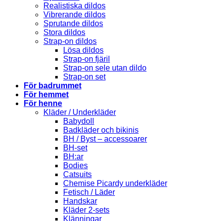
Realistiska dildos
Vibrerande dildos
Sprutande dildos
Stora dildos
Strap-on dildos
Lösa dildos
Strap-on fjäril
Strap-on sele utan dildo
Strap-on set
För badrummet
För hemmet
För henne
Kläder / Underkläder
Babydoll
Badkläder och bikinis
BH / Byst – accessoarer
BH-set
BH:ar
Bodies
Catsuits
Chemise Picardy underkläder
Fetisch / Läder
Handskar
Kläder 2-sets
Klänningar