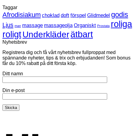
sexleksaken
kommentarer
Taggar
till
just
Heta
nu
godis
Afrodisiakum
choklad
doft
förspel
Glidmedel
sextips!
roliga
Ljus
massage
massageolja
Organiskt
man
Prostata
roligt
ätbart
Underkläder
Nyhetsbrev
Registrera dig och få vårt nyhetsbrev fullproppat med
spännande nyheter, tips & trix och erbjudanden! Som bonus
får du 10% rabatt på ditt första köp.
Ditt namn
Din e-post
K