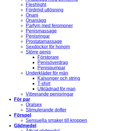
Fleshlight
Fördröjd utlösning
Onani
Onaniägg
Parfym med feromoner
Penismassage
Penisringar
Prostatamassage
Sexdockor för honom
Större penis
Förstorare
Penisöverdrag
Penispumpar
Underkläder för män
Kalsonger och string
T-shirt
Utklädnad för man
Vibrerande penisringar
För par
Oralsex
Stimulerande dofter
Förspel
Sensuella smaker till kroppen
Glidmedel
Ätbart glidmedel