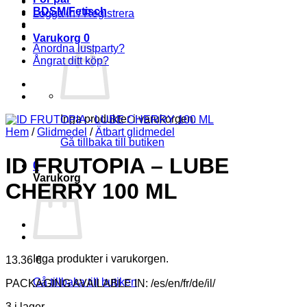
BDSM/Fetisch
Logga in / Registrera
Varukorg
0
Anordna lustparty?
Ångrat ditt köp?
Inga produkter i varukorgen.
Hem
/
Glidmedel
/
Ätbart glidmedel
Gå tillbaka till butiken
ID FRUTOPIA – LUBE
0
Varukorg
CHERRY 100 ML
Inga produkter i varukorgen.
13.36
€
Gå tillbaka till butiken
PACKAGING AVAILABLE IN: /es/en/fr/de/il/
3 i lager