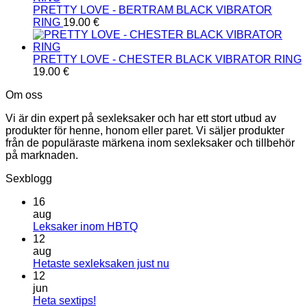
PRETTY LOVE - BERTRAM BLACK VIBRATOR
RING
19.00
€
PRETTY LOVE - CHESTER BLACK VIBRATOR RING
19.00
€
Om oss
Vi är din expert på sexleksaker och har ett stort utbud av
produkter för henne, honom eller paret. Vi säljer produkter
från de populäraste märkena inom sexleksaker och tillbehör
på marknaden.
Sexblogg
16
aug
Inga
Leksaker inom HBTQ
kommentarer
12
till
aug
Leksaker
Inga
Hetaste sexleksaken just nu
inom
kommentarer
12
HBTQ
till
jun
Hetaste
Inga
Heta sextips!