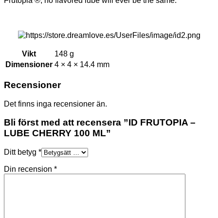
Frutopia ®, no flavored lube will ever be the same.
Vikt
148 g
Dimensioner
4 × 4 × 14.4 mm
Recensioner
Det finns inga recensioner än.
Bli först med att recensera ”ID FRUTOPIA –
LUBE CHERRY 100 ML”
Ditt betyg
*
Din recension
*