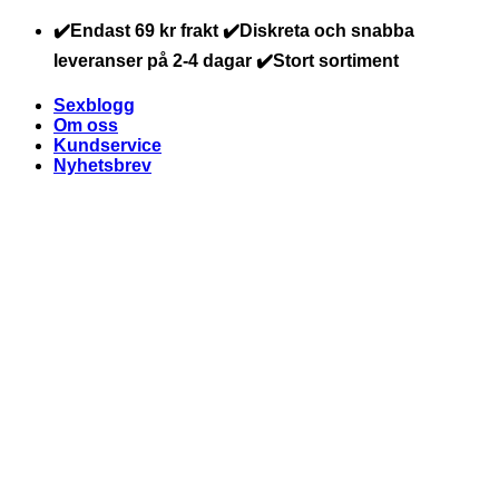
Skip
✔️Endast 69 kr frakt ✔️Diskreta och snabba
to
leveranser på 2-4 dagar ✔️Stort sortiment
content
Sexblogg
Om oss
Kundservice
Nyhetsbrev