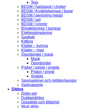
Tejp
BDSM / halsband / choker
BDSM / Kyskhetsringar / burar
BDSM / penisring metall
BDSM / set
BDSM / Urinrör
Bröstklämmor / pumpar
Elektrostimulering
Gagball
Kittling
Kläder – kvinna
Kläder – man
Ögonbindel / mask
Mask
Ögonbindel
Piskor / smisk / smärta
Piskor / smisk
Smärta
Sexmaskiner och möbler/gungor
Vaginapump
Dildos
Dildo-set
Dubbeldildos
Glasdildo och tillbehör
Mjuk dildo