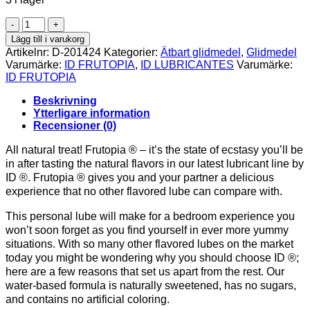
ID
FRUTOPIA
Lägg till i varukorg
-
Artikelnr:
D-201424
Kategorier:
Ätbart glidmedel
,
Glidmedel
LUBE
Varumärke:
ID FRUTOPIA
,
ID LUBRICANTES
Varumärke:
CHERRY
ID FRUTOPIA
100
ML
Beskrivning
mängd
Ytterligare information
Recensioner (0)
All natural treat! Frutopia ® – it’s the state of ecstasy you’ll be
in after tasting the natural flavors in our latest lubricant line by
ID ®. Frutopia ® gives you and your partner a delicious
experience that no other flavored lube can compare with.
This personal lube will make for a bedroom experience you
won’t soon forget as you find yourself in ever more yummy
situations. With so many other flavored lubes on the market
today you might be wondering why you should choose ID ®;
here are a few reasons that set us apart from the rest. Our
water-based formula is naturally sweetened, has no sugars,
and contains no artificial coloring.