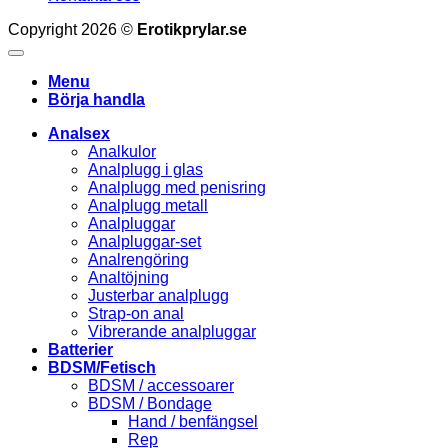
Copyright 2026 ©
Erotikprylar.se
Menu
Börja handla
Analsex
Analkulor
Analplugg i glas
Analplugg med penisring
Analplugg metall
Analpluggar
Analpluggar-set
Analrengöring
Analtöjning
Justerbar analplugg
Strap-on anal
Vibrerande analpluggar
Batterier
BDSM/Fetisch
BDSM / accessoarer
BDSM / Bondage
Hand / benfängsel
Rep