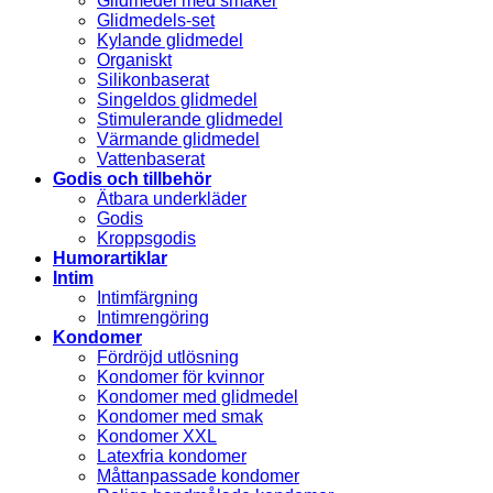
Glidmedel med smaker
Glidmedels-set
Kylande glidmedel
Organiskt
Silikonbaserat
Singeldos glidmedel
Stimulerande glidmedel
Värmande glidmedel
Vattenbaserat
Godis och tillbehör
Ätbara underkläder
Godis
Kroppsgodis
Humorartiklar
Intim
Intimfärgning
Intimrengöring
Kondomer
Fördröjd utlösning
Kondomer för kvinnor
Kondomer med glidmedel
Kondomer med smak
Kondomer XXL
Latexfria kondomer
Måttanpassade kondomer