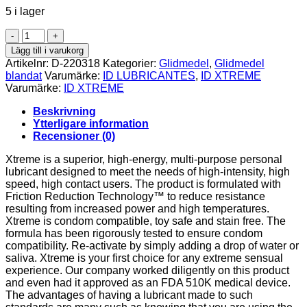
5 i lager
ID
XTREME
Lägg till i varukorg
-
Artikelnr:
D-220318
Kategorier:
Glidmedel
,
Glidmedel
LUBE
blandat
Varumärke:
ID LUBRICANTES
,
ID XTREME
130
Varumärke:
ID XTREME
ML
mängd
Beskrivning
Ytterligare information
Recensioner (0)
Xtreme is a superior, high-energy, multi-purpose personal
lubricant designed to meet the needs of high-intensity, high
speed, high contact users. The product is formulated with
Friction Reduction Technology™ to reduce resistance
resulting from increased power and high temperatures.
Xtreme is condom compatible, toy safe and stain free. The
formula has been rigorously tested to ensure condom
compatibility. Re-activate by simply adding a drop of water or
saliva. Xtreme is your first choice for any extreme sensual
experience. Our company worked diligently on this product
and even had it approved as an FDA 510K medical device.
The advantages of having a lubricant made to such