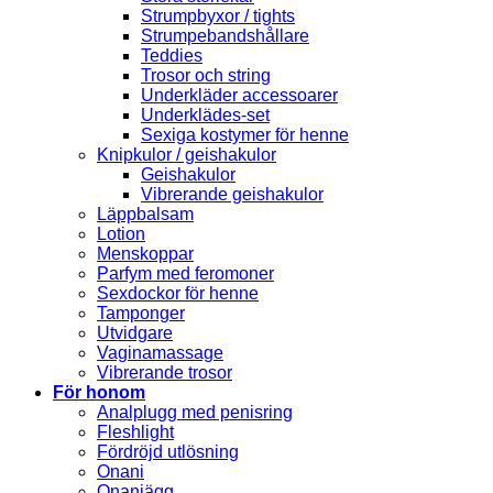
Strumpbyxor / tights
Strumpebandshållare
Teddies
Trosor och string
Underkläder accessoarer
Underklädes-set
Sexiga kostymer för henne
Knipkulor / geishakulor
Geishakulor
Vibrerande geishakulor
Läppbalsam
Lotion
Menskoppar
Parfym med feromoner
Sexdockor för henne
Tamponger
Utvidgare
Vaginamassage
Vibrerande trosor
För honom
Analplugg med penisring
Fleshlight
Fördröjd utlösning
Onani
Onaniägg