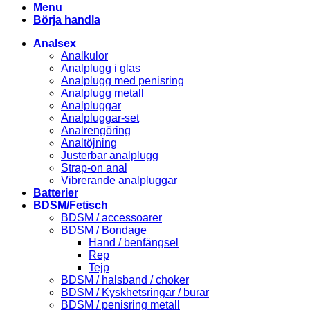
Menu
Börja handla
Analsex
Analkulor
Analplugg i glas
Analplugg med penisring
Analplugg metall
Analpluggar
Analpluggar-set
Analrengöring
Analtöjning
Justerbar analplugg
Strap-on anal
Vibrerande analpluggar
Batterier
BDSM/Fetisch
BDSM / accessoarer
BDSM / Bondage
Hand / benfängsel
Rep
Tejp
BDSM / halsband / choker
BDSM / Kyskhetsringar / burar
BDSM / penisring metall