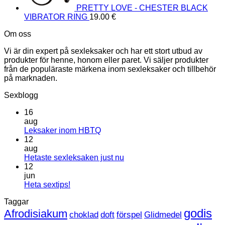
PRETTY LOVE - CHESTER BLACK
VIBRATOR RING
19.00
€
Om oss
Vi är din expert på sexleksaker och har ett stort utbud av
produkter för henne, honom eller paret. Vi säljer produkter
från de populäraste märkena inom sexleksaker och tillbehör
på marknaden.
Sexblogg
16
aug
Inga
Leksaker inom HBTQ
kommentarer
12
till
aug
Leksaker
Inga
Hetaste sexleksaken just nu
inom
kommentarer
12
HBTQ
till
jun
Hetaste
Inga
Heta sextips!
sexleksaken
kommentarer
Taggar
till
just
Heta
nu
godis
Afrodisiakum
choklad
doft
förspel
Glidmedel
sextips!