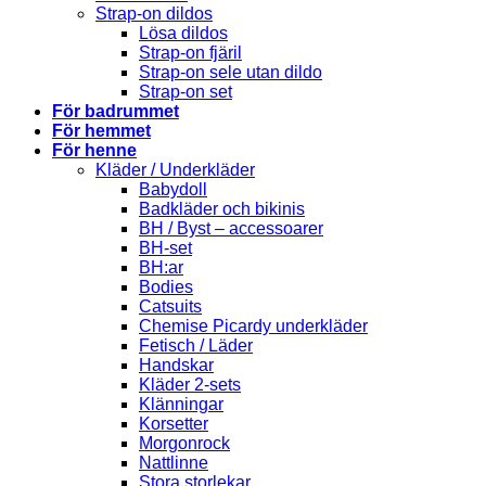
Strap-on dildos
Lösa dildos
Strap-on fjäril
Strap-on sele utan dildo
Strap-on set
För badrummet
För hemmet
För henne
Kläder / Underkläder
Babydoll
Badkläder och bikinis
BH / Byst – accessoarer
BH-set
BH:ar
Bodies
Catsuits
Chemise Picardy underkläder
Fetisch / Läder
Handskar
Kläder 2-sets
Klänningar
Korsetter
Morgonrock
Nattlinne
Stora storlekar