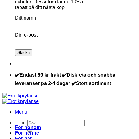
nyheter. Dessutom får du 10% i
rabatt på ditt nästa köp.
Ditt namn
Din e-post
✔️Endast 69 kr frakt ✔️Diskreta och snabba
leveranser på 2-4 dagar ✔️Stort sortiment
Menu
Sök
För honom
efter:
För henne
För par