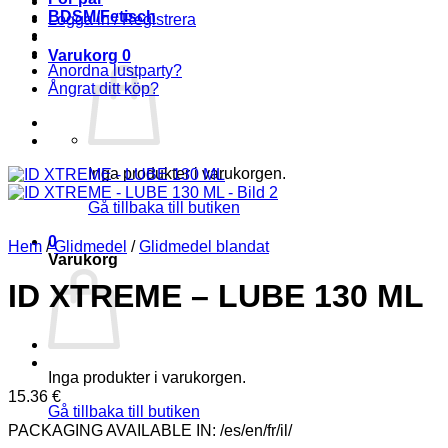
BDSM/Fetisch
Logga in / Registrera
Varukorg
0
Anordna lustparty?
Ångrat ditt köp?
Inga produkter i varukorgen.
Gå tillbaka till butiken
0
Hem
/
Glidmedel
/
Glidmedel blandat
Varukorg
ID XTREME – LUBE 130 ML
Inga produkter i varukorgen.
15.36
€
Gå tillbaka till butiken
PACKAGING AVAILABLE IN: /es/en/fr/il/