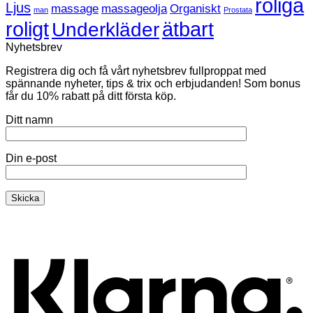
roliga
Ljus
massage
massageolja
Organiskt
man
Prostata
roligt
ätbart
Underkläder
Nyhetsbrev
Registrera dig och få vårt nyhetsbrev fullproppat med
spännande nyheter, tips & trix och erbjudanden! Som bonus
får du 10% rabatt på ditt första köp.
Ditt namn
Din e-post
K