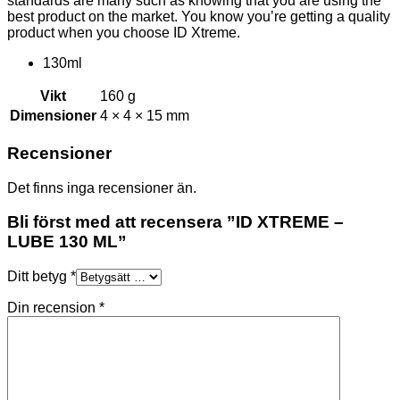
standards are many such as knowing that you are using the
best product on the market. You know you’re getting a quality
product when you choose ID Xtreme.
130ml
Vikt
160 g
Dimensioner
4 × 4 × 15 mm
Recensioner
Det finns inga recensioner än.
Bli först med att recensera ”ID XTREME –
LUBE 130 ML”
Ditt betyg
*
Din recension
*