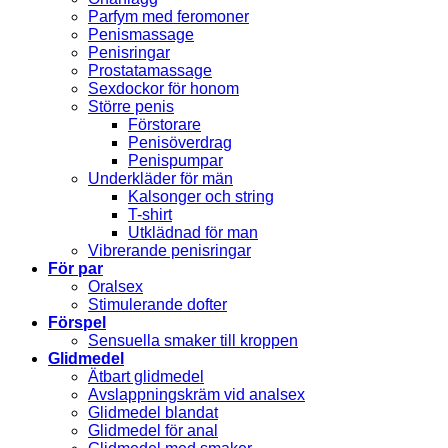
Parfym med feromoner
Penismassage
Penisringar
Prostatamassage
Sexdockor för honom
Större penis
Förstorare
Penisöverdrag
Penispumpar
Underkläder för män
Kalsonger och string
T-shirt
Utklädnad för man
Vibrerande penisringar
För par
Oralsex
Stimulerande dofter
Förspel
Sensuella smaker till kroppen
Glidmedel
Ätbart glidmedel
Avslappningskräm vid analsex
Glidmedel blandat
Glidmedel för anal