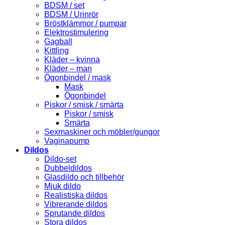
BDSM / set
BDSM / Urinrör
Bröstklämmor / pumpar
Elektrostimulering
Gagball
Kittling
Kläder – kvinna
Kläder – man
Ögonbindel / mask
Mask
Ögonbindel
Piskor / smisk / smärta
Piskor / smisk
Smärta
Sexmaskiner och möbler/gungor
Vaginapump
Dildos
Dildo-set
Dubbeldildos
Glasdildo och tillbehör
Mjuk dildo
Realistiska dildos
Vibrerande dildos
Sprutande dildos
Stora dildos