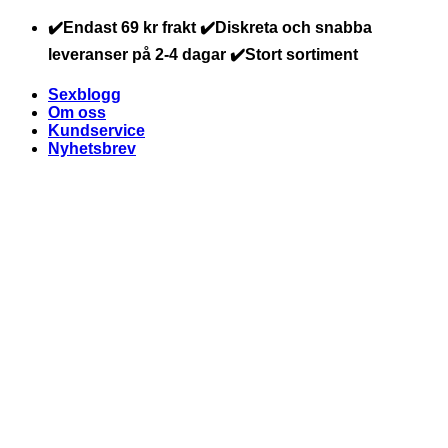
Skip
✔️Endast 69 kr frakt ✔️Diskreta och snabba
to
leveranser på 2-4 dagar ✔️Stort sortiment
content
Sexblogg
Om oss
Kundservice
Nyhetsbrev