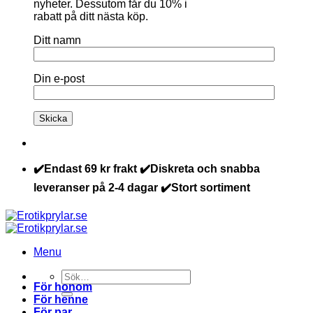
nyheter. Dessutom får du 10% i
rabatt på ditt nästa köp.
Ditt namn
Din e-post
✔️Endast 69 kr frakt ✔️Diskreta och snabba
leveranser på 2-4 dagar ✔️Stort sortiment
Menu
Sök
För honom
efter:
För henne
För par