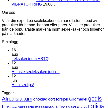
VIBRATOR RING
19.00
€
Om oss
Vi är din expert på sexleksaker och har ett stort utbud av
produkter för henne, honom eller paret. Vi säljer produkter
från de populäraste märkena inom sexleksaker och tillbehör
på marknaden.
Sexblogg
16
aug
Inga
Leksaker inom HBTQ
kommentarer
12
till
aug
Leksaker
Inga
Hetaste sexleksaken just nu
inom
kommentarer
12
HBTQ
till
jun
Hetaste
Inga
Heta sextips!
sexleksaken
kommentarer
Taggar
till
just
Heta
nu
godis
Afrodisiakum
choklad
doft
förspel
Glidmedel
sextips!
roliga
Ljus
massage
massageolja
Organiskt
man
Prostata