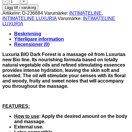
INTIMATELINE
LUXURIA
Lägg till i varukorg
-
Artikelnr:
D-236884
Varumärke:
INTIMATELINE
,
BIO
INTIMATELINE LUXURIA
Varumärke:
INTIMATELINE
DARK
LUXURIA
FOREST
MASSAGE
Beskrivning
OIL
Ytterligare information
100
Recensioner (0)
ML
mängd
Luxuria BIO Dark Forest is a massage oil from Luxurias
new Bio line. Its nourishing formula based on totally
natural vegetable oils and refined stimulating essences
provides intense hydration, leaving the skin soft and
scented. The oil will stimulate your senses with its floral
and woody, fruity and sweet notes that will accompany
you throughout the massage.
FEATURES:
How to use
: Apply the desired amount on the body
and massage.
External use.