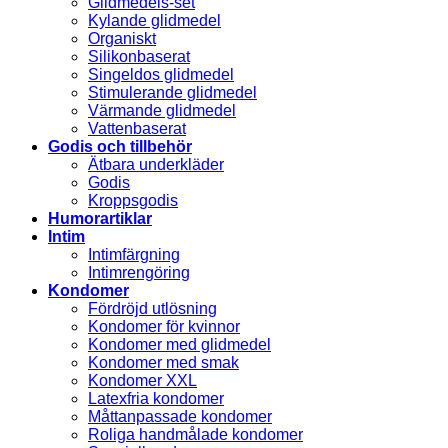
Glidmedels-set
Kylande glidmedel
Organiskt
Silikonbaserat
Singeldos glidmedel
Stimulerande glidmedel
Värmande glidmedel
Vattenbaserat
Godis och tillbehör
Ätbara underkläder
Godis
Kroppsgodis
Humorartiklar
Intim
Intimfärgning
Intimrengöring
Kondomer
Fördröjd utlösning
Kondomer för kvinnor
Kondomer med glidmedel
Kondomer med smak
Kondomer XXL
Latexfria kondomer
Måttanpassade kondomer
Roliga handmålade kondomer