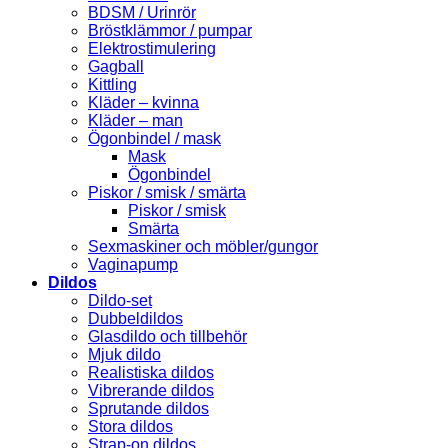
BDSM / Urinrör
Bröstklämmor / pumpar
Elektrostimulering
Gagball
Kittling
Kläder – kvinna
Kläder – man
Ögonbindel / mask
Mask
Ögonbindel
Piskor / smisk / smärta
Piskor / smisk
Smärta
Sexmaskiner och möbler/gungor
Vaginapump
Dildos
Dildo-set
Dubbeldildos
Glasdildo och tillbehör
Mjuk dildo
Realistiska dildos
Vibrerande dildos
Sprutande dildos
Stora dildos
Strap-on dildos