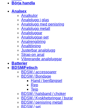
Börja handla
Analsex
Analkulor
Analplugg i glas
Analplugg med penisring
Analplugg metall
Analpluggar
Analpluggar-set
Analrengöring
Analtöjning
Justerbar analplugg
Strap-on anal
Vibrerande analpluggar
Batterier
BDSM/Fetisch
BDSM / accessoarer
BDSM / Bondage
Hand / benfängsel
Rep
Tejp
BDSM / halsband / choker
BDSM / Kyskhetsringar / burar
BDSM / penisring metall
BDSM / set