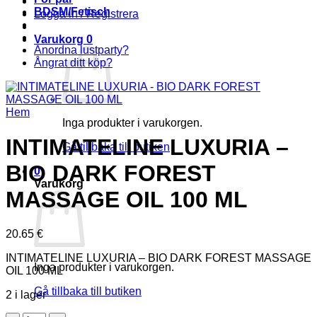
BDSM/Fetisch
Logga in / Registrera
Varukorg
0
Anordna lustparty?
Ångrat ditt köp?
Hem
Inga produkter i varukorgen.
INTIMATELINE LUXURIA –
Gå tillbaka till butiken
BIO DARK FOREST
0
Varukorg
MASSAGE OIL 100 ML
20.65
€
INTIMATELINE LUXURIA – BIO DARK FOREST MASSAGE
Inga produkter i varukorgen.
OIL 100 ML
Gå tillbaka till butiken
2 i lager