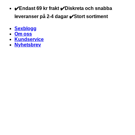
Skip
✔️Endast 69 kr frakt ✔️Diskreta och snabba
to
leveranser på 2-4 dagar ✔️Stort sortiment
content
Sexblogg
Om oss
Kundservice
Nyhetsbrev