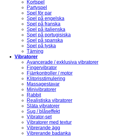
Kortspel
Partyspel
Spel för par
Spel på engelska
Spel på franska
Spel på italienska
Spel på portugisiska
Spel på spanska
Spel på tyska
Tärning
Vibratorer
Avancerade / exklusiva vibratorer
Fingervibrator
Fjärrkontroller / motor
Klitorisstimulering
Massagestavar
Minivibratorer
Rabbit
Realistiska vibratorer
Släta vibratorer
Sug / blåseffekt
Vibrator-set
Vibratorer med textur
Vibrerande ägg
Vibrerande badanka