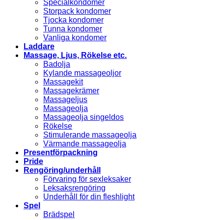
Specialkondomer
Storpack kondomer
Tjocka kondomer
Tunna kondomer
Vanliga kondomer
Laddare
Massage, Ljus, Rökelse etc.
Badolja
Kylande massageoljor
Massagekit
Massagekrämer
Massageljus
Massageolja
Massageolja singeldos
Rökelse
Stimulerande massageolja
Värmande massageolja
Presentförpackning
Pride
Rengöring/underhåll
Förvaring för sexleksaker
Leksaksrengöring
Underhåll för din fleshlight
Spel
Brädspel