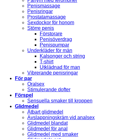
Parfym med feromoner
Penismassage
Penisringar
Prostatamassage
Sexdockor för honom
Större penis
Förstorare
Penisöverdrag
Penispumpar
Underkläder för män
Kalsonger och string
T-shirt
Utklädnad för man
Vibrerande penisringar
För par
Oralsex
Stimulerande dofter
Förspel
Sensuella smaker till kroppen
Glidmedel
Ätbart glidmedel
Avslappningskräm vid analsex
Glidmedel blandat
Glidmedel för anal
Glidmedel med smaker