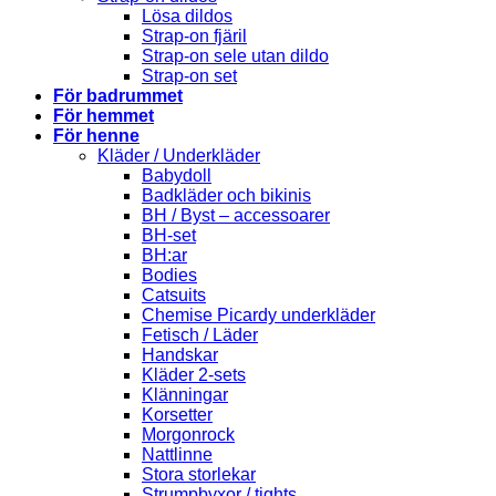
Lösa dildos
Strap-on fjäril
Strap-on sele utan dildo
Strap-on set
För badrummet
För hemmet
För henne
Kläder / Underkläder
Babydoll
Badkläder och bikinis
BH / Byst – accessoarer
BH-set
BH:ar
Bodies
Catsuits
Chemise Picardy underkläder
Fetisch / Läder
Handskar
Kläder 2-sets
Klänningar
Korsetter
Morgonrock
Nattlinne
Stora storlekar
Strumpbyxor / tights