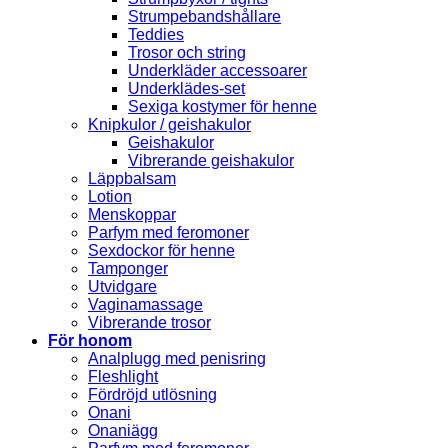
Strumpebandshållare
Teddies
Trosor och string
Underkläder accessoarer
Underklädes-set
Sexiga kostymer för henne
Knipkulor / geishakulor
Geishakulor
Vibrerande geishakulor
Läppbalsam
Lotion
Menskoppar
Parfym med feromoner
Sexdockor för henne
Tamponger
Utvidgare
Vaginamassage
Vibrerande trosor
För honom
Analplugg med penisring
Fleshlight
Fördröjd utlösning
Onani
Onaniägg