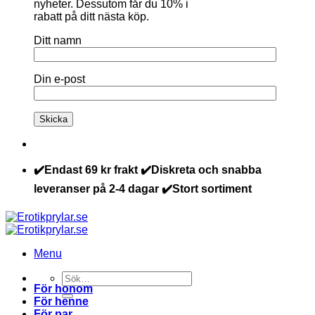
nyheter. Dessutom får du 10% i
rabatt på ditt nästa köp.
Ditt namn
Din e-post
✔️Endast 69 kr frakt ✔️Diskreta och snabba
leveranser på 2-4 dagar ✔️Stort sortiment
Menu
Sök
För honom
efter:
För henne
För par