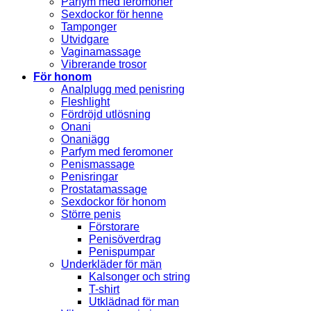
Parfym med feromoner
Sexdockor för henne
Tamponger
Utvidgare
Vaginamassage
Vibrerande trosor
För honom
Analplugg med penisring
Fleshlight
Fördröjd utlösning
Onani
Onaniägg
Parfym med feromoner
Penismassage
Penisringar
Prostatamassage
Sexdockor för honom
Större penis
Förstorare
Penisöverdrag
Penispumpar
Underkläder för män
Kalsonger och string
T-shirt
Utklädnad för man