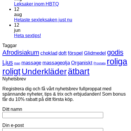
Inga
Leksaker inom HBTQ
kommentarer
12
till
aug
Leksaker
Inga
Hetaste sexleksaken just nu
inom
kommentarer
12
HBTQ
till
jun
Hetaste
Inga
Heta sextips!
sexleksaken
kommentarer
Taggar
till
just
Heta
nu
godis
Afrodisiakum
choklad
doft
förspel
Glidmedel
sextips!
roliga
Ljus
massage
massageolja
Organiskt
man
Prostata
roligt
ätbart
Underkläder
Nyhetsbrev
Registrera dig och få vårt nyhetsbrev fullproppat med
spännande nyheter, tips & trix och erbjudanden! Som bonus
får du 10% rabatt på ditt första köp.
Ditt namn
Din e-post