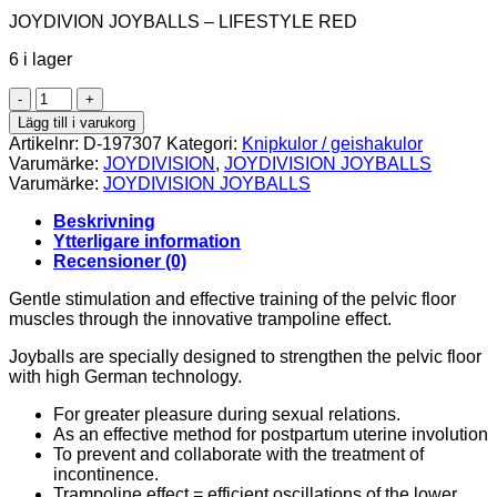
JOYDIVION JOYBALLS – LIFESTYLE RED
6 i lager
JOYDIVION
JOYBALLS
Lägg till i varukorg
-
Artikelnr:
D-197307
Kategori:
Knipkulor / geishakulor
LIFESTYLE
Varumärke:
JOYDIVISION
,
JOYDIVISION JOYBALLS
RED
Varumärke:
JOYDIVISION JOYBALLS
mängd
Beskrivning
Ytterligare information
Recensioner (0)
Gentle stimulation and effective training of the pelvic floor
muscles through the innovative trampoline effect.
Joyballs are specially designed to strengthen the pelvic floor
with high German technology.
For greater pleasure during sexual relations.
As an effective method for postpartum uterine involution
To prevent and collaborate with the treatment of
incontinence.
Trampoline effect = efficient oscillations of the lower