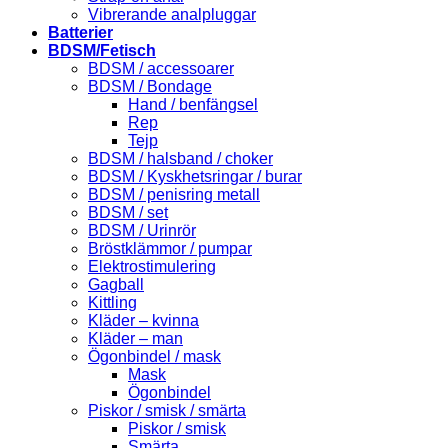
Vibrerande analpluggar
Batterier
BDSM/Fetisch
BDSM / accessoarer
BDSM / Bondage
Hand / benfängsel
Rep
Tejp
BDSM / halsband / choker
BDSM / Kyskhetsringar / burar
BDSM / penisring metall
BDSM / set
BDSM / Urinrör
Bröstklämmor / pumpar
Elektrostimulering
Gagball
Kittling
Kläder – kvinna
Kläder – man
Ögonbindel / mask
Mask
Ögonbindel
Piskor / smisk / smärta
Piskor / smisk
Smärta