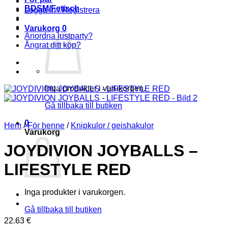
BDSM/Fetisch
Logga in / Registrera
Varukorg
0
Anordna lustparty?
Ångrat ditt köp?
Inga produkter i varukorgen.
Gå tillbaka till butiken
0
Hem
/
För henne
/
Knipkulor / geishakulor
Varukorg
JOYDIVION JOYBALLS –
LIFESTYLE RED
Inga produkter i varukorgen.
Gå tillbaka till butiken
22.63
€