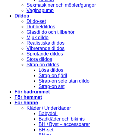
Sexmaskiner och möbler/gungor
Vaginapump
Dildos
Dildo-set
Dubbeldildos
Glasdildo och tillbehör
Mjuk dildo
Realistiska dildos
Vibrerande dildos
Sprutande dildos
Stora dildos
Strap-on dildos
Lösa dildos
Strap-on fjäril
Strap-on sele utan dildo
Strap-on set
För badrummet
För hemmet
För henne
Kläder / Underkläder
Babydoll
Badkläder och bikinis
BH / Byst – accessoarer
BH-set