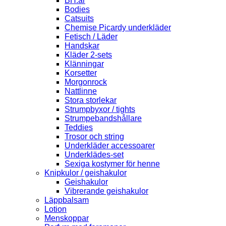
BH:ar
Bodies
Catsuits
Chemise Picardy underkläder
Fetisch / Läder
Handskar
Kläder 2-sets
Klänningar
Korsetter
Morgonrock
Nattlinne
Stora storlekar
Strumpbyxor / tights
Strumpebandshållare
Teddies
Trosor och string
Underkläder accessoarer
Underklädes-set
Sexiga kostymer för henne
Knipkulor / geishakulor
Geishakulor
Vibrerande geishakulor
Läppbalsam
Lotion
Menskoppar