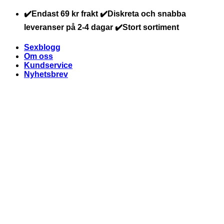
Skip
✔️Endast 69 kr frakt ✔️Diskreta och snabba
to
leveranser på 2-4 dagar ✔️Stort sortiment
content
Sexblogg
Om oss
Kundservice
Nyhetsbrev