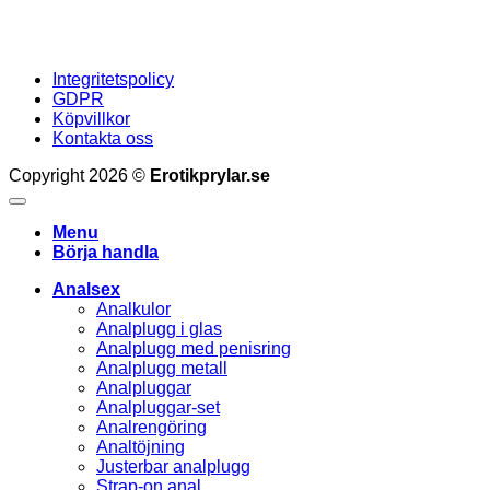
Integritetspolicy
GDPR
Köpvillkor
Kontakta oss
Copyright 2026 ©
Erotikprylar.se
Menu
Börja handla
Analsex
Analkulor
Analplugg i glas
Analplugg med penisring
Analplugg metall
Analpluggar
Analpluggar-set
Analrengöring
Analtöjning
Justerbar analplugg
Strap-on anal