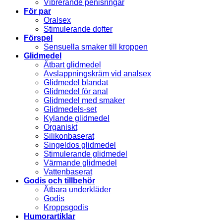
Vibrerande penisringar
För par
Oralsex
Stimulerande dofter
Förspel
Sensuella smaker till kroppen
Glidmedel
Ätbart glidmedel
Avslappningskräm vid analsex
Glidmedel blandat
Glidmedel för anal
Glidmedel med smaker
Glidmedels-set
Kylande glidmedel
Organiskt
Silikonbaserat
Singeldos glidmedel
Stimulerande glidmedel
Värmande glidmedel
Vattenbaserat
Godis och tillbehör
Ätbara underkläder
Godis
Kroppsgodis
Humorartiklar