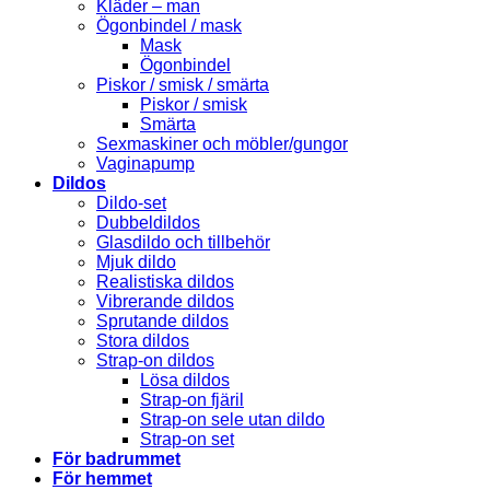
Kläder – man
Ögonbindel / mask
Mask
Ögonbindel
Piskor / smisk / smärta
Piskor / smisk
Smärta
Sexmaskiner och möbler/gungor
Vaginapump
Dildos
Dildo-set
Dubbeldildos
Glasdildo och tillbehör
Mjuk dildo
Realistiska dildos
Vibrerande dildos
Sprutande dildos
Stora dildos
Strap-on dildos
Lösa dildos
Strap-on fjäril
Strap-on sele utan dildo
Strap-on set
För badrummet
För hemmet