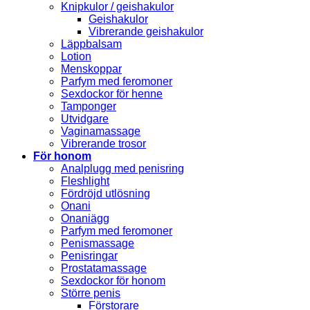
Knipkulor / geishakulor
Geishakulor
Vibrerande geishakulor
Läppbalsam
Lotion
Menskoppar
Parfym med feromoner
Sexdockor för henne
Tamponger
Utvidgare
Vaginamassage
Vibrerande trosor
För honom
Analplugg med penisring
Fleshlight
Fördröjd utlösning
Onani
Onaniägg
Parfym med feromoner
Penismassage
Penisringar
Prostatamassage
Sexdockor för honom
Större penis
Förstorare