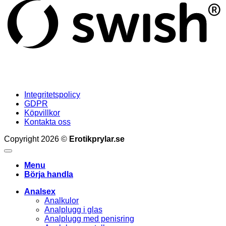
Integritetspolicy
GDPR
Köpvillkor
Kontakta oss
Copyright 2026 ©
Erotikprylar.se
Menu
Börja handla
Analsex
Analkulor
Analplugg i glas
Analplugg med penisring