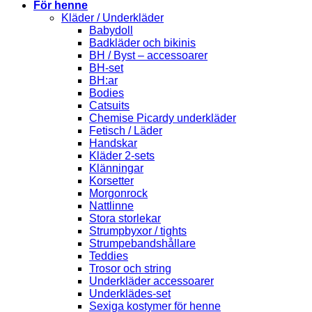
För henne
Kläder / Underkläder
Babydoll
Badkläder och bikinis
BH / Byst – accessoarer
BH-set
BH:ar
Bodies
Catsuits
Chemise Picardy underkläder
Fetisch / Läder
Handskar
Kläder 2-sets
Klänningar
Korsetter
Morgonrock
Nattlinne
Stora storlekar
Strumpbyxor / tights
Strumpebandshållare
Teddies
Trosor och string
Underkläder accessoarer
Underklädes-set
Sexiga kostymer för henne