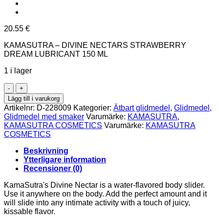
20.55
€
KAMASUTRA – DIVINE NECTARS STRAWBERRY
DREAM LUBRICANT 150 ML
1 i lager
KAMASUTRA
-
Lägg till i varukorg
DIVINE
Artikelnr:
D-228009
Kategorier:
Ätbart glidmedel
,
Glidmedel
,
NECTARS
Glidmedel med smaker
Varumärke:
KAMASUTRA
,
STRAWBERRY
KAMASUTRA COSMETICS
Varumärke:
KAMASUTRA
DREAM
COSMETICS
LUBRICANT
150
Beskrivning
ML
Ytterligare information
mängd
Recensioner (0)
KamaSutra's Divine Nectar is a water-flavored body slider.
Use it anywhere on the body. Add the perfect amount and it
will slide into any intimate activity with a touch of juicy,
kissable flavor.