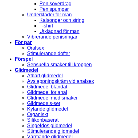
Penisöverdrag
Penispumpar
Underkläder för män
Kalsonger och string
T-shirt
Utklädnad för man
Vibrerande penisringar
För par
Oralsex
Stimulerande dofter
Förspel
Sensuella smaker till kroppen
Glidmedel
Ätbart glidmedel
Avslappningskräm vid analsex
Glidmedel blandat
Glidmedel för anal
Glidmedel med smaker
Glidmedels-set
Kylande glidmedel
Organiskt
Silikonbaserat
Singeldos glidmedel
Stimulerande glidmedel
Värmande glidmedel