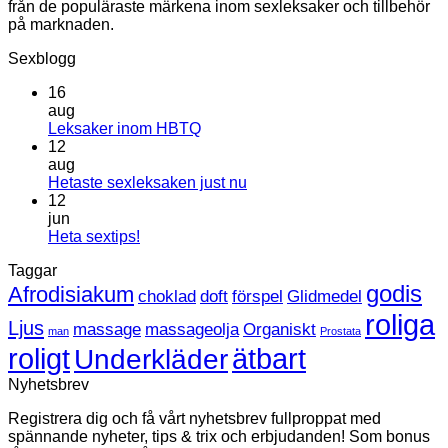
från de populäraste märkena inom sexleksaker och tillbehör
på marknaden.
Sexblogg
16
aug
Inga
Leksaker inom HBTQ
kommentarer
12
till
aug
Leksaker
Inga
Hetaste sexleksaken just nu
inom
kommentarer
12
HBTQ
till
jun
Hetaste
Inga
Heta sextips!
sexleksaken
kommentarer
Taggar
till
just
Heta
nu
godis
Afrodisiakum
choklad
doft
förspel
Glidmedel
sextips!
roliga
Ljus
massage
massageolja
Organiskt
man
Prostata
roligt
ätbart
Underkläder
Nyhetsbrev
Registrera dig och få vårt nyhetsbrev fullproppat med
spännande nyheter, tips & trix och erbjudanden! Som bonus