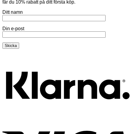
får du 10% rabatt på ditt första köp.
Ditt namn
Din e-post
K
V