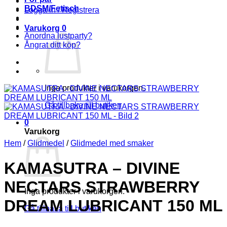
BDSM/Fetisch
Logga in / Registrera
Varukorg
0
Anordna lustparty?
Ångrat ditt köp?
Inga produkter i varukorgen.
Gå tillbaka till butiken
0
Varukorg
Hem
/
Glidmedel
/
Glidmedel med smaker
KAMASUTRA – DIVINE
NECTARS STRAWBERRY
Inga produkter i varukorgen.
DREAM LUBRICANT 150 ML
Gå tillbaka till butiken