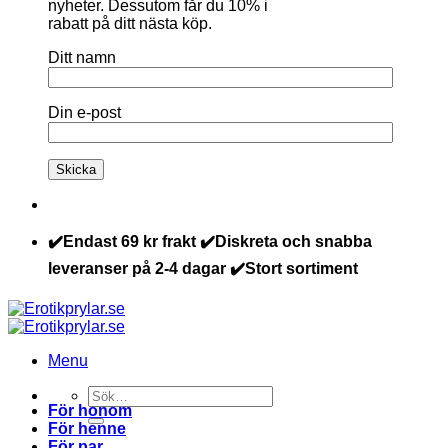
nyheter. Dessutom får du 10% i
rabatt på ditt nästa köp.
Ditt namn
Din e-post
✔️Endast 69 kr frakt ✔️Diskreta och snabba
leveranser på 2-4 dagar ✔️Stort sortiment
Menu
Sök
För honom
efter:
För henne
För par