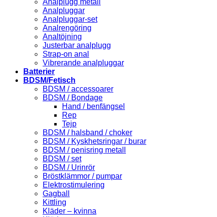
Analplugg metall
Analpluggar
Analpluggar-set
Analrengöring
Analtöjning
Justerbar analplugg
Strap-on anal
Vibrerande analpluggar
Batterier
BDSM/Fetisch
BDSM / accessoarer
BDSM / Bondage
Hand / benfängsel
Rep
Tejp
BDSM / halsband / choker
BDSM / Kyskhetsringar / burar
BDSM / penisring metall
BDSM / set
BDSM / Urinrör
Bröstklämmor / pumpar
Elektrostimulering
Gagball
Kittling
Kläder – kvinna