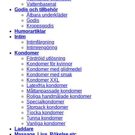
Vattenbaserat
Godis och tillbehör
Ätbara underkläder
Godis
Kroppsgodis
Humorartiklar
Intim
Intimfärgning
Intimrengöring
Kondomer
Fördröjd utlösning
Kondomer för kvinnor
Kondomer med glidmedel
Kondomer med smak
Kondomer XXL
Latexfria kondomer
Måttanpassade kondomer
Roliga handmålade kondomer
Specialkondomer
Storpack kondomer
Tjocka kondomer
Tunna kondomer
Vanliga kondomer
Laddare
Massage, Ljus, Rökelse etc.