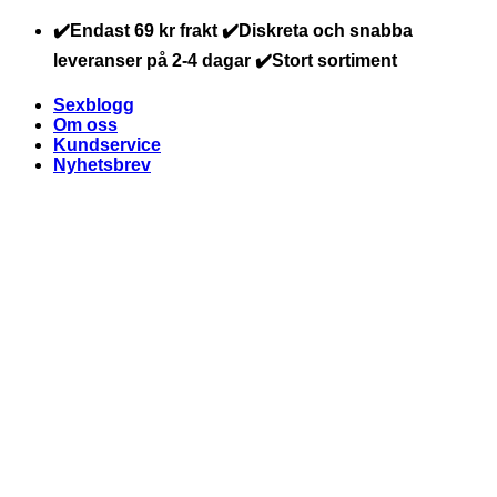
Skip
✔️Endast 69 kr frakt ✔️Diskreta och snabba
to
leveranser på 2-4 dagar ✔️Stort sortiment
content
Sexblogg
Om oss
Kundservice
Nyhetsbrev