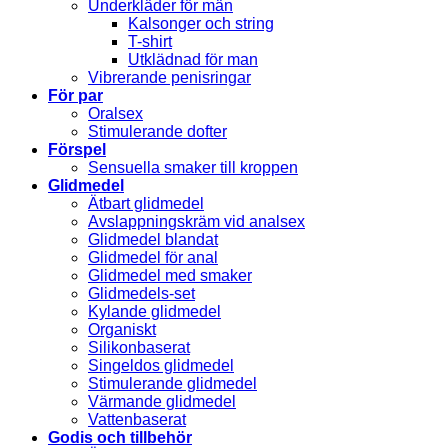
Underkläder för män
Kalsonger och string
T-shirt
Utklädnad för man
Vibrerande penisringar
För par
Oralsex
Stimulerande dofter
Förspel
Sensuella smaker till kroppen
Glidmedel
Ätbart glidmedel
Avslappningskräm vid analsex
Glidmedel blandat
Glidmedel för anal
Glidmedel med smaker
Glidmedels-set
Kylande glidmedel
Organiskt
Silikonbaserat
Singeldos glidmedel
Stimulerande glidmedel
Värmande glidmedel
Vattenbaserat
Godis och tillbehör