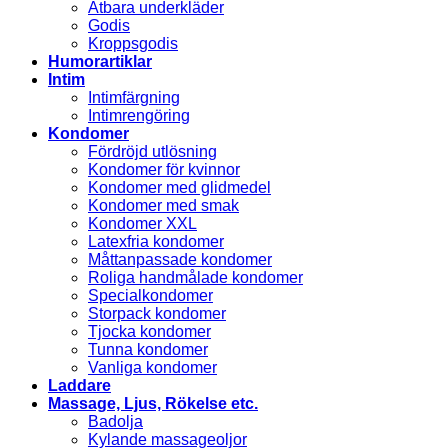
Ätbara underkläder
Godis
Kroppsgodis
Humorartiklar
Intim
Intimfärgning
Intimrengöring
Kondomer
Fördröjd utlösning
Kondomer för kvinnor
Kondomer med glidmedel
Kondomer med smak
Kondomer XXL
Latexfria kondomer
Måttanpassade kondomer
Roliga handmålade kondomer
Specialkondomer
Storpack kondomer
Tjocka kondomer
Tunna kondomer
Vanliga kondomer
Laddare
Massage, Ljus, Rökelse etc.
Badolja
Kylande massageoljor