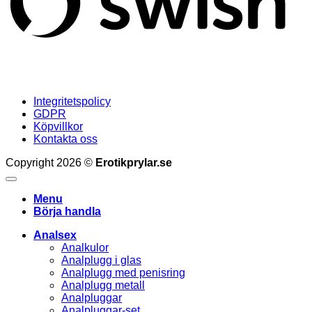
Integritetspolicy
GDPR
Köpvillkor
Kontakta oss
Copyright 2026 ©
Erotikprylar.se
Menu
Börja handla
Analsex
Analkulor
Analplugg i glas
Analplugg med penisring
Analplugg metall
Analpluggar
Analpluggar-set