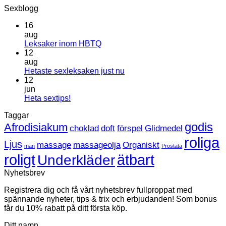
Sexblogg
16
aug
Inga
Leksaker inom HBTQ
kommentarer
12
till
aug
Leksaker
Inga
Hetaste sexleksaken just nu
inom
kommentarer
12
HBTQ
till
jun
Hetaste
Inga
Heta sextips!
sexleksaken
kommentarer
Taggar
till
just
Heta
nu
godis
Afrodisiakum
choklad
doft
förspel
Glidmedel
sextips!
roliga
Ljus
massage
massageolja
Organiskt
man
Prostata
roligt
ätbart
Underkläder
Nyhetsbrev
Registrera dig och få vårt nyhetsbrev fullproppat med
spännande nyheter, tips & trix och erbjudanden! Som bonus
får du 10% rabatt på ditt första köp.
Ditt namn