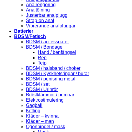
Analrengöring
Analtöjning
Justerbar analplugg
Strap-on anal
Vibrerande analpluggar
Batterier
BDSM/Fetisch
BDSM / accessoarer
BDSM / Bondage
Hand / benfängsel
Rep
Tejp
BDSM / halsband / choker
BDSM / Kyskhetsringar / burar
BDSM / penisring metall
BDSM / set
BDSM / Urinrör
Bröstklämmor / pumpar
Elektrostimulering
Gagball
Kittling
Kläder – kvinna
Kläder – man
Ögonbindel / mask
Mask