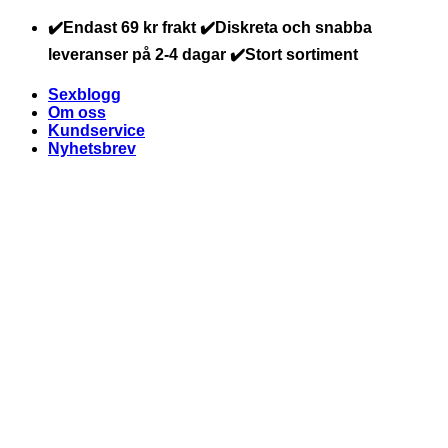
Skip
✔️Endast 69 kr frakt ✔️Diskreta och snabba
to
leveranser på 2-4 dagar ✔️Stort sortiment
content
Sexblogg
Om oss
Kundservice
Nyhetsbrev