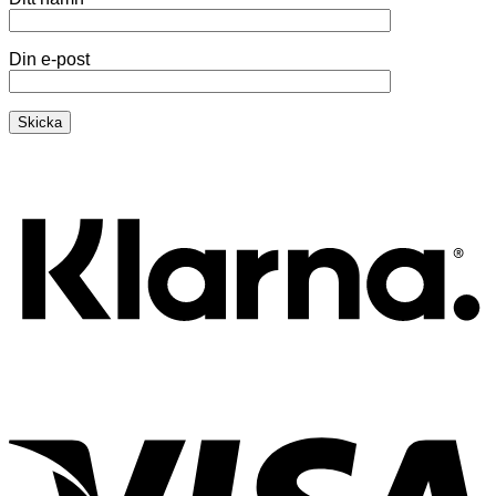
Din e-post
K
V