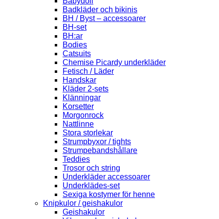
Babydoll
Badkläder och bikinis
BH / Byst – accessoarer
BH-set
BH:ar
Bodies
Catsuits
Chemise Picardy underkläder
Fetisch / Läder
Handskar
Kläder 2-sets
Klänningar
Korsetter
Morgonrock
Nattlinne
Stora storlekar
Strumpbyxor / tights
Strumpebandshållare
Teddies
Trosor och string
Underkläder accessoarer
Underklädes-set
Sexiga kostymer för henne
Knipkulor / geishakulor
Geishakulor