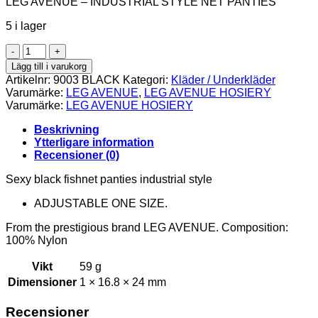
LEG AVENUE – INDUSTRIAL STYLE NET PANTIES
5 i lager
LEG
AVENUE
Lägg till i varukorg
-
Artikelnr:
9003 BLACK
Kategori:
Kläder / Underkläder
INDUSTRIAL
Varumärke:
LEG AVENUE
,
LEG AVENUE HOSIERY
STYLE
Varumärke:
LEG AVENUE HOSIERY
NET
PANTIES
Beskrivning
mängd
Ytterligare information
Recensioner (0)
Sexy black fishnet panties industrial style
ADJUSTABLE ONE SIZE.
From the prestigious brand LEG AVENUE. Composition:
100% Nylon
Vikt
59 g
Dimensioner
1 × 16.8 × 24 mm
Recensioner