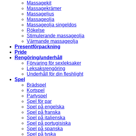
Massagekit
Massagekrämer
Massageljus
Massageolja
Massageolja singeldos
Rökelse
Stimulerande massageolja
Värmande massageolja
Presentförpackning
Pride
Rengöring/underhåll
Förvaring för sexleksaker
Leksaksrengöring
Underhåll för din fleshlight
Spel
Brädspel
Kortspel
Partyspel
Spel för par
Spel på engelska
Spel på franska
Spel på italienska
Spel på portugisiska
Spel på spanska
Spel på tyska