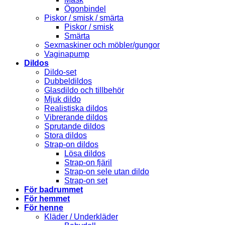
Ögonbindel
Piskor / smisk / smärta
Piskor / smisk
Smärta
Sexmaskiner och möbler/gungor
Vaginapump
Dildos
Dildo-set
Dubbeldildos
Glasdildo och tillbehör
Mjuk dildo
Realistiska dildos
Vibrerande dildos
Sprutande dildos
Stora dildos
Strap-on dildos
Lösa dildos
Strap-on fjäril
Strap-on sele utan dildo
Strap-on set
För badrummet
För hemmet
För henne
Kläder / Underkläder