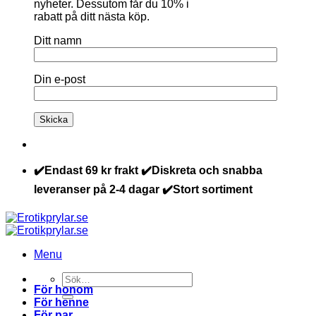
nyheter. Dessutom får du 10% i
rabatt på ditt nästa köp.
Ditt namn
Din e-post
✔️Endast 69 kr frakt ✔️Diskreta och snabba
leveranser på 2-4 dagar ✔️Stort sortiment
Menu
Sök
För honom
efter:
För henne
För par