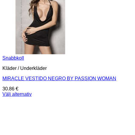
Snabbkoll
Kläder / Underkläder
MIRACLE VESTIDO NEGRO BY PASSION WOMAN
30.86
€
Välj alternativ
Den
här
produkten
har
flera
varianter.
De