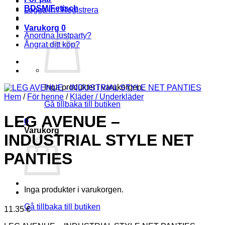
BDSM/Fetisch
Logga in / Registrera
Varukorg
0
Anordna lustparty?
Ångrat ditt köp?
Inga produkter i varukorgen.
Hem
/
För henne
/
Kläder / Underkläder
Gå tillbaka till butiken
LEG AVENUE –
0
Varukorg
INDUSTRIAL STYLE NET
PANTIES
Inga produkter i varukorgen.
Gå tillbaka till butiken
11.35
€