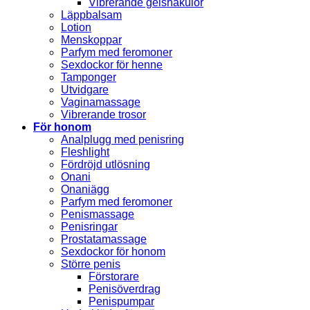
Vibrerande geishakulor
Läppbalsam
Lotion
Menskoppar
Parfym med feromoner
Sexdockor för henne
Tamponger
Utvidgare
Vaginamassage
Vibrerande trosor
För honom
Analplugg med penisring
Fleshlight
Fördröjd utlösning
Onani
Onaniägg
Parfym med feromoner
Penismassage
Penisringar
Prostatamassage
Sexdockor för honom
Större penis
Förstorare
Penisöverdrag
Penispumpar