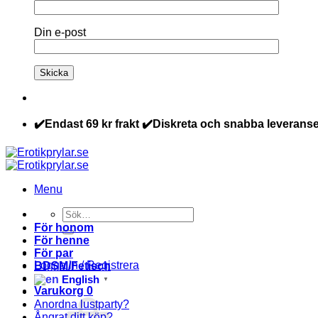
Din e-post
✔️Endast 69 kr frakt ✔️Diskreta och snabba leveranse
Menu
Sök
efter:
För honom
För henne
För par
Logga in / Registrera
BDSM/Fetisch
English
▼
Varukorg
0
Anordna lustparty?
Ångrat ditt köp?