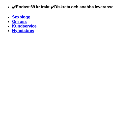
Skip
✔️Endast 69 kr frakt ✔️Diskreta och snabba leveranse
to
content
Sexblogg
Om oss
Kundservice
Nyhetsbrev