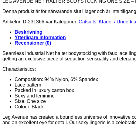
LEG AVENUE NET HALTER BODYSTOCKING ONE SIZE –
Denna produkt är för närvarande slut i lager och är inte tillgäng
Artikelnr:
D-231366-var
Kategorier:
Catsuits
,
Kläder / Underkl
Beskrivning
Ytterligare information
Recensioner (0)
Seamless Industrial Net halter bodystocking with faux lace ling
getting an exclusive piece of seduction sensuality and elegan
Characteristics:
Composition: 94% Nylon, 6% Spandex
Lace pattern
Packed in luxury carton box
Sexy and feminine
Size: One size
Colour: Black
Leg Avenue has created a boundless universe of innovative cos
and an excellent eye for detail. Our sexy lingerie is a celebration