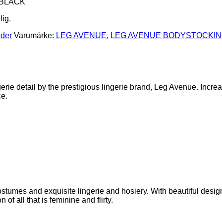
 BLACK
lig.
äder
Varumärke:
LEG AVENUE
,
LEG AVENUE BODYSTOCKI
erie detail by the prestigious lingerie brand, Leg Avenue. Increa
ce.
tumes and exquisite lingerie and hosiery. With beautiful design
 of all that is feminine and flirty.