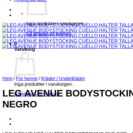
Inga produkter i varukorgen.
Gå tillbaka till butiken
0
Varukorg
Hem
/
För henne
/
Kläder / Underkläder
Inga produkter i varukorgen.
LEG AVENUE BODYSTOCKIN
Gå tillbaka till butiken
NEGRO