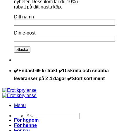
nyheter. Dessutom får du 10% i
rabatt på ditt nästa köp.
Ditt namn
Din e-post
✔️Endast 69 kr frakt ✔️Diskreta och snabba
leveranser på 2-4 dagar ✔️Stort sortiment
Menu
Sök
För honom
efter:
För henne
För par