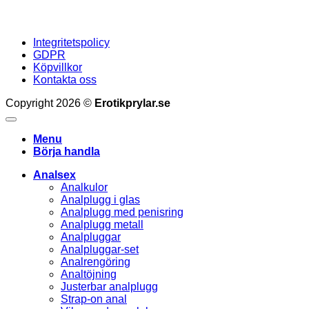
Integritetspolicy
GDPR
Köpvillkor
Kontakta oss
Copyright 2026 ©
Erotikprylar.se
Menu
Börja handla
Analsex
Analkulor
Analplugg i glas
Analplugg med penisring
Analplugg metall
Analpluggar
Analpluggar-set
Analrengöring
Analtöjning
Justerbar analplugg
Strap-on anal