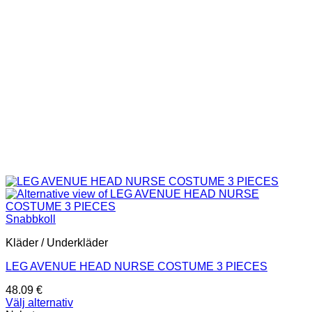
väljas
på
produktsidan
Snabbkoll
Kläder / Underkläder
LEG AVENUE HEAD NURSE COSTUME 3 PIECES
48.09
€
Välj alternativ