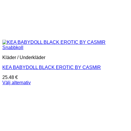
Snabbkoll
Kläder / Underkläder
KEA BABYDOLL BLACK EROTIC BY CASMIR
25.48
€
Välj alternativ
Den
här
produkten
har
flera
varianter.
De
olika
alternativen