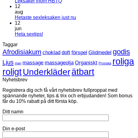
Inga
Leksaker inom HBTQ
kommentarer
12
till
aug
Leksaker
Inga
Hetaste sexleksaken just nu
inom
kommentarer
12
HBTQ
till
jun
Hetaste
Inga
Heta sextips!
sexleksaken
kommentarer
Taggar
till
just
Heta
nu
godis
Afrodisiakum
choklad
doft
förspel
Glidmedel
sextips!
roliga
Ljus
massage
massageolja
Organiskt
man
Prostata
roligt
ätbart
Underkläder
Nyhetsbrev
Registrera dig och få vårt nyhetsbrev fullproppat med
spännande nyheter, tips & trix och erbjudanden! Som bonus
får du 10% rabatt på ditt första köp.
Ditt namn
Din e-post