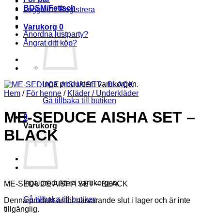
BDSM/Fetisch
Logga in / Registrera
Varukorg
0
Anordna lustparty?
Ångrat ditt köp?
Inga produkter i varukorgen.
Hem
/
För henne
/
Kläder / Underkläder
Gå tillbaka till butiken
ME-SEDUCE AISHA SET –
0
Varukorg
BLACK
Inga produkter i varukorgen.
ME-SEDUCE AISHA SET – BLACK
Gå tillbaka till butiken
Denna produkt är för närvarande slut i lager och är inte
tillgänglig.