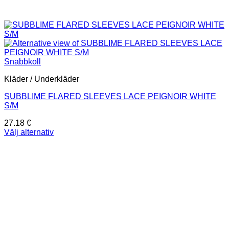
Snabbkoll
Kläder / Underkläder
SUBBLIME FLARED SLEEVES LACE PEIGNOIR WHITE
S/M
27.18
€
Välj alternativ
Den
här
produkten
har
flera
varianter.
De
olika
alternativen
kan