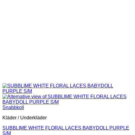
kan
väljas
på
produktsidan
Snabbkoll
Kläder / Underkläder
SUBBLIME WHITE FLORAL LACES BABYDOLL PURPLE
S/M