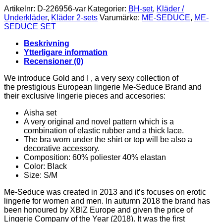
Artikelnr:
D-226956-var
Kategorier:
BH-set
,
Kläder /
Underkläder
,
Kläder 2-sets
Varumärke:
ME-SEDUCE
,
ME-
SEDUCE SET
Beskrivning
Ytterligare information
Recensioner (0)
We introduce Gold and I , a very sexy collection of
the prestigious European lingerie Me-Seduce Brand and
their exclusive lingerie pieces and accesories:
Aisha set
A very original and novel pattern which is a
combination of elastic rubber and a thick lace.
The bra worn under the shirt or top will be also a
decorative accessory.
Composition: 60% poliester 40% elastan
Color: Black
Size: S/M
Me-Seduce was created in 2013 and it’s focuses on erotic
lingerie for women and men. In autumn 2018 the brand has
been honoured by XBIZ Europe and given the price of
Lingerie Company of the Year (2018). It was the first