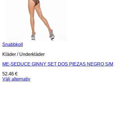
Snabbkoll
Kläder / Underkläder
ME-SEDUCE GINNY SET DOS PIEZAS NEGRO S/M
52.46
€
Välj alternativ
Den
här
produkten
har
flera
varianter.
De
olika
alternativen