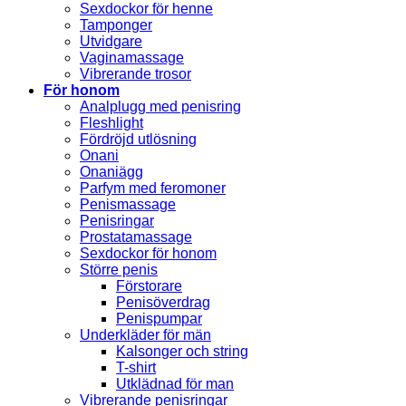
Sexdockor för henne
Tamponger
Utvidgare
Vaginamassage
Vibrerande trosor
För honom
Analplugg med penisring
Fleshlight
Fördröjd utlösning
Onani
Onaniägg
Parfym med feromoner
Penismassage
Penisringar
Prostatamassage
Sexdockor för honom
Större penis
Förstorare
Penisöverdrag
Penispumpar
Underkläder för män
Kalsonger och string
T-shirt
Utklädnad för man
Vibrerande penisringar