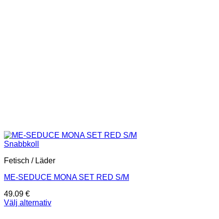
kan
väljas
på
produktsidan
Snabbkoll
Fetisch / Läder
ME-SEDUCE MONA SET RED S/M
49.09
€
Välj alternativ
Den