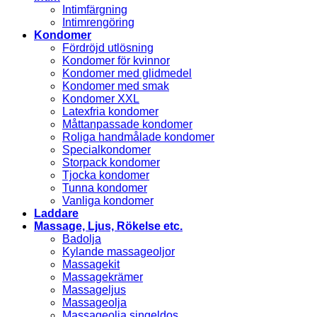
Intimfärgning
Intimrengöring
Kondomer
Fördröjd utlösning
Kondomer för kvinnor
Kondomer med glidmedel
Kondomer med smak
Kondomer XXL
Latexfria kondomer
Måttanpassade kondomer
Roliga handmålade kondomer
Specialkondomer
Storpack kondomer
Tjocka kondomer
Tunna kondomer
Vanliga kondomer
Laddare
Massage, Ljus, Rökelse etc.
Badolja
Kylande massageoljor
Massagekit
Massagekrämer
Massageljus
Massageolja
Massageolja singeldos