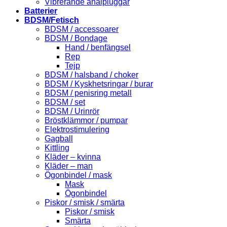
Vibrerande analpluggar
Batterier
BDSM/Fetisch
BDSM / accessoarer
BDSM / Bondage
Hand / benfängsel
Rep
Tejp
BDSM / halsband / choker
BDSM / Kyskhetsringar / burar
BDSM / penisring metall
BDSM / set
BDSM / Urinrör
Bröstklämmor / pumpar
Elektrostimulering
Gagball
Kittling
Kläder – kvinna
Kläder – man
Ögonbindel / mask
Mask
Ögonbindel
Piskor / smisk / smärta
Piskor / smisk
Smärta