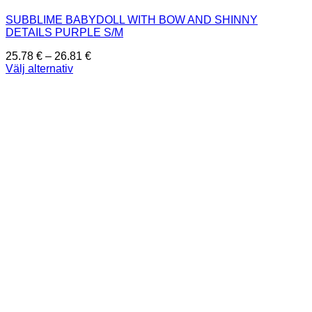
SUBBLIME BABYDOLL WITH BOW AND SHINNY
DETAILS PURPLE S/M
Prisintervall:
25.78
€
–
26.81
€
25.78 €
Välj alternativ
Den
till
här
26.81 €
produkten
har
flera
varianter.
De
olika
alternativen
kan
väljas
på
produktsidan