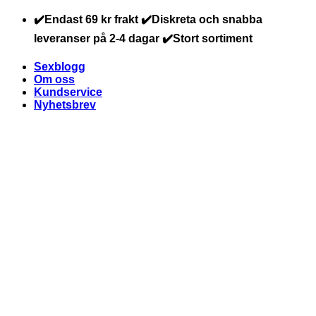
Skip
✔️Endast 69 kr frakt ✔️Diskreta och snabba
to
leveranser på 2-4 dagar ✔️Stort sortiment
content
Sexblogg
Om oss
Kundservice
Nyhetsbrev