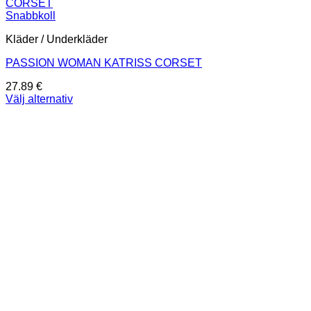
Snabbkoll
Kläder / Underkläder
PASSION WOMAN KATRISS CORSET
27.89
€
Välj alternativ
Den
här
produkten
har
flera
varianter.
De
olika
alternativen
kan
väljas
på
produktsidan