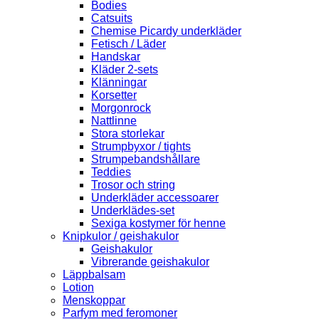
Bodies
Catsuits
Chemise Picardy underkläder
Fetisch / Läder
Handskar
Kläder 2-sets
Klänningar
Korsetter
Morgonrock
Nattlinne
Stora storlekar
Strumpbyxor / tights
Strumpebandshållare
Teddies
Trosor och string
Underkläder accessoarer
Underklädes-set
Sexiga kostymer för henne
Knipkulor / geishakulor
Geishakulor
Vibrerande geishakulor
Läppbalsam
Lotion
Menskoppar
Parfym med feromoner