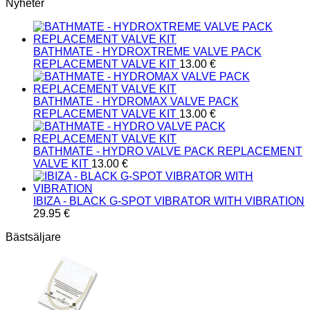
Den
Nyheter
här
produkten
har
BATHMATE - HYDROXTREME VALVE PACK
flera
REPLACEMENT VALVE KIT
13.00
€
varianter.
De
olika
BATHMATE - HYDROMAX VALVE PACK
alternativen
REPLACEMENT VALVE KIT
13.00
€
kan
väljas
på
BATHMATE - HYDRO VALVE PACK REPLACEMENT
produktsidan
VALVE KIT
13.00
€
IBIZA - BLACK G-SPOT VIBRATOR WITH VIBRATION
29.95
€
Bästsäljare