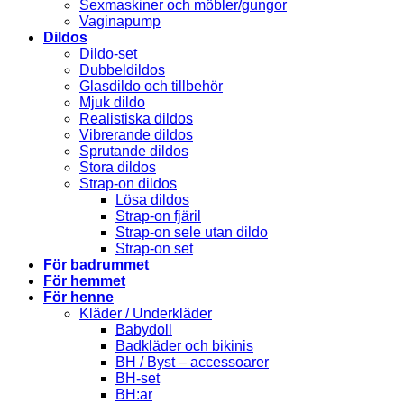
Sexmaskiner och möbler/gungor
Vaginapump
Dildos
Dildo-set
Dubbeldildos
Glasdildo och tillbehör
Mjuk dildo
Realistiska dildos
Vibrerande dildos
Sprutande dildos
Stora dildos
Strap-on dildos
Lösa dildos
Strap-on fjäril
Strap-on sele utan dildo
Strap-on set
För badrummet
För hemmet
För henne
Kläder / Underkläder
Babydoll
Badkläder och bikinis
BH / Byst – accessoarer
BH-set
BH:ar