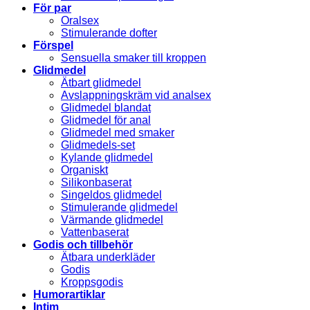
För par
Oralsex
Stimulerande dofter
Förspel
Sensuella smaker till kroppen
Glidmedel
Ätbart glidmedel
Avslappningskräm vid analsex
Glidmedel blandat
Glidmedel för anal
Glidmedel med smaker
Glidmedels-set
Kylande glidmedel
Organiskt
Silikonbaserat
Singeldos glidmedel
Stimulerande glidmedel
Värmande glidmedel
Vattenbaserat
Godis och tillbehör
Ätbara underkläder
Godis
Kroppsgodis
Humorartiklar
Intim