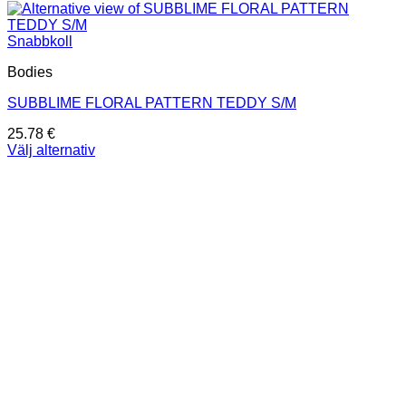
Snabbkoll
Bodies
SUBBLIME FLORAL PATTERN TEDDY S/M
25.78
€
Välj alternativ
Den
här
produkten
har
flera
varianter.
De
olika
alternativen
kan
väljas
på
produktsidan