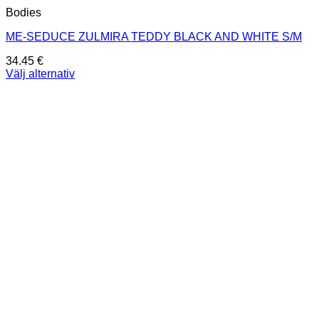
Bodies
ME-SEDUCE ZULMIRA TEDDY BLACK AND WHITE S/M
34.45
€
Välj alternativ
Den
här
produkten
har
flera
varianter.
De
olika
alternativen
kan
väljas
på
produktsidan