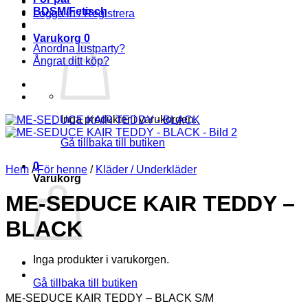
BDSM/Fetisch
Logga in / Registrera
Varukorg
0
Anordna lustparty?
Ångrat ditt köp?
Inga produkter i varukorgen.
Gå tillbaka till butiken
0
Hem
/
För henne
/
Kläder / Underkläder
Varukorg
ME-SEDUCE KAIR TEDDY –
BLACK
Inga produkter i varukorgen.
Gå tillbaka till butiken
ME-SEDUCE KAIR TEDDY – BLACK S/M