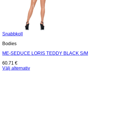
Snabbkoll
Bodies
ME-SEDUCE LORIS TEDDY BLACK S/M
60.71
€
Välj alternativ
Den
här
produkten
har
flera
varianter.
De
olika
alternativen
kan
väljas