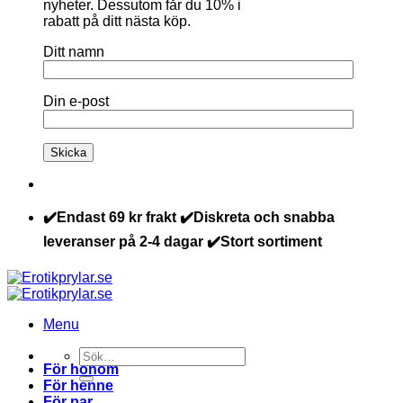
nyheter. Dessutom får du 10% i
rabatt på ditt nästa köp.
Ditt namn
Din e-post
✔️Endast 69 kr frakt ✔️Diskreta och snabba
leveranser på 2-4 dagar ✔️Stort sortiment
Menu
Sök
För honom
efter:
För henne
För par