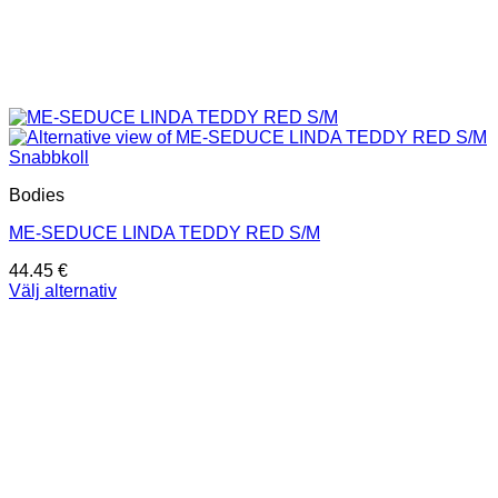
Snabbkoll
Bodies
ME-SEDUCE LINDA TEDDY RED S/M
44.45
€
Välj alternativ
Den
här
produkten
har
flera
varianter.
De
olika
alternativen
kan