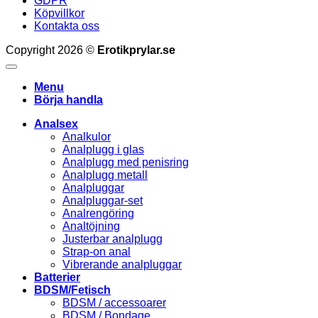
GDPR
Köpvillkor
Kontakta oss
Copyright 2026 ©
Erotikprylar.se
Menu
Börja handla
Analsex
Analkulor
Analplugg i glas
Analplugg med penisring
Analplugg metall
Analpluggar
Analpluggar-set
Analrengöring
Analtöjning
Justerbar analplugg
Strap-on anal
Vibrerande analpluggar
Batterier
BDSM/Fetisch
BDSM / accessoarer
BDSM / Bondage