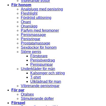
Vibrerande trosor
För honom
Analplugg med penisring
Fleshlight
Fördröjd utlösning
Onani
Onaniägg
Parfym med feromoner
Penismassage
Penisringar
Prostatamassage
Sexdockor för honom
Större penis
Förstorare
Penisöverdrag
Penispumpar
Underkläder för män
Kalsonger och string
T-shirt
Utklädnad för man
Vibrerande penisringar
För par
Oralsex
Stimulerande dofter
Förspel