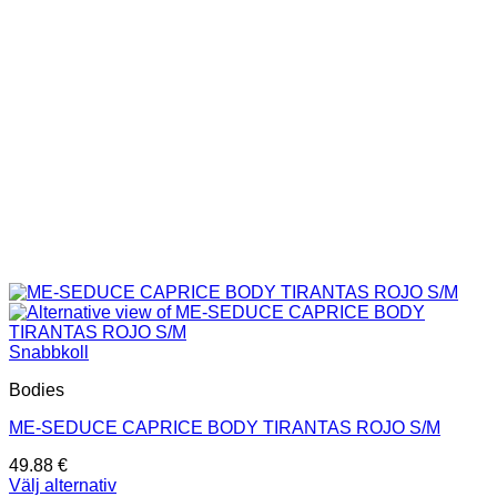
väljas
på
produktsidan
Snabbkoll
Bodies
ME-SEDUCE CAPRICE BODY TIRANTAS ROJO S/M
49.88
€
Välj alternativ