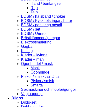
Hand / benfängsel
Rep
Tejp
BDSM / halsband / choker
BDSM / Kyskhetsringar / burar
BDSM / penisring metall
BDSM / set
BDSM / Urinrör
Bröstklämmor / pumpar
Elektrostimulering
Gagball
Kittling
Kläder – kvinna
Kläder – man
Ögonbindel / mask
Mask
Ögonbindel
Piskor / smisk / smärta
Piskor / smisk
Smärta
Sexmaskiner och möbler/gungor
Vaginapump
Dildos
Dildo-set
Dubbeldildos