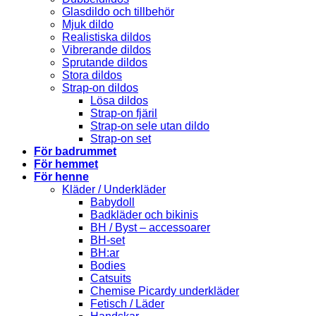
Glasdildo och tillbehör
Mjuk dildo
Realistiska dildos
Vibrerande dildos
Sprutande dildos
Stora dildos
Strap-on dildos
Lösa dildos
Strap-on fjäril
Strap-on sele utan dildo
Strap-on set
För badrummet
För hemmet
För henne
Kläder / Underkläder
Babydoll
Badkläder och bikinis
BH / Byst – accessoarer
BH-set
BH:ar
Bodies
Catsuits
Chemise Picardy underkläder
Fetisch / Läder