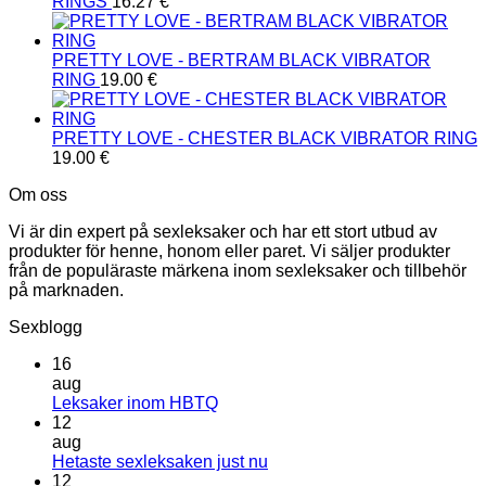
RINGS
16.27
€
PRETTY LOVE - BERTRAM BLACK VIBRATOR
RING
19.00
€
PRETTY LOVE - CHESTER BLACK VIBRATOR RING
19.00
€
Om oss
Vi är din expert på sexleksaker och har ett stort utbud av
produkter för henne, honom eller paret. Vi säljer produkter
från de populäraste märkena inom sexleksaker och tillbehör
på marknaden.
Sexblogg
16
aug
Inga
Leksaker inom HBTQ
kommentarer
12
till
aug
Leksaker
Inga
Hetaste sexleksaken just nu
inom
kommentarer
12