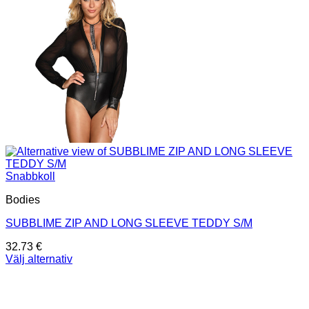
Snabbkoll
Bodies
SUBBLIME ZIP AND LONG SLEEVE TEDDY S/M
32.73
€
Välj alternativ
Den
här
produkten
har