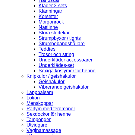
Handskar
Kläder 2-sets
Klänningar
Korsetter
Morgonrock
Nattlinne
Stora storlekar
Strumpbyxor / tights
Strumpebandshållare
Teddies
Trosor och string
Underkläder accessoarer
Underklädes-set
Sexiga kostymer för henne
Knipkulor / geishakulor
Geishakulor
Vibrerande geishakulor
Läppbalsam
Lotion
Menskoppar
Parfym med feromoner
Sexdockor för henne
Tamponger
Utvidgare
Vaginamassage