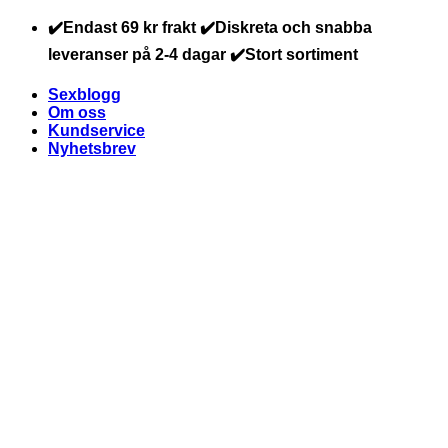
Skip
✔️Endast 69 kr frakt ✔️Diskreta och snabba
to
leveranser på 2-4 dagar ✔️Stort sortiment
content
Sexblogg
Om oss
Kundservice
Nyhetsbrev