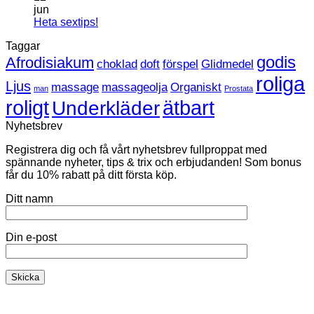
HBTQ
till
jun
Hetaste
Inga
Heta sextips!
sexleksaken
kommentarer
Taggar
till
just
Heta
nu
godis
Afrodisiakum
choklad
doft
förspel
Glidmedel
sextips!
roliga
Ljus
massage
massageolja
Organiskt
man
Prostata
roligt
ätbart
Underkläder
Nyhetsbrev
Registrera dig och få vårt nyhetsbrev fullproppat med
spännande nyheter, tips & trix och erbjudanden! Som bonus
får du 10% rabatt på ditt första köp.
Ditt namn
Din e-post
K