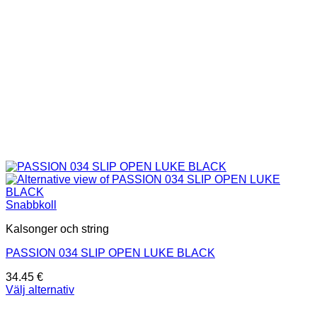
på
produktsidan
Snabbkoll
Kalsonger och string
PASSION 034 SLIP OPEN LUKE BLACK
34.45
€
Välj alternativ
Den
här