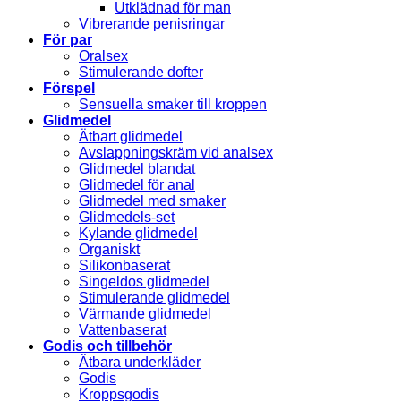
Utklädnad för man
Vibrerande penisringar
För par
Oralsex
Stimulerande dofter
Förspel
Sensuella smaker till kroppen
Glidmedel
Ätbart glidmedel
Avslappningskräm vid analsex
Glidmedel blandat
Glidmedel för anal
Glidmedel med smaker
Glidmedels-set
Kylande glidmedel
Organiskt
Silikonbaserat
Singeldos glidmedel
Stimulerande glidmedel
Värmande glidmedel
Vattenbaserat
Godis och tillbehör
Ätbara underkläder
Godis
Kroppsgodis