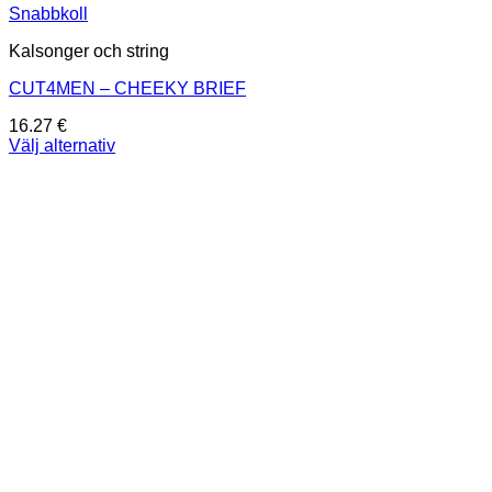
Snabbkoll
Kalsonger och string
CUT4MEN – CHEEKY BRIEF
16.27
€
Välj alternativ
Den
här
produkten
har
flera
varianter.
De
olika
alternativen
kan
väljas
på
produktsidan