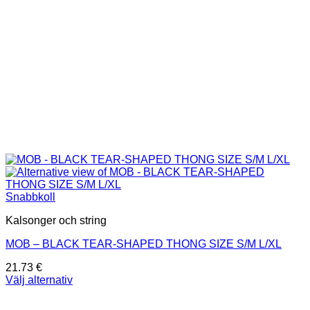
Snabbkoll
Kalsonger och string
MOB – BLACK TEAR-SHAPED THONG SIZE S/M L/XL
21.73
€
Välj alternativ
Den
här