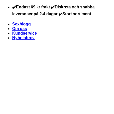
Skip
✔️Endast 69 kr frakt ✔️Diskreta och snabba
to
leveranser på 2-4 dagar ✔️Stort sortiment
content
Sexblogg
Om oss
Kundservice
Nyhetsbrev