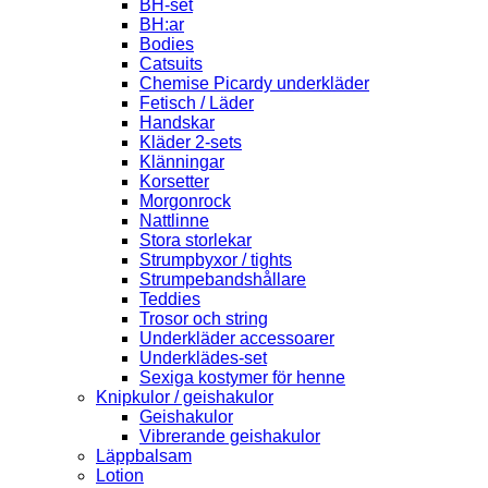
BH-set
BH:ar
Bodies
Catsuits
Chemise Picardy underkläder
Fetisch / Läder
Handskar
Kläder 2-sets
Klänningar
Korsetter
Morgonrock
Nattlinne
Stora storlekar
Strumpbyxor / tights
Strumpebandshållare
Teddies
Trosor och string
Underkläder accessoarer
Underklädes-set
Sexiga kostymer för henne
Knipkulor / geishakulor
Geishakulor
Vibrerande geishakulor
Läppbalsam
Lotion