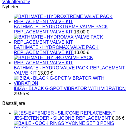
Välj alternativ
Den
Nyheter
här
produkten
har
BATHMATE - HYDROXTREME VALVE PACK
flera
REPLACEMENT VALVE KIT
13.00
€
varianter.
De
olika
BATHMATE - HYDROMAX VALVE PACK
alternativen
REPLACEMENT VALVE KIT
13.00
€
kan
väljas
på
BATHMATE - HYDRO VALVE PACK REPLACEMENT
produktsidan
VALVE KIT
13.00
€
IBIZA - BLACK G-SPOT VIBRATOR WITH VIBRATION
29.95
€
Bästsäljare
JES-EXTENDER - SILICONE REPLACEMENT
8.06
€