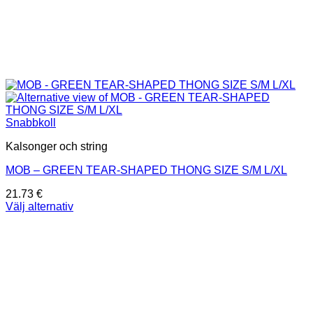
Snabbkoll
Kalsonger och string
MOB – GREEN TEAR-SHAPED THONG SIZE S/M L/XL
21.73
€
Välj alternativ
Den
här
produkten
har
flera
varianter.
De
olika