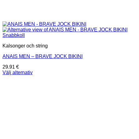
Snabbkoll
Kalsonger och string
ANAIS MEN – BRAVE JOCK BIKINI
29.91
€
Välj alternativ
Den
här
produkten
har
flera
varianter.
De
olika
alternativen
kan
väljas