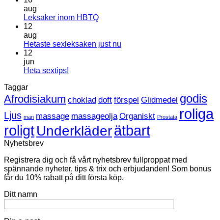
aug
Inga
Leksaker inom HBTQ
kommentarer
12
till
aug
Leksaker
Inga
Hetaste sexleksaken just nu
inom
kommentarer
12
HBTQ
till
jun
Hetaste
Inga
Heta sextips!
sexleksaken
kommentarer
Taggar
till
just
Heta
nu
godis
Afrodisiakum
choklad
doft
förspel
Glidmedel
sextips!
roliga
Ljus
massage
massageolja
Organiskt
man
Prostata
roligt
ätbart
Underkläder
Nyhetsbrev
Registrera dig och få vårt nyhetsbrev fullproppat med
spännande nyheter, tips & trix och erbjudanden! Som bonus
får du 10% rabatt på ditt första köp.
Ditt namn