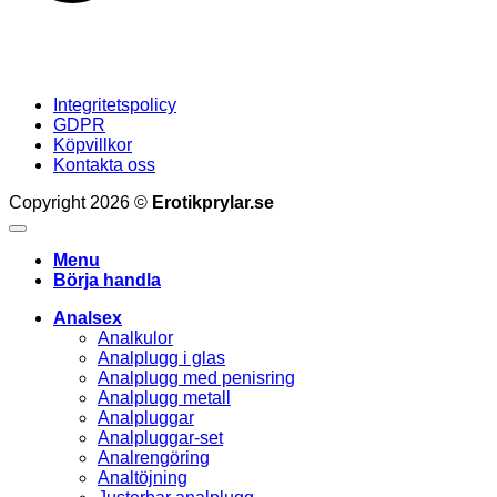
Integritetspolicy
GDPR
Köpvillkor
Kontakta oss
Copyright 2026 ©
Erotikprylar.se
Menu
Börja handla
Analsex
Analkulor
Analplugg i glas
Analplugg med penisring
Analplugg metall
Analpluggar
Analpluggar-set
Analrengöring
Analtöjning