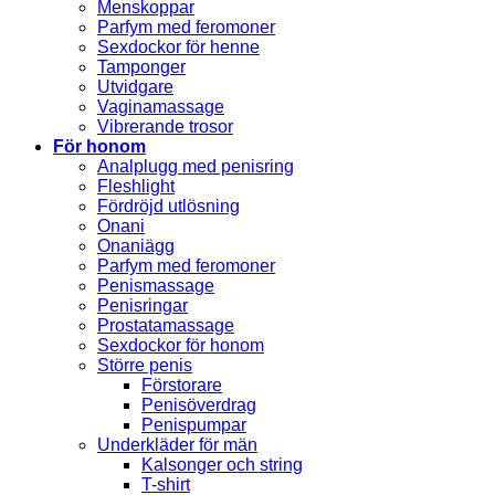
Menskoppar
Parfym med feromoner
Sexdockor för henne
Tamponger
Utvidgare
Vaginamassage
Vibrerande trosor
För honom
Analplugg med penisring
Fleshlight
Fördröjd utlösning
Onani
Onaniägg
Parfym med feromoner
Penismassage
Penisringar
Prostatamassage
Sexdockor för honom
Större penis
Förstorare
Penisöverdrag
Penispumpar
Underkläder för män
Kalsonger och string
T-shirt