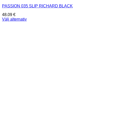
PASSION 035 SLIP RICHARD BLACK
48.09
€
Välj alternativ
Den
här
produkten
har
flera
varianter.
De
olika
alternativen
kan
väljas
på
produktsidan