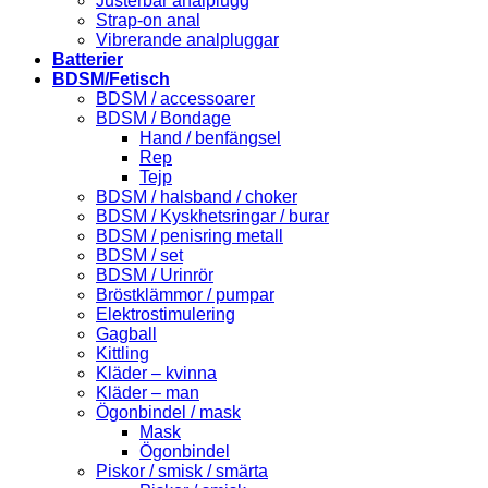
Justerbar analplugg
Strap-on anal
Vibrerande analpluggar
Batterier
BDSM/Fetisch
BDSM / accessoarer
BDSM / Bondage
Hand / benfängsel
Rep
Tejp
BDSM / halsband / choker
BDSM / Kyskhetsringar / burar
BDSM / penisring metall
BDSM / set
BDSM / Urinrör
Bröstklämmor / pumpar
Elektrostimulering
Gagball
Kittling
Kläder – kvinna
Kläder – man
Ögonbindel / mask
Mask
Ögonbindel
Piskor / smisk / smärta