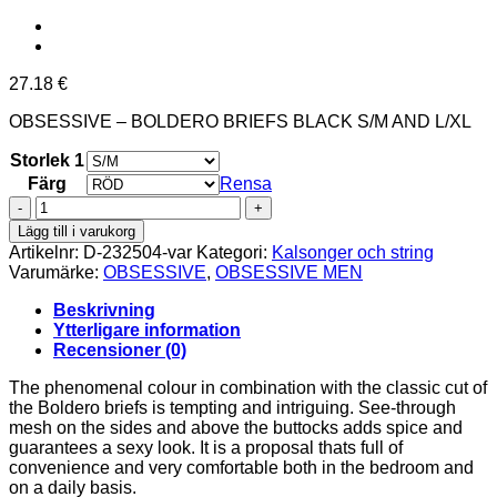
27.18
€
OBSESSIVE – BOLDERO BRIEFS BLACK S/M AND L/XL
Storlek 1
Färg
Rensa
OBSESSIVE
-
Lägg till i varukorg
BOLDERO
Artikelnr:
D-232504-var
Kategori:
Kalsonger och string
BRIEFS
Varumärke:
OBSESSIVE
,
OBSESSIVE MEN
mängd
Beskrivning
Ytterligare information
Recensioner (0)
The phenomenal colour in combination with the classic cut of
the Boldero briefs is tempting and intriguing. See-through
mesh on the sides and above the buttocks adds spice and
guarantees a sexy look. It is a proposal thats full of
convenience and very comfortable both in the bedroom and
on a daily basis.