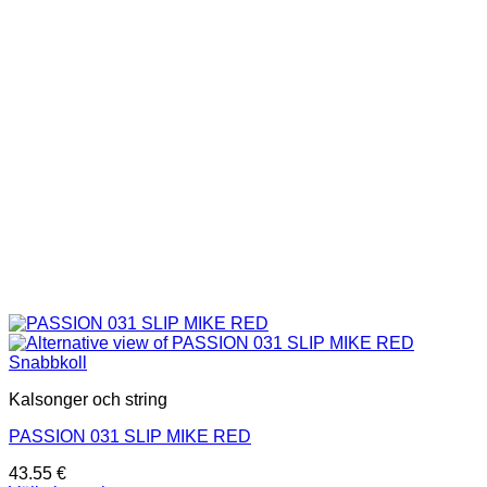
alternativen
kan
väljas
på
produktsidan
Snabbkoll
Kalsonger och string
PASSION 031 SLIP MIKE RED
43.55
€