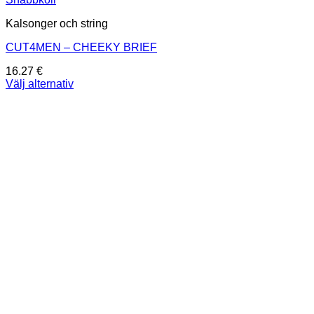
Kalsonger och string
CUT4MEN – CHEEKY BRIEF
16.27
€
Välj alternativ
Den
här
produkten
har
flera
varianter.
De
olika
alternativen
kan
väljas
på
produktsidan