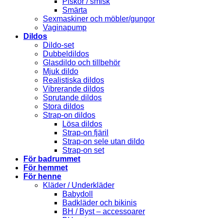
Piskor / smisk
Smärta
Sexmaskiner och möbler/gungor
Vaginapump
Dildos
Dildo-set
Dubbeldildos
Glasdildo och tillbehör
Mjuk dildo
Realistiska dildos
Vibrerande dildos
Sprutande dildos
Stora dildos
Strap-on dildos
Lösa dildos
Strap-on fjäril
Strap-on sele utan dildo
Strap-on set
För badrummet
För hemmet
För henne
Kläder / Underkläder
Babydoll
Badkläder och bikinis
BH / Byst – accessoarer