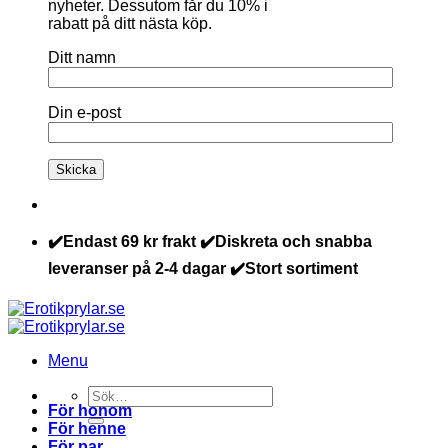
nyheter. Dessutom får du 10% i
rabatt på ditt nästa köp.
Ditt namn
Din e-post
✔️Endast 69 kr frakt ✔️Diskreta och snabba
leveranser på 2-4 dagar ✔️Stort sortiment
Menu
Sök
För honom
efter:
För henne
För par