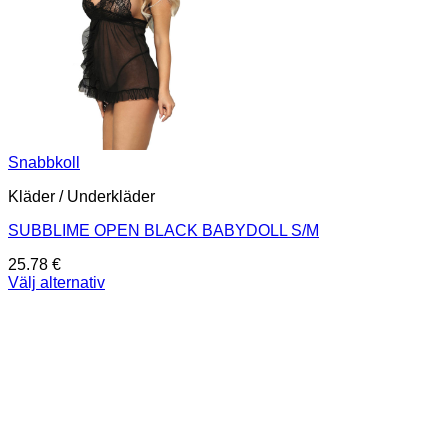
Snabbkoll
Kläder / Underkläder
SUBBLIME OPEN BLACK BABYDOLL S/M
25.78
€
Välj alternativ
Den
här
produkten
har
flera
varianter.
De
olika
alternativen