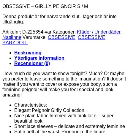
OBSESSIVE – GIRLLY PEIGNOIR S / M
Denna produkt är för närvarande slut i lager och är inte
tillgänglig.
Artikelnr:
D-225354-var
Kategorier:
Kläder / Underkläder
,
Nattlinne
Varumärke:
OBSESSIVE
,
OBSESSIVE
BABYDOLL
Beskrivning
Ytterligare information
Recensioner (0)
How much do you want to show tonight? Much? Or maybe
you prefer to leave something to the imagination? It doesn’t
matter if you want to cover or expose your body, such a
feminine peignoir will make you feel special and look
amazing!
Characteristics:
Elegant Peignoir Girlly Collection
Nice plain fabric trimmed with pink lace – super
beautiful look!
Short lace sleeves – delicate and extremely feminine
Satin belt at the waist. Pronounce the figure