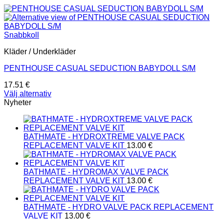
Snabbkoll
Kläder / Underkläder
PENTHOUSE CASUAL SEDUCTION BABYDOLL S/M
17.51
€
Välj alternativ
Den
Nyheter
här
produkten
har
BATHMATE - HYDROXTREME VALVE PACK
flera
REPLACEMENT VALVE KIT
13.00
€
varianter.
De
olika
BATHMATE - HYDROMAX VALVE PACK
alternativen
REPLACEMENT VALVE KIT
13.00
€
kan
väljas
på
BATHMATE - HYDRO VALVE PACK REPLACEMENT
produktsidan
VALVE KIT
13.00
€