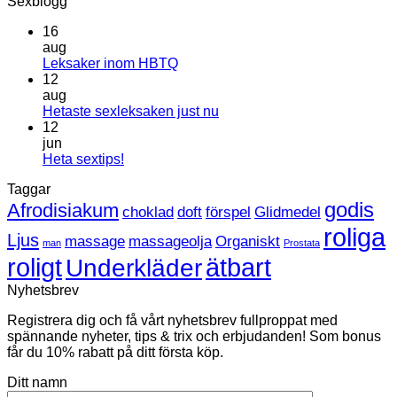
Sexblogg
16
aug
Inga
Leksaker inom HBTQ
kommentarer
12
till
aug
Leksaker
Inga
Hetaste sexleksaken just nu
inom
kommentarer
12
HBTQ
till
jun
Hetaste
Inga
Heta sextips!
sexleksaken
kommentarer
Taggar
till
just
Heta
nu
godis
Afrodisiakum
choklad
doft
förspel
Glidmedel
sextips!
roliga
Ljus
massage
massageolja
Organiskt
man
Prostata
roligt
ätbart
Underkläder
Nyhetsbrev
Registrera dig och få vårt nyhetsbrev fullproppat med
spännande nyheter, tips & trix och erbjudanden! Som bonus
får du 10% rabatt på ditt första köp.
Ditt namn