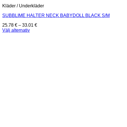
Kläder / Underkläder
SUBBLIME HALTER NECK BABYDOLL BLACK S/M
Prisintervall:
25.78
€
–
33.01
€
25.78 €
Välj alternativ
Den
till
här
33.01 €
produkten
har
flera
varianter.
De
olika
alternativen
kan
väljas
på
produktsidan