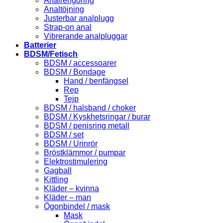
Analrengöring
Analtöjning
Justerbar analplugg
Strap-on anal
Vibrerande analpluggar
Batterier
BDSM/Fetisch
BDSM / accessoarer
BDSM / Bondage
Hand / benfängsel
Rep
Tejp
BDSM / halsband / choker
BDSM / Kyskhetsringar / burar
BDSM / penisring metall
BDSM / set
BDSM / Urinrör
Bröstklämmor / pumpar
Elektrostimulering
Gagball
Kittling
Kläder – kvinna
Kläder – man
Ögonbindel / mask
Mask