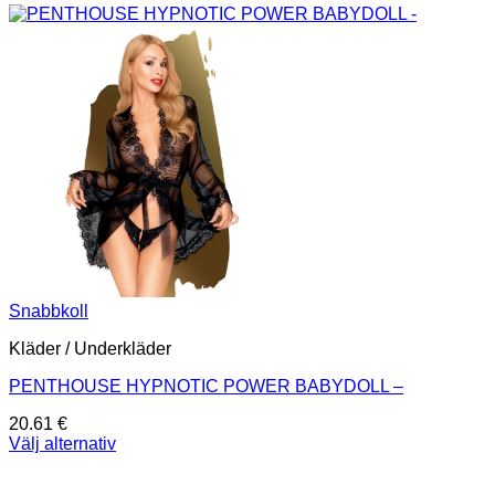
Snabbkoll
Kläder / Underkläder
PENTHOUSE HYPNOTIC POWER BABYDOLL –
20.61
€
Välj alternativ
Den
här