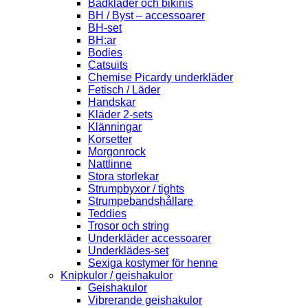
Badkläder och bikinis
BH / Byst – accessoarer
BH-set
BH:ar
Bodies
Catsuits
Chemise Picardy underkläder
Fetisch / Läder
Handskar
Kläder 2-sets
Klänningar
Korsetter
Morgonrock
Nattlinne
Stora storlekar
Strumpbyxor / tights
Strumpebandshållare
Teddies
Trosor och string
Underkläder accessoarer
Underklädes-set
Sexiga kostymer för henne
Knipkulor / geishakulor
Geishakulor
Vibrerande geishakulor