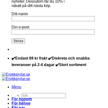
nyheter. Dessutom får du 10% i
rabatt på ditt nästa köp.
Ditt namn
Din e-post
✔️Endast 69 kr frakt ✔️Diskreta och snabba
leveranser på 2-4 dagar ✔️Stort sortiment
Menu
Sök
För honom
efter:
För henne
För par