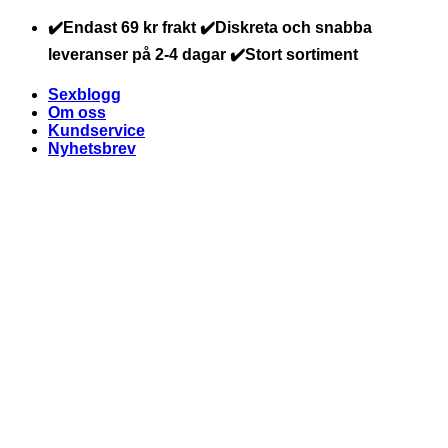
Skip
✔️Endast 69 kr frakt ✔️Diskreta och snabba
to
leveranser på 2-4 dagar ✔️Stort sortiment
content
Sexblogg
Om oss
Kundservice
Nyhetsbrev