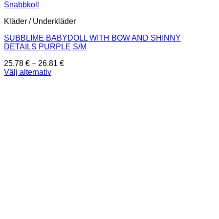
Snabbkoll
Kläder / Underkläder
SUBBLIME BABYDOLL WITH BOW AND SHINNY
DETAILS PURPLE S/M
Prisintervall:
25.78
€
–
26.81
€
25.78 €
Välj alternativ
Den
till
här
26.81 €
produkten
har
flera
varianter.
De
olika
alternativen
kan
väljas
på
produktsidan