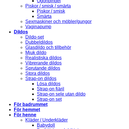
Ögonbindel
Piskor / smisk / smärta
Piskor / smisk
Smärta
Sexmaskiner och möbler/gungor
Vaginapump
Dildos
Dildo-set
Dubbeldildos
Glasdildo och tillbehör
Mjuk dildo
Realistiska dildos
Vibrerande dildos
Sprutande dildos
Stora dildos
Strap-on dildos
Lösa dildos
Strap-on fjäril
Strap-on sele utan dildo
Strap-on set
För badrummet
För hemmet
För henne
Kläder / Underkläder
Babydoll