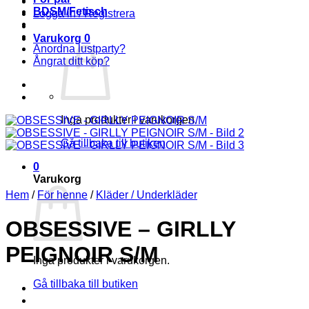
BDSM/Fetisch
Logga in / Registrera
Varukorg
0
Anordna lustparty?
Ångrat ditt köp?
Inga produkter i varukorgen.
Gå tillbaka till butiken
0
Varukorg
Hem
/
För henne
/
Kläder / Underkläder
OBSESSIVE – GIRLLY
PEIGNOIR S/M
Inga produkter i varukorgen.
Gå tillbaka till butiken