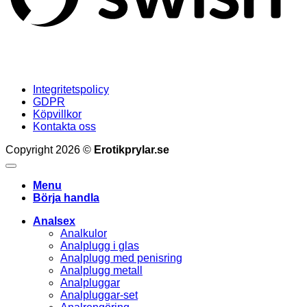
Integritetspolicy
GDPR
Köpvillkor
Kontakta oss
Copyright 2026 ©
Erotikprylar.se
Menu
Börja handla
Analsex
Analkulor
Analplugg i glas
Analplugg med penisring
Analplugg metall
Analpluggar
Analpluggar-set