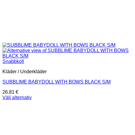
Snabbkoll
Kläder / Underkläder
SUBBLIME BABYDOLL WITH BOWS BLACK S/M
26.81
€
Välj alternativ
Den
här
produkten
har
flera
varianter.