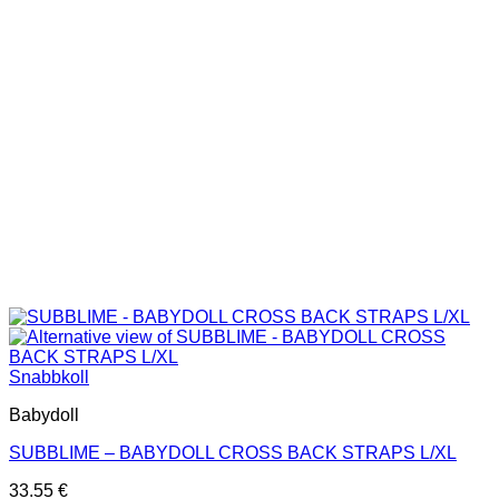
kan
väljas
på
produktsidan
Snabbkoll
Babydoll
SUBBLIME – BABYDOLL CROSS BACK STRAPS L/XL
33.55
€