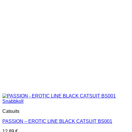
De
olika
alternativen
kan
väljas
på
produktsidan
Snabbkoll
Catsuits
PASSION – EROTIC LINE BLACK CATSUIT BS001
12.89
€