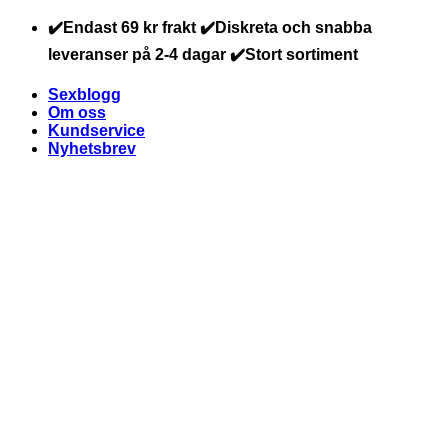
Skip
✔️Endast 69 kr frakt ✔️Diskreta och snabba
to
leveranser på 2-4 dagar ✔️Stort sortiment
content
Sexblogg
Om oss
Kundservice
Nyhetsbrev