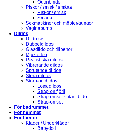
Ögonbindel
Piskor / smisk / smärta
Piskor / smisk
Smärta
Sexmaskiner och möbler/gungor
Vaginapump
Dildos
Dildo-set
Dubbeldildos
Glasdildo och tillbehör
Mjuk dildo
Realistiska dildos
Vibrerande dildos
Sprutande dildos
Stora dildos
Strap-on dildos
Lösa dildos
Strap-on fjäril
Strap-on sele utan dildo
Strap-on set
För badrummet
För hemmet
För henne
Kläder / Underkläder
Babydoll