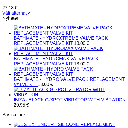
27.18
€
Välj alternativ
Den
Nyheter
här
produkten
har
BATHMATE - HYDROXTREME VALVE PACK
flera
REPLACEMENT VALVE KIT
13.00
€
varianter.
De
olika
BATHMATE - HYDROMAX VALVE PACK
alternativen
REPLACEMENT VALVE KIT
13.00
€
kan
väljas
på
BATHMATE - HYDRO VALVE PACK REPLACEMENT
produktsidan
VALVE KIT
13.00
€
IBIZA - BLACK G-SPOT VIBRATOR WITH VIBRATION
29.95
€
Bästsäljare