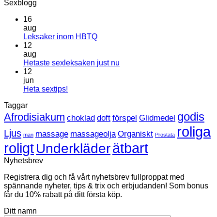
Sexblogg
16
aug
Inga
Leksaker inom HBTQ
kommentarer
12
till
aug
Leksaker
Inga
Hetaste sexleksaken just nu
inom
kommentarer
12
HBTQ
till
jun
Hetaste
Inga
Heta sextips!
sexleksaken
kommentarer
Taggar
till
just
Heta
nu
godis
Afrodisiakum
choklad
doft
förspel
Glidmedel
sextips!
roliga
Ljus
massage
massageolja
Organiskt
man
Prostata
roligt
ätbart
Underkläder
Nyhetsbrev
Registrera dig och få vårt nyhetsbrev fullproppat med
spännande nyheter, tips & trix och erbjudanden! Som bonus
får du 10% rabatt på ditt första köp.
Ditt namn