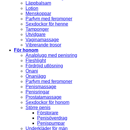
Läppbalsam
Lotion
Menskoppar
Parfym med feromoner
Sexdockor för henne
Tamponger
Utvidgare
Vaginamassage
Vibrerande trosor
För honom
Analplugg med penisring
Fleshlight
Fördröjd utlösning
Onani
Onaniägg
Parfym med feromoner
Penismassage
Penisringar
Prostatamassage
Sexdockor för honom
Större penis
Förstorare
Penisöverdrag
Penispumpar
Underkläder för män