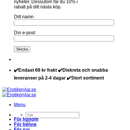
nyheter. Dessutom får du 10% i
rabatt på ditt nästa köp.
Ditt namn
Din e-post
✔️Endast 69 kr frakt ✔️Diskreta och snabba
leveranser på 2-4 dagar ✔️Stort sortiment
Menu
Sök
För honom
efter:
För henne
För par