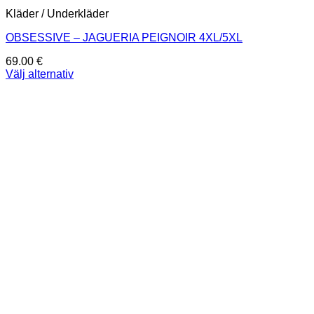
Kläder / Underkläder
OBSESSIVE – JAGUERIA PEIGNOIR 4XL/5XL
69.00
€
Välj alternativ
Den
här
produkten
har
flera
varianter.
De
olika
alternativen
kan
väljas
på
produktsidan