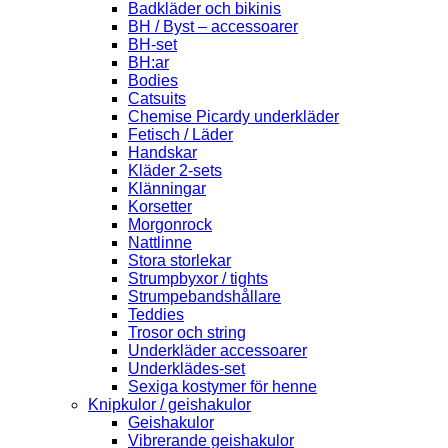
Badkläder och bikinis
BH / Byst – accessoarer
BH-set
BH:ar
Bodies
Catsuits
Chemise Picardy underkläder
Fetisch / Läder
Handskar
Kläder 2-sets
Klänningar
Korsetter
Morgonrock
Nattlinne
Stora storlekar
Strumpbyxor / tights
Strumpebandshållare
Teddies
Trosor och string
Underkläder accessoarer
Underklädes-set
Sexiga kostymer för henne
Knipkulor / geishakulor
Geishakulor
Vibrerande geishakulor