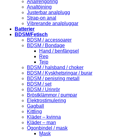
Analrengöring
Analtöjning
Justerbar analplugg
Strap-on anal
Vibrerande analpluggar
Batterier
BDSM/Fetisch
BDSM / accessoarer
BDSM / Bondage
Hand / benfängsel
Rep
Tejp
BDSM / halsband / choker
BDSM / Kyskhetsringar / burar
BDSM / penisring metall
BDSM / set
BDSM / Urinrör
Bröstklämmor / pumpar
Elektrostimulering
Gagball
Kittling
Kläder – kvinna
Kläder – man
Ögonbindel / mask
Mask