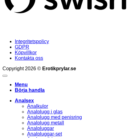
Integritetspolicy
GDPR
Köpvillkor
Kontakta oss
Copyright 2026 ©
Erotikprylar.se
Menu
Börja handla
Analsex
Analkulor
Analplugg i glas
Analplugg med penisring
Analplugg metall
Analpluggar
Analpluggar-set