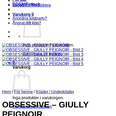
BDSM/Fetisch
Logga in / Registrera
Varukorg
0
Anordna lustparty?
Ångrat ditt köp?
Inga produkter i varukorgen.
Gå tillbaka till butiken
0
Varukorg
Hem
/
För henne
/
Kläder / Underkläder
Inga produkter i varukorgen.
OBSESSIVE – GIULLY
Gå tillbaka till butiken
PEIGNOIR