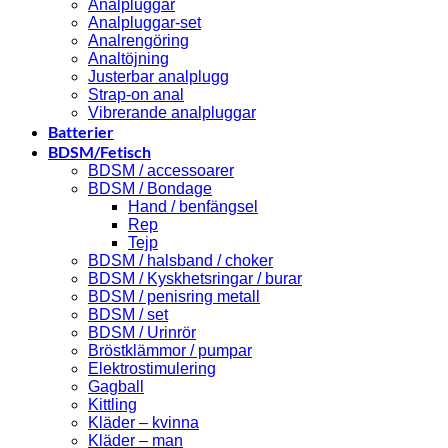
Analpluggar
Analpluggar-set
Analrengöring
Analtöjning
Justerbar analplugg
Strap-on anal
Vibrerande analpluggar
Batterier
BDSM/Fetisch
BDSM / accessoarer
BDSM / Bondage
Hand / benfängsel
Rep
Tejp
BDSM / halsband / choker
BDSM / Kyskhetsringar / burar
BDSM / penisring metall
BDSM / set
BDSM / Urinrör
Bröstklämmor / pumpar
Elektrostimulering
Gagball
Kittling
Kläder – kvinna
Kläder – man