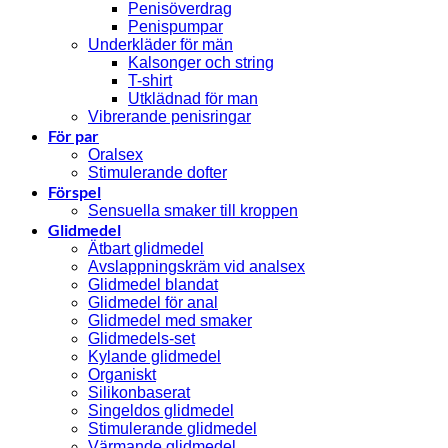
Penisöverdrag
Penispumpar
Underkläder för män
Kalsonger och string
T-shirt
Utklädnad för man
Vibrerande penisringar
För par
Oralsex
Stimulerande dofter
Förspel
Sensuella smaker till kroppen
Glidmedel
Ätbart glidmedel
Avslappningskräm vid analsex
Glidmedel blandat
Glidmedel för anal
Glidmedel med smaker
Glidmedels-set
Kylande glidmedel
Organiskt
Silikonbaserat
Singeldos glidmedel
Stimulerande glidmedel
Värmande glidmedel