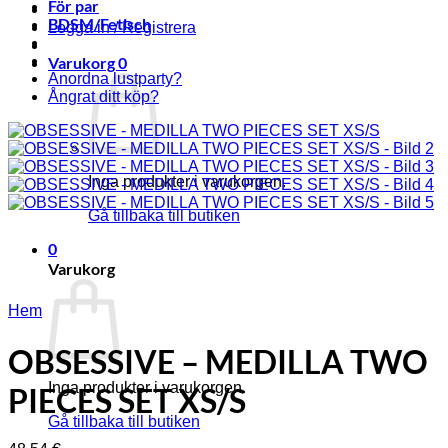
För par
BDSM/Fetisch
Logga in / Registrera
Varukorg
0
Anordna lustparty?
Ångrat ditt köp?
Inga produkter i varukorgen.
Gå tillbaka till butiken
0
Varukorg
Hem
OBSESSIVE – MEDILLA TWO
Inga produkter i varukorgen.
PIECES SET XS/S
Gå tillbaka till butiken