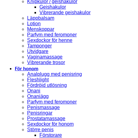
Knipkulor / geishakulor
Geishakulor
Vibrerande geishakulor
Läppbalsam
Lotion
Menskoppar
Parfym med feromoner
Sexdockor för henne
Tamponger
Utvidgare
Vaginamassage
Vibrerande trosor
För honom
Analplugg med penisring
Fleshlight
Fördröjd utlösning
Onani
Onaniägg
Parfym med feromoner
Penismassage
Penisringar
Prostatamassage
Sexdockor för honom
Större penis
Förstorare