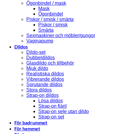
Ögonbindel / mask
Mask
Ögonbindel
Piskor / smisk / smärta
Piskor / smisk
Smärta
Sexmaskiner och möbler/gungor
Vaginapump
Dildos
Dildo-set
Dubbeldildos
Glasdildo och tillbehör
Mjuk dildo
Realistiska dildos
Vibrerande dildos
Sprutande dildos
Stora dildos
Strap-on dildos
Lösa dildos
Strap-on fjäril
Strap-on sele utan dildo
Strap-on set
För badrummet
För hemmet