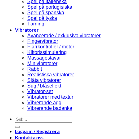
Spel på italienska
Spel på portugisiska
Spel på spanska
Spel på tyska
Tärning
Vibratorer
Avancerade / exklusiva vibratorer
Fingervibrator
Fjärrkontroller / motor
Klitorisstimulering
Massagestavar
Minivibratorer
Rabbit
Realistiska vibratorer
Släta vibratorer
Sug / blåseffekt
Vibrator-set
Vibratorer med textur
Vibrerande ägg
Vibrerande badanka
Sök
efter:
Logga in / Registrera
Kontakta oss