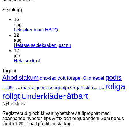
Sexblogg
16
aug
Inga
Leksaker inom HBTQ
kommentarer
12
till
aug
Leksaker
Inga
Hetaste sexleksaken just nu
inom
kommentarer
12
HBTQ
till
jun
Hetaste
Inga
Heta sextips!
sexleksaken
kommentarer
Taggar
till
just
Heta
nu
godis
Afrodisiakum
choklad
doft
förspel
Glidmedel
sextips!
roliga
Ljus
massage
massageolja
Organiskt
man
Prostata
roligt
ätbart
Underkläder
Nyhetsbrev
Registrera dig och få vårt nyhetsbrev fullproppat med
spännande nyheter, tips & trix och erbjudanden! Som bonus
får du 10% rabatt på ditt första köp.