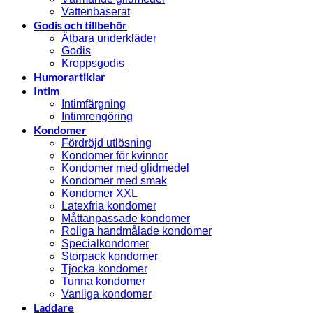
Vattenbaserat
Godis och tillbehör
Ätbara underkläder
Godis
Kroppsgodis
Humorartiklar
Intim
Intimfärgning
Intimrengöring
Kondomer
Fördröjd utlösning
Kondomer för kvinnor
Kondomer med glidmedel
Kondomer med smak
Kondomer XXL
Latexfria kondomer
Måttanpassade kondomer
Roliga handmålade kondomer
Specialkondomer
Storpack kondomer
Tjocka kondomer
Tunna kondomer
Vanliga kondomer
Laddare