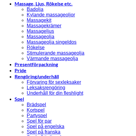
Massage, Ljus, Rökelse etc.
Badolja
Kylande massageoljor
Massagekit
Massagekrämer
Massageljus
Massageolja
Massageolja singeldos
Rökelse
Stimulerande massageolja
Värmande massageolja
Presentförpackning
Pride
Rengöring/underhåll
Förvaring för sexleksaker
Leksaksrengöring
Underhåll för din fleshlight
Spel
Brädspel
Kortspel
Partyspel
Spel för par
Spel på engelska
Spel på franska