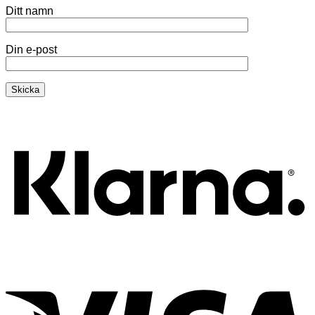
Ditt namn
Din e-post
K
V