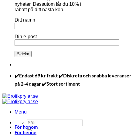
nyheter. Dessutom får du 10% i
rabatt på ditt nästa köp.
Ditt namn
Din e-post
✔️Endast 69 kr frakt ✔️Diskreta och snabba leveranser
på 2-4 dagar ✔️Stort sortiment
Menu
Sök
För honom
efter:
För henne