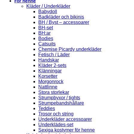
För henne
Kläder / Underkläder
Babydoll
Badkläder och bikinis
BH / Byst – accessoarer
BH-set
BH:ar
Bodies
Catsuits
Chemise Picardy underkläder
Fetisch / Läder
Handskar
Kläder 2-sets
Klänningar
Korsetter
Morgonrock
Nattlinne
Stora storlekar
Strumpbyxor / tights
Strumpebandshållare
Teddies
Trosor och string
Underkläder accessoarer
Underklädes-set
Sexiga kostymer för henne