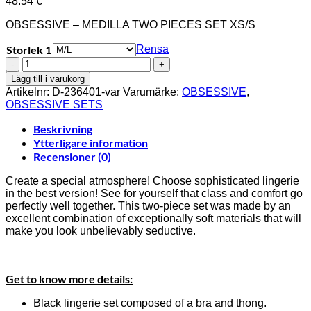
48.54
€
OBSESSIVE – MEDILLA TWO PIECES SET XS/S
Storlek 1
Rensa
OBSESSIVE
-
Lägg till i varukorg
MEDILLA
Artikelnr:
D-236401-var
Varumärke:
OBSESSIVE
,
TWO
OBSESSIVE SETS
PIECES
SET
Beskrivning
XS/S
Ytterligare information
mängd
Recensioner (0)
Create a special atmosphere! Choose sophisticated lingerie
in the best version! See for yourself that class and comfort go
perfectly well together. This two-piece set was made by an
excellent combination of exceptionally soft materials that will
make you look unbelievably seductive.
Get to know more details:
Black lingerie set composed of a bra and thong.