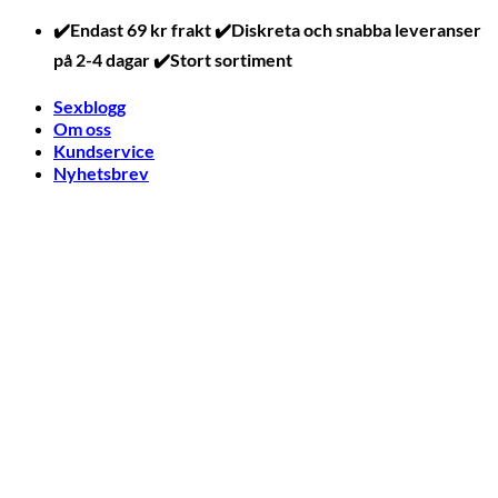
Skip
✔️Endast 69 kr frakt ✔️Diskreta och snabba leveranser
to
på 2-4 dagar ✔️Stort sortiment
content
Sexblogg
Om oss
Kundservice
Nyhetsbrev