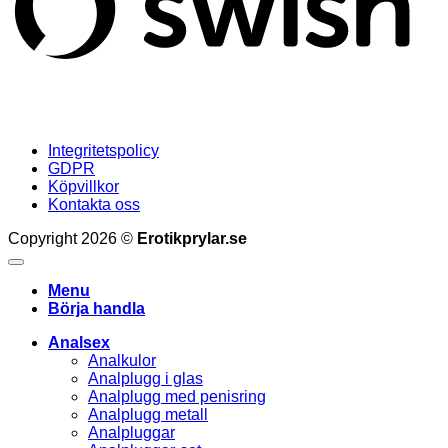
Integritetspolicy
GDPR
Köpvillkor
Kontakta oss
Copyright 2026 ©
Erotikprylar.se
Menu
Börja handla
Analsex
Analkulor
Analplugg i glas
Analplugg med penisring
Analplugg metall
Analpluggar