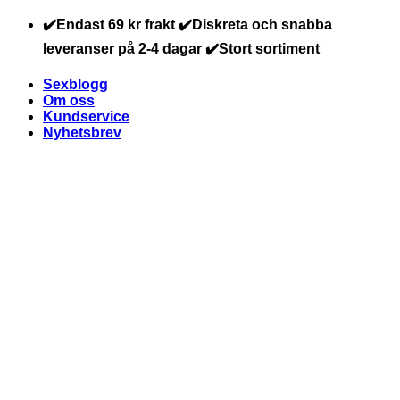
Skip
✔️Endast 69 kr frakt ✔️Diskreta och snabba
to
leveranser på 2-4 dagar ✔️Stort sortiment
content
Sexblogg
Om oss
Kundservice
Nyhetsbrev