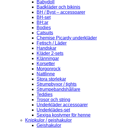
Babydoll
Badkläder och bikinis
BH / Byst – accessoarer
BH-set
BH:ar
Bodies
Catsuits
Chemise Picardy underkläder
Fetisch / Läder
Handskar
Kläder 2-sets
Klänningar
Korsetter
Morgonrock
Nattlinne
Stora storlekar
Strumpbyxor / tights
Strumpebandshållare
Teddies
Trosor och string
Underkläder accessoarer
Underklädes-set
Sexiga kostymer för henne
Knipkulor / geishakulor
Geishakulor