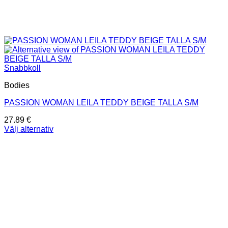
Snabbkoll
Bodies
PASSION WOMAN LEILA TEDDY BEIGE TALLA S/M
27.89
€
Välj alternativ
Den
här
produkten
har
flera
varianter.
De
olika
alternativen
kan