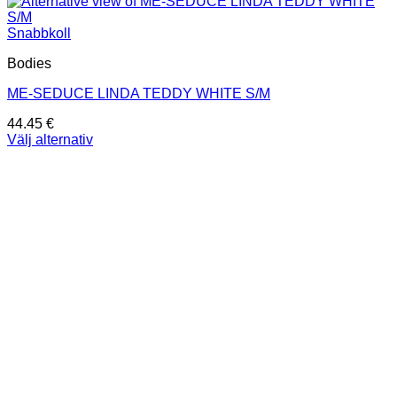
Snabbkoll
Bodies
ME-SEDUCE LINDA TEDDY WHITE S/M
44.45
€
Välj alternativ
Den
här
produkten
har
flera
varianter.
De
olika
alternativen
kan
väljas
på
produktsidan