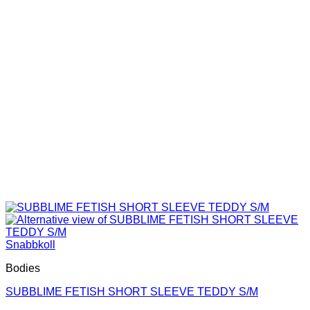
alternativen
kan
väljas
på
produktsidan
Snabbkoll
Bodies
SUBBLIME FETISH SHORT SLEEVE TEDDY S/M