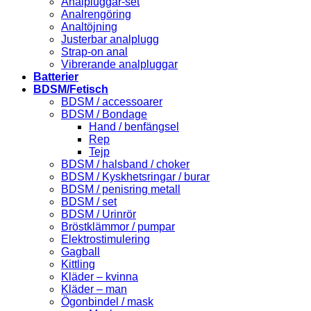
Analpluggar-set
Analrengöring
Analtöjning
Justerbar analplugg
Strap-on anal
Vibrerande analpluggar
Batterier
BDSM/Fetisch
BDSM / accessoarer
BDSM / Bondage
Hand / benfängsel
Rep
Tejp
BDSM / halsband / choker
BDSM / Kyskhetsringar / burar
BDSM / penisring metall
BDSM / set
BDSM / Urinrör
Bröstklämmor / pumpar
Elektrostimulering
Gagball
Kittling
Kläder – kvinna
Kläder – man
Ögonbindel / mask