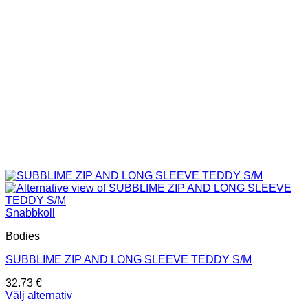
väljas
på
produktsidan
Snabbkoll
Bodies
SUBBLIME ZIP AND LONG SLEEVE TEDDY S/M
32.73
€
Välj alternativ
Den