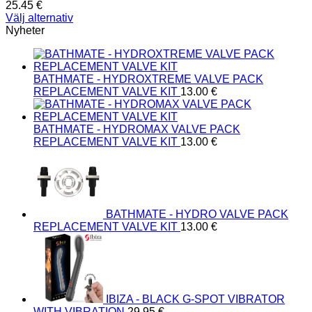
25.45
€
Välj alternativ
Den
Nyheter
här
produkten
har
BATHMATE - HYDROXTREME VALVE PACK
flera
REPLACEMENT VALVE KIT
13.00
€
varianter.
De
olika
BATHMATE - HYDROMAX VALVE PACK
alternativen
REPLACEMENT VALVE KIT
13.00
€
kan
väljas
på
produktsidan
BATHMATE - HYDRO VALVE PACK
REPLACEMENT VALVE KIT
13.00
€
IBIZA - BLACK G-SPOT VIBRATOR
WITH VIBRATION
29.95
€