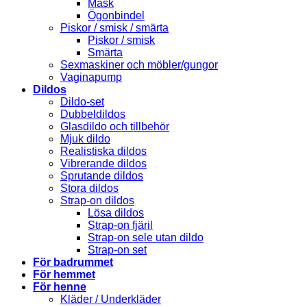
Mask
Ögonbindel
Piskor / smisk / smärta
Piskor / smisk
Smärta
Sexmaskiner och möbler/gungor
Vaginapump
Dildos
Dildo-set
Dubbeldildos
Glasdildo och tillbehör
Mjuk dildo
Realistiska dildos
Vibrerande dildos
Sprutande dildos
Stora dildos
Strap-on dildos
Lösa dildos
Strap-on fjäril
Strap-on sele utan dildo
Strap-on set
För badrummet
För hemmet
För henne
Kläder / Underkläder