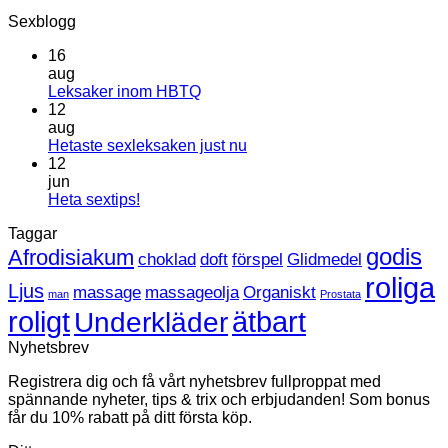
Sexblogg
16
aug
Inga
Leksaker inom HBTQ
kommentarer
12
till
aug
Leksaker
Inga
Hetaste sexleksaken just nu
inom
kommentarer
12
HBTQ
till
jun
Hetaste
Inga
Heta sextips!
sexleksaken
kommentarer
Taggar
till
just
Heta
nu
godis
Afrodisiakum
choklad
doft
förspel
Glidmedel
sextips!
roliga
Ljus
massage
massageolja
Organiskt
man
Prostata
roligt
ätbart
Underkläder
Nyhetsbrev
Registrera dig och få vårt nyhetsbrev fullproppat med
spännande nyheter, tips & trix och erbjudanden! Som bonus
får du 10% rabatt på ditt första köp.