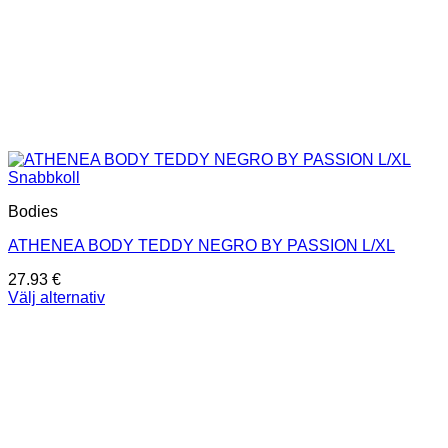
Snabbkoll
Bodies
ATHENEA BODY TEDDY NEGRO BY PASSION L/XL
27.93
€
Välj alternativ
Den
här
produkten
har
flera
varianter.
De
olika