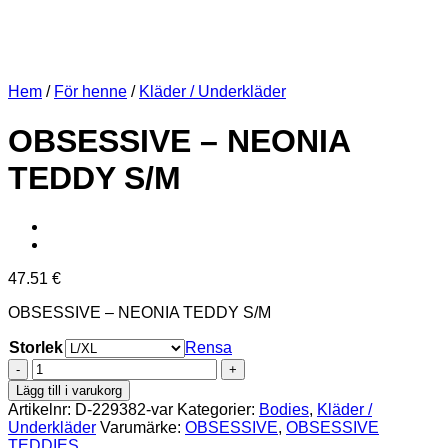
Hem
/
För henne
/
Kläder / Underkläder
OBSESSIVE – NEONIA
TEDDY S/M
47.51
€
OBSESSIVE – NEONIA TEDDY S/M
Storlek
Rensa
OBSESSIVE
-
Lägg till i varukorg
NEONIA
Artikelnr:
D-229382-var
Kategorier:
Bodies
,
Kläder /
TEDDY
Underkläder
Varumärke:
OBSESSIVE
,
OBSESSIVE
S/M
TEDDIES