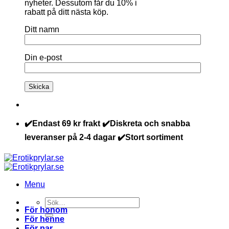
nyheter. Dessutom får du 10% i
rabatt på ditt nästa köp.
Ditt namn
Din e-post
✔️Endast 69 kr frakt ✔️Diskreta och snabba
leveranser på 2-4 dagar ✔️Stort sortiment
Menu
Sök
För honom
efter:
För henne
För par