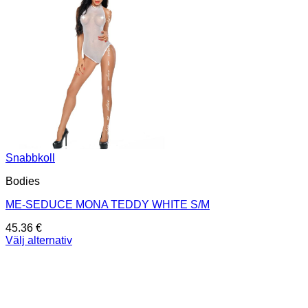
Snabbkoll
Bodies
ME-SEDUCE MONA TEDDY WHITE S/M
45.36
€
Välj alternativ
Den
här
produkten
har
flera