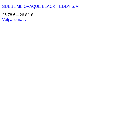
SUBBLIME OPAQUE BLACK TEDDY S/M
Prisintervall:
25.78
€
–
26.81
€
25.78 €
Välj alternativ
Den
till
här
26.81 €
produkten
har
flera
varianter.
De
olika
alternativen
kan
väljas
på
produktsidan