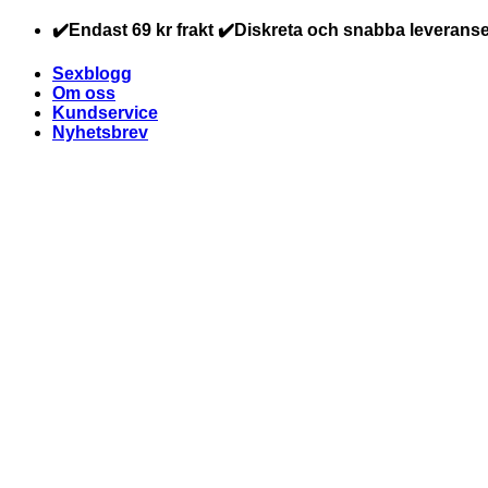
Skip
✔️Endast 69 kr frakt ✔️Diskreta och snabba leveranse
to
content
Sexblogg
Om oss
Kundservice
Nyhetsbrev