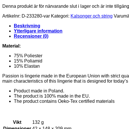
Denna produkt är för närvarande slut i lager och är inte tillgäng
Artikelnr:
D-233280-var
Kategori:
Kalsonger och string
Varumä
Beskrivning
Ytterligare information
Recensioner (0)
Material:
75% Poliester
15% Poliamid
10% Elastan
Passion is lingerie made in the European Union with strict qua
main characteristics of this lingerie that is designed for today
Product made in Poland.
The product is 100% made in the EU.
The product contains Oeko-Tex certified materials
Vikt
132 g
Dimensioner
42 × 148 × 209 mm