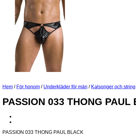
Hem
/
För honom
/
Underkläder för män
/
Kalsonger och string
PASSION 033 THONG PAUL
PASSION 033 THONG PAUL BLACK