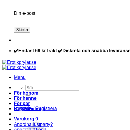
Din e-post
✔️Endast 69 kr frakt ✔️Diskreta och snabba leveranse
Menu
Sök
efter:
För honom
För henne
För par
Logga in / Registrera
BDSM/Fetisch
Varukorg
0
Anordna lustparty?
Ångrat ditt köp?