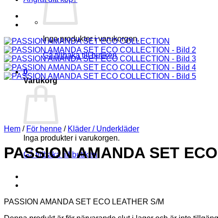
Inga produkter i varukorgen.
Gå tillbaka till butiken
0
Varukorg
Hem
/
För henne
/
Kläder / Underkläder
Inga produkter i varukorgen.
PASSION AMANDA SET ECO
Gå tillbaka till butiken
PASSION AMANDA SET ECO LEATHER S/M