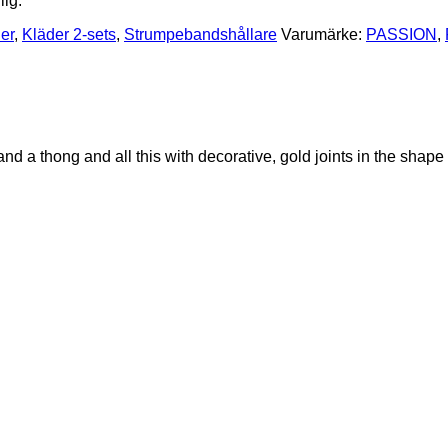
lig.
er
,
Kläder 2-sets
,
Strumpebandshållare
Varumärke:
PASSION
,
nd a thong and all this with decorative, gold joints in the shape o