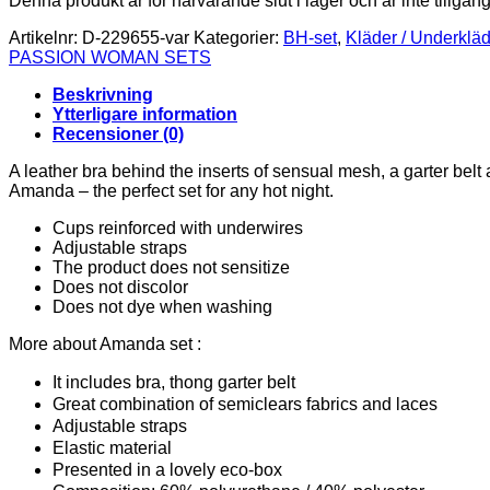
Denna produkt är för närvarande slut i lager och är inte tillgäng
Artikelnr:
D-229655-var
Kategorier:
BH-set
,
Kläder / Underkläd
PASSION WOMAN SETS
Beskrivning
Ytterligare information
Recensioner (0)
A leather bra behind the inserts of sensual mesh, a garter belt a
Amanda – the perfect set for any hot night.
Cups reinforced with underwires
Adjustable straps
The product does not sensitize
Does not discolor
Does not dye when washing
More about Amanda set :
It includes bra, thong garter belt
Great combination of semiclears fabrics and laces
Adjustable straps
Elastic material
Presented in a lovely eco-box