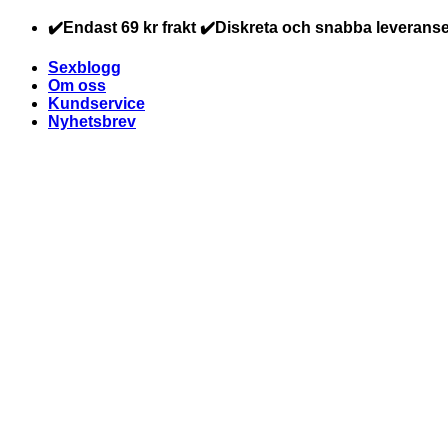
Skip
✔️Endast 69 kr frakt ✔️Diskreta och snabba leveranse
to
content
Sexblogg
Om oss
Kundservice
Nyhetsbrev