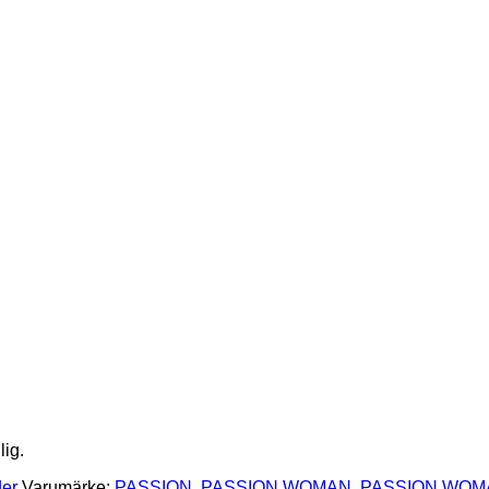
lig.
der
Varumärke:
PASSION
,
PASSION WOMAN
,
PASSION WOM