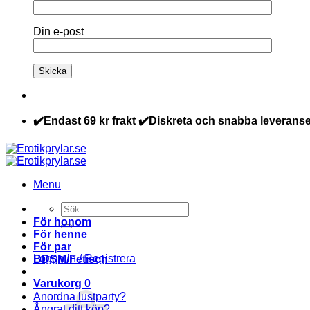
Din e-post
✔️Endast 69 kr frakt ✔️Diskreta och snabba leveranse
Menu
Sök
efter:
För honom
För henne
För par
Logga in / Registrera
BDSM/Fetisch
Varukorg
0
Anordna lustparty?
Ångrat ditt köp?