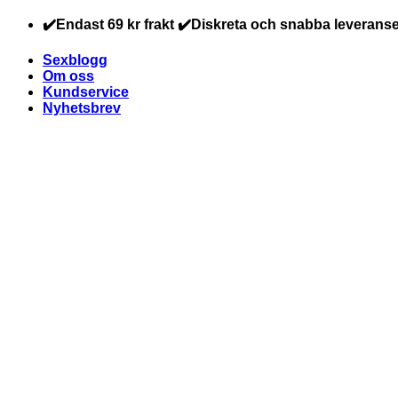
Skip
✔️Endast 69 kr frakt ✔️Diskreta och snabba leveranse
to
content
Sexblogg
Om oss
Kundservice
Nyhetsbrev