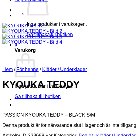
Inga produkter i varukorgen.
Gå tillbaka till butiken
0
Varukorg
Hem
/
För henne
/
Kläder / Underkläder
KYOUKA TEDDY
Inga produkter i varukorgen.
Gå tillbaka till butiken
PASSION KYOUKA TEDDY – BLACK S/M
Denna produkt är för närvarande slut i lager och är inte tillgäng
Artikelnr:
D-228688-var
Kategorier:
Bodies
,
Kläder / Underklä