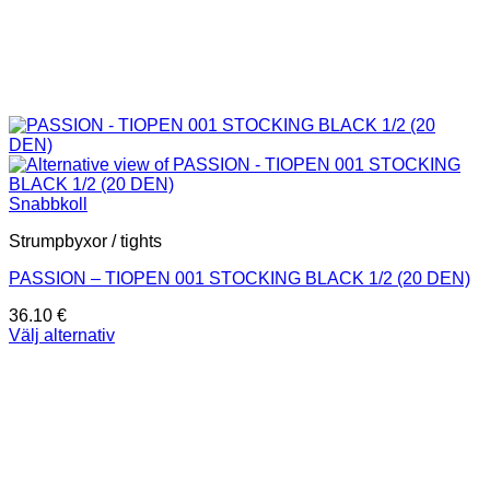
Snabbkoll
Strumpbyxor / tights
PASSION – TIOPEN 001 STOCKING BLACK 1/2 (20 DEN)
36.10
€
Välj alternativ
Den
här
produkten
har
flera
varianter.
De