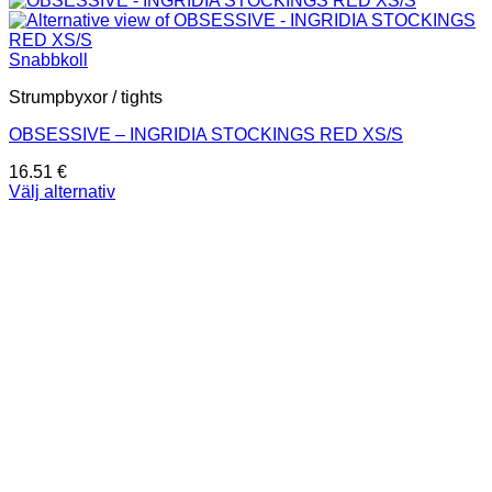
Snabbkoll
Strumpbyxor / tights
OBSESSIVE – INGRIDIA STOCKINGS RED XS/S
16.51
€
Välj alternativ
Den
här
produkten
har
flera
varianter.
De
olika
alternativen
kan
väljas
på
produktsidan