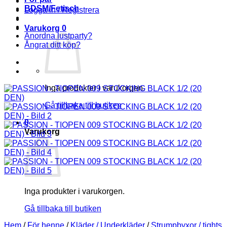
BDSM/Fetisch
Logga in / Registrera
Varukorg
0
Anordna lustparty?
Ångrat ditt köp?
Inga produkter i varukorgen.
Gå tillbaka till butiken
0
Varukorg
Inga produkter i varukorgen.
Gå tillbaka till butiken
Hem
/
För henne
/
Kläder / Underkläder
/
Strumpbyxor / tights