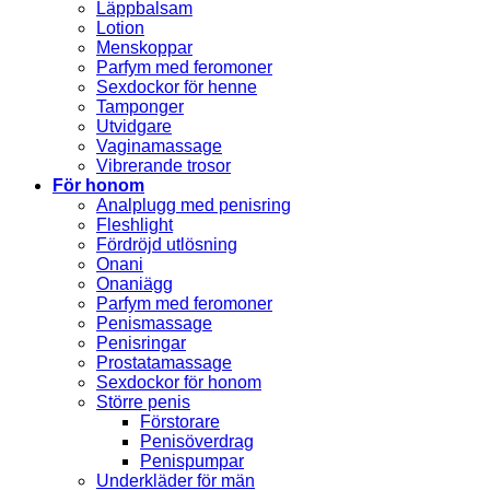
Läppbalsam
Lotion
Menskoppar
Parfym med feromoner
Sexdockor för henne
Tamponger
Utvidgare
Vaginamassage
Vibrerande trosor
För honom
Analplugg med penisring
Fleshlight
Fördröjd utlösning
Onani
Onaniägg
Parfym med feromoner
Penismassage
Penisringar
Prostatamassage
Sexdockor för honom
Större penis
Förstorare
Penisöverdrag
Penispumpar
Underkläder för män