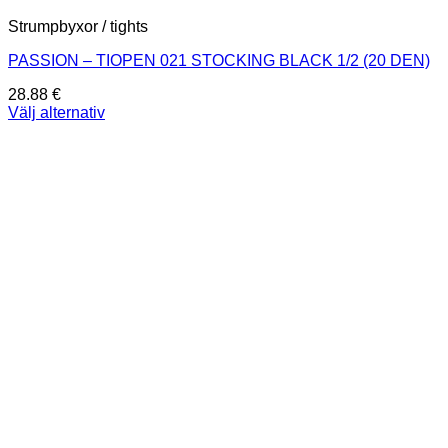
Strumpbyxor / tights
PASSION – TIOPEN 021 STOCKING BLACK 1/2 (20 DEN)
28.88
€
Välj alternativ
Den
här
produkten
har
flera
varianter.
De
olika
alternativen
kan
väljas
på
produktsidan