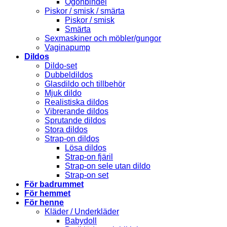
Ögonbindel
Piskor / smisk / smärta
Piskor / smisk
Smärta
Sexmaskiner och möbler/gungor
Vaginapump
Dildos
Dildo-set
Dubbeldildos
Glasdildo och tillbehör
Mjuk dildo
Realistiska dildos
Vibrerande dildos
Sprutande dildos
Stora dildos
Strap-on dildos
Lösa dildos
Strap-on fjäril
Strap-on sele utan dildo
Strap-on set
För badrummet
För hemmet
För henne
Kläder / Underkläder
Babydoll