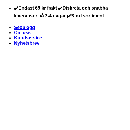
Skip
✔️Endast 69 kr frakt ✔️Diskreta och snabba
to
leveranser på 2-4 dagar ✔️Stort sortiment
content
Sexblogg
Om oss
Kundservice
Nyhetsbrev