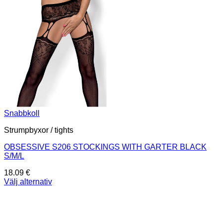
Snabbkoll
Strumpbyxor / tights
OBSESSIVE S206 STOCKINGS WITH GARTER BLACK
S/M/L
18.09
€
Välj alternativ
Den
här
produkten
har