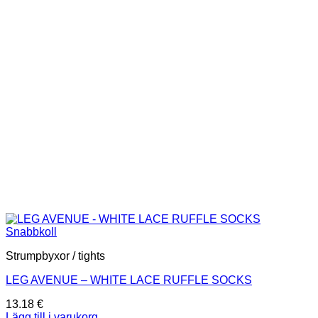
olika
alternativen
kan
väljas
på
produktsidan
Snabbkoll
Strumpbyxor / tights
LEG AVENUE – WHITE LACE RUFFLE SOCKS
13.18
€
Lägg till i varukorg