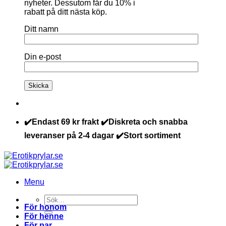
nyheter. Dessutom får du 10% i
rabatt på ditt nästa köp.
Ditt namn
Din e-post
✔️Endast 69 kr frakt ✔️Diskreta och snabba
leveranser på 2-4 dagar ✔️Stort sortiment
Menu
Sök
För honom
efter:
För henne
För par