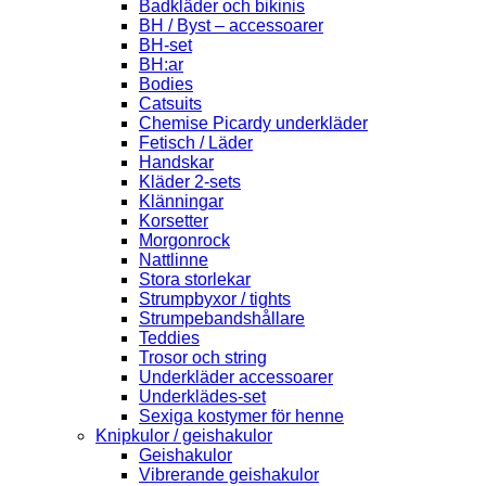
Badkläder och bikinis
BH / Byst – accessoarer
BH-set
BH:ar
Bodies
Catsuits
Chemise Picardy underkläder
Fetisch / Läder
Handskar
Kläder 2-sets
Klänningar
Korsetter
Morgonrock
Nattlinne
Stora storlekar
Strumpbyxor / tights
Strumpebandshållare
Teddies
Trosor och string
Underkläder accessoarer
Underklädes-set
Sexiga kostymer för henne
Knipkulor / geishakulor
Geishakulor
Vibrerande geishakulor