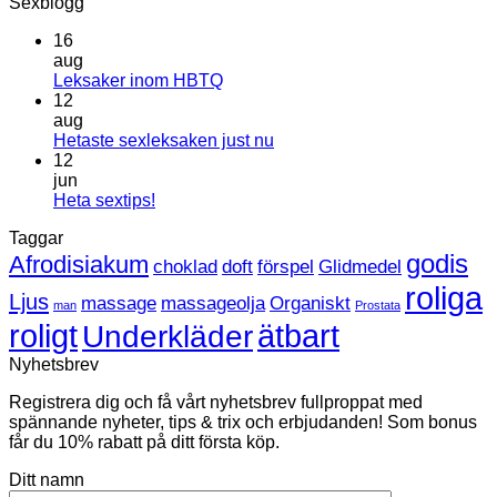
Sexblogg
16
aug
Inga
Leksaker inom HBTQ
kommentarer
12
till
aug
Leksaker
Inga
Hetaste sexleksaken just nu
inom
kommentarer
12
HBTQ
till
jun
Hetaste
Inga
Heta sextips!
sexleksaken
kommentarer
Taggar
till
just
Heta
nu
godis
Afrodisiakum
choklad
doft
förspel
Glidmedel
sextips!
roliga
Ljus
massage
massageolja
Organiskt
man
Prostata
roligt
ätbart
Underkläder
Nyhetsbrev
Registrera dig och få vårt nyhetsbrev fullproppat med
spännande nyheter, tips & trix och erbjudanden! Som bonus
får du 10% rabatt på ditt första köp.
Ditt namn