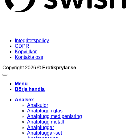
Integritetspolicy
GDPR
Köpvillkor
Kontakta oss
Copyright 2026 ©
Erotikprylar.se
Menu
Börja handla
Analsex
Analkulor
Analplugg i glas
Analplugg med penisring
Analplugg metall
Analpluggar
Analpluggar-set