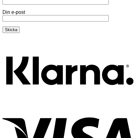
Din e-post
K
V