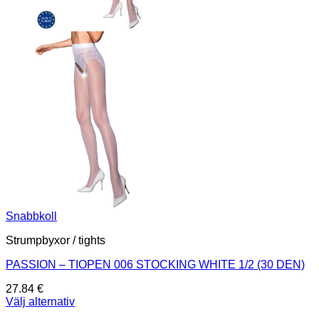
Snabbkoll
Strumpbyxor / tights
PASSION – TIOPEN 006 STOCKING WHITE 1/2 (30 DEN)
27.84
€
Välj alternativ
Den