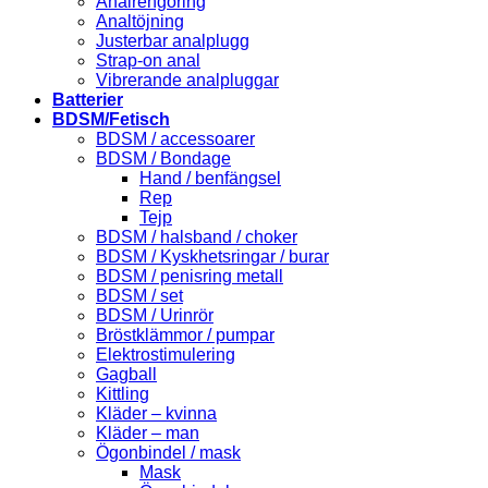
Analrengöring
Analtöjning
Justerbar analplugg
Strap-on anal
Vibrerande analpluggar
Batterier
BDSM/Fetisch
BDSM / accessoarer
BDSM / Bondage
Hand / benfängsel
Rep
Tejp
BDSM / halsband / choker
BDSM / Kyskhetsringar / burar
BDSM / penisring metall
BDSM / set
BDSM / Urinrör
Bröstklämmor / pumpar
Elektrostimulering
Gagball
Kittling
Kläder – kvinna
Kläder – man
Ögonbindel / mask
Mask