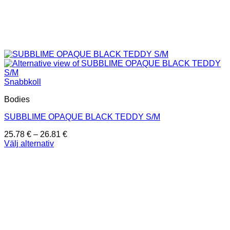
Snabbkoll
Bodies
SUBBLIME OPAQUE BLACK TEDDY S/M
Prisintervall:
25.78
€
–
26.81
€
25.78 €
Välj alternativ
Den
till
här
26.81 €
produkten
har
flera
varianter.
De
olika
alternativen