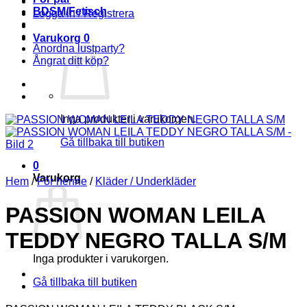
BDSM/Fetisch
Logga in / Registrera
Varukorg
0
Anordna lustparty?
Ångrat ditt köp?
Inga produkter i varukorgen.
Gå tillbaka till butiken
0
Varukorg
Hem
/
För henne
/
Kläder / Underkläder
PASSION WOMAN LEILA
TEDDY NEGRO TALLA S/M
Inga produkter i varukorgen.
Gå tillbaka till butiken