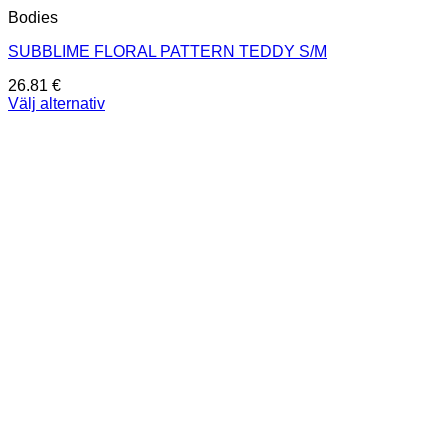
Bodies
SUBBLIME FLORAL PATTERN TEDDY S/M
26.81
€
Välj alternativ
Den
här
produkten
har
flera
varianter.
De
olika
alternativen
kan
väljas
på
produktsidan