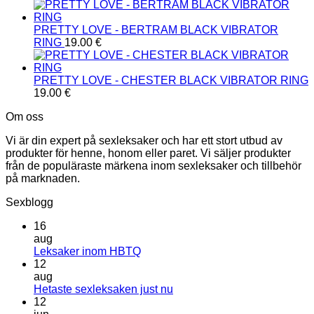
PRETTY LOVE - BERTRAM BLACK VIBRATOR
RING
19.00
€
PRETTY LOVE - CHESTER BLACK VIBRATOR RING
19.00
€
Om oss
Vi är din expert på sexleksaker och har ett stort utbud av
produkter för henne, honom eller paret. Vi säljer produkter
från de populäraste märkena inom sexleksaker och tillbehör
på marknaden.
Sexblogg
16
aug
Inga
Leksaker inom HBTQ
kommentarer
12
till
aug
Leksaker
Inga
Hetaste sexleksaken just nu
inom
kommentarer
12
HBTQ
till