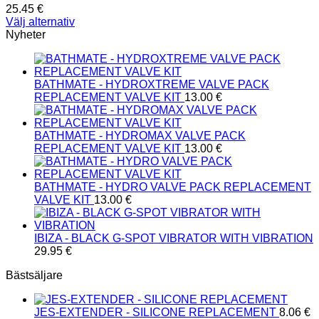
25.45
€
Välj alternativ
Den
Nyheter
här
produkten
har
BATHMATE - HYDROXTREME VALVE PACK
flera
REPLACEMENT VALVE KIT
13.00
€
varianter.
De
olika
BATHMATE - HYDROMAX VALVE PACK
alternativen
REPLACEMENT VALVE KIT
13.00
€
kan
väljas
på
BATHMATE - HYDRO VALVE PACK REPLACEMENT
produktsidan
VALVE KIT
13.00
€
IBIZA - BLACK G-SPOT VIBRATOR WITH VIBRATION
29.95
€
Bästsäljare
JES-EXTENDER - SILICONE REPLACEMENT
8.06
€