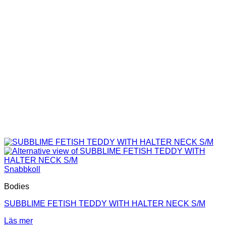
kan
väljas
på
produktsidan
Snabbkoll
Bodies
SUBBLIME FETISH TEDDY WITH HALTER NECK S/M
Läs mer