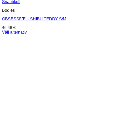
Snabbkoll
Bodies
OBSESSIVE – SHIBU TEDDY S/M
46.48
€
Välj alternativ
Den
här
produkten
har
flera
varianter.
De
olika
alternativen
kan
väljas
på
produktsidan