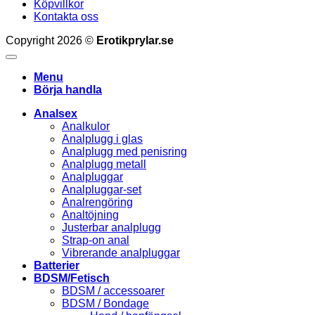
Köpvillkor
Kontakta oss
Copyright 2026 ©
Erotikprylar.se
Menu
Börja handla
Analsex
Analkulor
Analplugg i glas
Analplugg med penisring
Analplugg metall
Analpluggar
Analpluggar-set
Analrengöring
Analtöjning
Justerbar analplugg
Strap-on anal
Vibrerande analpluggar
Batterier
BDSM/Fetisch
BDSM / accessoarer
BDSM / Bondage