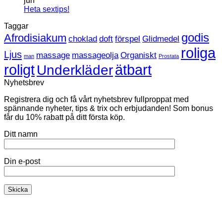
jun
Hetaste
Inga
Heta sextips!
sexleksaken
kommentarer
Taggar
till
just
Heta
nu
godis
Afrodisiakum
choklad
doft
förspel
Glidmedel
sextips!
roliga
Ljus
massage
massageolja
Organiskt
man
Prostata
roligt
ätbart
Underkläder
Nyhetsbrev
Registrera dig och få vårt nyhetsbrev fullproppat med
spännande nyheter, tips & trix och erbjudanden! Som bonus
får du 10% rabatt på ditt första köp.
Ditt namn
Din e-post
K