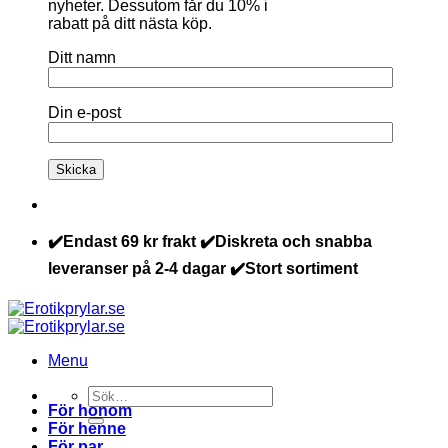
nyheter. Dessutom får du 10% i
rabatt på ditt nästa köp.
Ditt namn
Din e-post
✔️Endast 69 kr frakt ✔️Diskreta och snabba
leveranser på 2-4 dagar ✔️Stort sortiment
Menu
Sök
För honom
efter:
För henne
För par