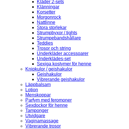
Kläder 2-sets
Klänningar
Korsetter
Morgonrock
Nattlinne
Stora storlekar
Strumpbyxor / tights
Strumpebandshållare
Teddies
Trosor och string
Underkläder accessoarer
Underklädes-set
Sexiga kostymer för henne
Knipkulor / geishakulor
Geishakulor
Vibrerande geishakulor
Läppbalsam
Lotion
Menskoppar
Parfym med feromoner
Sexdockor för henne
Tamponger
Utvidgare
Vaginamassage
Vibrerande trosor