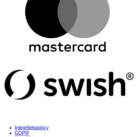
S
(
Integritetspolicy
GDPR