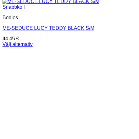
Snabbkoll
Bodies
ME-SEDUCE LUCY TEDDY BLACK S/M
44.45
€
Välj alternativ
Den
här
produkten
har
flera
varianter.
De
olika
alternativen
kan
väljas
på
produktsidan