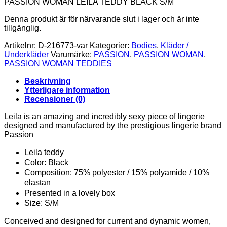
PASSION WOMAN LEILA TEDDY BLACK S/M
Denna produkt är för närvarande slut i lager och är inte
tillgänglig.
Artikelnr:
D-216773-var
Kategorier:
Bodies
,
Kläder /
Underkläder
Varumärke:
PASSION
,
PASSION WOMAN
,
PASSION WOMAN TEDDIES
Beskrivning
Ytterligare information
Recensioner (0)
Leila is an amazing and incredibly sexy piece of lingerie
designed and manufactured by the prestigious lingerie brand
Passion
Leila teddy
Color: Black
Composition: 75% polyester / 15% polyamide / 10%
elastan
Presented in a lovely box
Size: S/M
Conceived and designed for current and dynamic women,