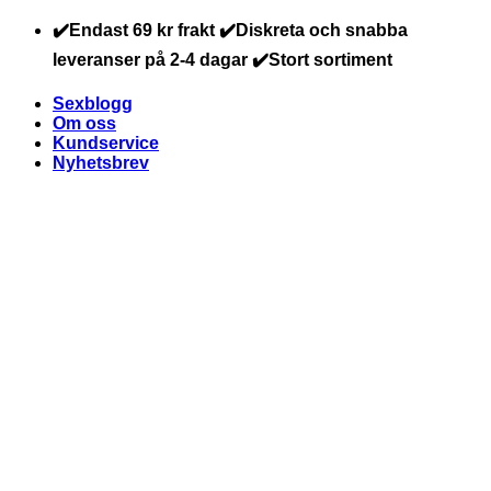
Skip
✔️Endast 69 kr frakt ✔️Diskreta och snabba
to
leveranser på 2-4 dagar ✔️Stort sortiment
content
Sexblogg
Om oss
Kundservice
Nyhetsbrev