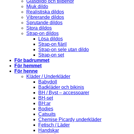
Glasdildo och tillbehör
Mjuk dildo
Realistiska dildos
Vibrerande dildos
Sprutande dildos
Stora dildos
Strap-on dildos
Lösa dildos
Strap-on fjäril
Strap-on sele utan dildo
Strap-on set
För badrummet
För hemmet
För henne
Kläder / Underkläder
Babydoll
Badkläder och bikinis
BH / Byst – accessoarer
BH-set
BH:ar
Bodies
Catsuits
Chemise Picardy underkläder
Fetisch / Läder
Handskar