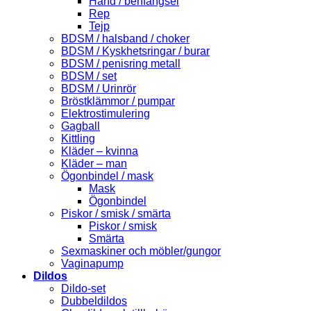
Hand / benfängsel
Rep
Tejp
BDSM / halsband / choker
BDSM / Kyskhetsringar / burar
BDSM / penisring metall
BDSM / set
BDSM / Urinrör
Bröstklämmor / pumpar
Elektrostimulering
Gagball
Kittling
Kläder – kvinna
Kläder – man
Ögonbindel / mask
Mask
Ögonbindel
Piskor / smisk / smärta
Piskor / smisk
Smärta
Sexmaskiner och möbler/gungor
Vaginapump
Dildos
Dildo-set
Dubbeldildos