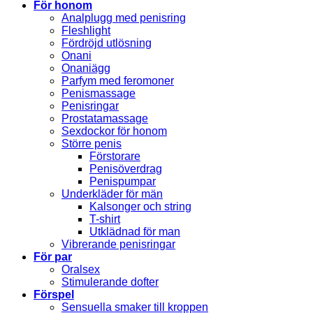
För honom
Analplugg med penisring
Fleshlight
Fördröjd utlösning
Onani
Onaniägg
Parfym med feromoner
Penismassage
Penisringar
Prostatamassage
Sexdockor för honom
Större penis
Förstorare
Penisöverdrag
Penispumpar
Underkläder för män
Kalsonger och string
T-shirt
Utklädnad för man
Vibrerande penisringar
För par
Oralsex
Stimulerande dofter
Förspel
Sensuella smaker till kroppen