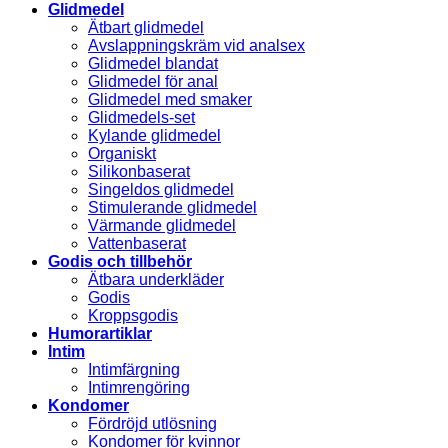
Glidmedel
Ätbart glidmedel
Avslappningskräm vid analsex
Glidmedel blandat
Glidmedel för anal
Glidmedel med smaker
Glidmedels-set
Kylande glidmedel
Organiskt
Silikonbaserat
Singeldos glidmedel
Stimulerande glidmedel
Värmande glidmedel
Vattenbaserat
Godis och tillbehör
Ätbara underkläder
Godis
Kroppsgodis
Humorartiklar
Intim
Intimfärgning
Intimrengöring
Kondomer
Fördröjd utlösning
Kondomer för kvinnor