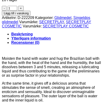
SECRETPLAY
-
Lägg till i varukorg
SET
Artikelnr:
D-222209
Kategorier:
Glidmedel
,
Singeldos
6
glidmedel
Varumärke:
SECRETPLAY
,
SECRETPLAY
BRAZILIANS
COSMETIC
Varumärke:
SECRETPLAY COSMETIC
BALLS
MINT
Beskrivning
mängd
Ytterligare information
Recensioner (0)
Moisten the hand with water and hug the Brazilian ball with
the hand, with the heat of the hand and the humidity, the ball
dissolves between 3 and 5 minutes, releasing a lubricating
liquid and thus contributing to the game of the preliminaries
or as surprise factor in your relationships.
At the same time, it gives off a delicious aroma that
stimulates the sense of smell, creating an atmosphere of
eroticism and sensuality. Ideal to discover unimaginable
sensations of pleasure. The outer layer of the ball is water
and the inner liquid is oil.