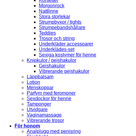
Korsetter
Morgonrock
Nattlinne
Stora storlekar
Strumpbyxor / tights
Strumpebandshållare
Teddies
Trosor och string
Underkläder accessoarer
Underklädes-set
Sexiga kostymer för henne
Knipkulor / geishakulor
Geishakulor
Vibrerande geishakulor
Läppbalsam
Lotion
Menskoppar
Parfym med feromoner
Sexdockor för henne
Tamponger
Utvidgare
Vaginamassage
Vibrerande trosor
För honom
Analplugg med penisring