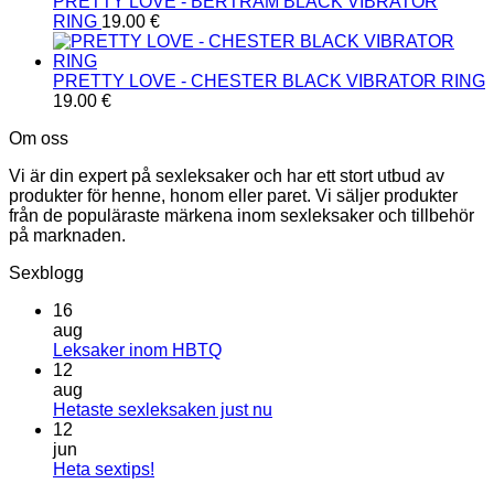
PRETTY LOVE - BERTRAM BLACK VIBRATOR
RING
19.00
€
PRETTY LOVE - CHESTER BLACK VIBRATOR RING
19.00
€
Om oss
Vi är din expert på sexleksaker och har ett stort utbud av
produkter för henne, honom eller paret. Vi säljer produkter
från de populäraste märkena inom sexleksaker och tillbehör
på marknaden.
Sexblogg
16
aug
Inga
Leksaker inom HBTQ
kommentarer
12
till
aug
Leksaker
Inga
Hetaste sexleksaken just nu
inom
kommentarer
12
HBTQ
till
jun
Hetaste
Inga
Heta sextips!
sexleksaken
kommentarer