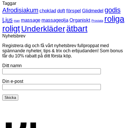
Taggar
till
just
Heta
nu
godis
Afrodisiakum
choklad
doft
förspel
Glidmedel
sextips!
roliga
Ljus
massage
massageolja
Organiskt
man
Prostata
roligt
ätbart
Underkläder
Nyhetsbrev
Registrera dig och få vårt nyhetsbrev fullproppat med
spännande nyheter, tips & trix och erbjudanden! Som bonus
får du 10% rabatt på ditt första köp.
Ditt namn
Din e-post
K