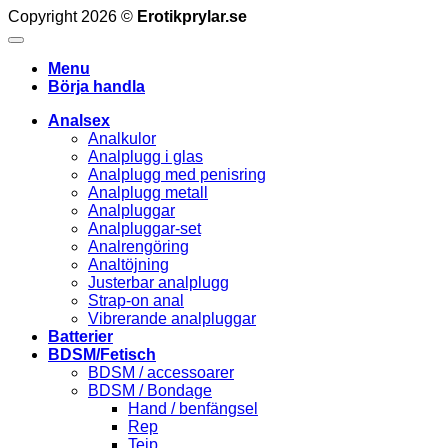
Copyright 2026 ©
Erotikprylar.se
Menu
Börja handla
Analsex
Analkulor
Analplugg i glas
Analplugg med penisring
Analplugg metall
Analpluggar
Analpluggar-set
Analrengöring
Analtöjning
Justerbar analplugg
Strap-on anal
Vibrerande analpluggar
Batterier
BDSM/Fetisch
BDSM / accessoarer
BDSM / Bondage
Hand / benfängsel
Rep
Tejp