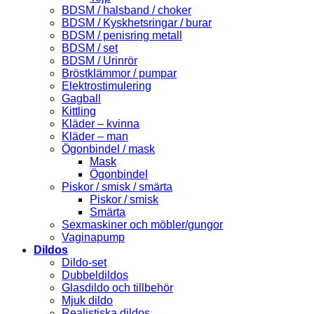
BDSM / halsband / choker
BDSM / Kyskhetsringar / burar
BDSM / penisring metall
BDSM / set
BDSM / Urinrör
Bröstklämmor / pumpar
Elektrostimulering
Gagball
Kittling
Kläder – kvinna
Kläder – man
Ögonbindel / mask
Mask
Ögonbindel
Piskor / smisk / smärta
Piskor / smisk
Smärta
Sexmaskiner och möbler/gungor
Vaginapump
Dildos
Dildo-set
Dubbeldildos
Glasdildo och tillbehör
Mjuk dildo
Realistiska dildos