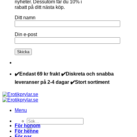
nyheter. Dessutom får du 10% i
rabatt på ditt nästa köp.
Ditt namn
Din e-post
✔️Endast 69 kr frakt ✔️Diskreta och snabba
leveranser på 2-4 dagar ✔️Stort sortiment
Menu
Sök
För honom
efter:
För henne
För par