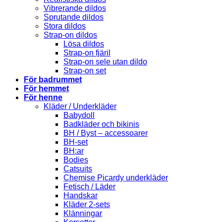
Vibrerande dildos
Sprutande dildos
Stora dildos
Strap-on dildos
Lösa dildos
Strap-on fjäril
Strap-on sele utan dildo
Strap-on set
För badrummet
För hemmet
För henne
Kläder / Underkläder
Babydoll
Badkläder och bikinis
BH / Byst – accessoarer
BH-set
BH:ar
Bodies
Catsuits
Chemise Picardy underkläder
Fetisch / Läder
Handskar
Kläder 2-sets
Klänningar