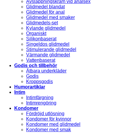
Avslappningskräm vid analsex
Glidmedel blandat
Glidmedel för anal
Glidmedel med smaker
Glidmedels-set
Kylande glidmedel
Organiskt
Silikonbaserat
Singeldos glidmedel
Stimulerande glidmedel
Värmande glidmedel
Vattenbaserat
Godis och tillbehör
Ätbara underkläder
Godis
Kroppsgodis
Humorartiklar
Intim
Intimfärgning
Intimrengöring
Kondomer
Fördröjd utlösning
Kondomer för kvinnor
Kondomer med glidmedel
Kondomer med smak