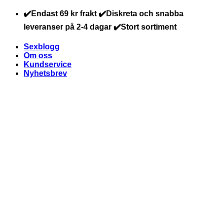
Skip
✔️Endast 69 kr frakt ✔️Diskreta och snabba
to
leveranser på 2-4 dagar ✔️Stort sortiment
content
Sexblogg
Om oss
Kundservice
Nyhetsbrev