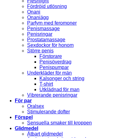
Fleshlight
Fördröjd utlösning
Onani
Onaniägg
Parfym med feromoner
Penismassage
Penisringar
Prostatamassage
Sexdockor för honom
Större penis
Förstorare
Penisöverdrag
Penispumpar
Underkläder för män
Kalsonger och string
T-shirt
Utklädnad för man
Vibrerande penisringar
För par
Oralsex
Stimulerande dofter
Förspel
Sensuella smaker till kroppen
Glidmedel
Ätbart glidmedel