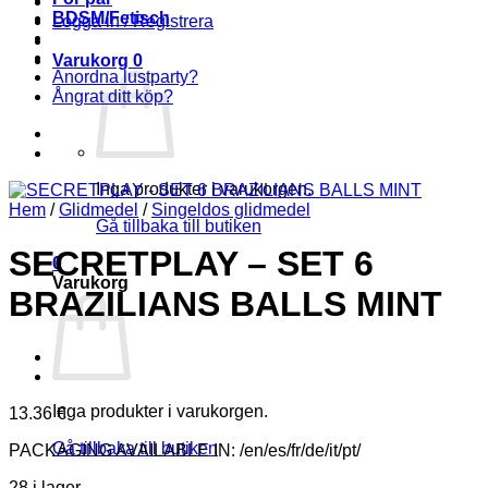
BDSM/Fetisch
Logga in / Registrera
Varukorg
0
Anordna lustparty?
Ångrat ditt köp?
Inga produkter i varukorgen.
Hem
/
Glidmedel
/
Singeldos glidmedel
Gå tillbaka till butiken
SECRETPLAY – SET 6
0
Varukorg
BRAZILIANS BALLS MINT
Inga produkter i varukorgen.
13.36
€
Gå tillbaka till butiken
PACKAGING AVAILABLE IN: /en/es/fr/de/it/pt/
28 i lager