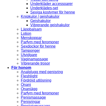
Underkläder accessoarer
Underklädes-set
Sexiga kostymer för henne
Knipkulor / geishakulor
Geishakulor
Vibrerande geishakulor
Läppbalsam
Lotion
Menskoppar
Parfym med feromoner
Sexdockor för henne
Tamponger
Utvidgare
Vaginamassage
Vibrerande trosor
För honom
Analplugg med penisring
Fleshlight
Fördröjd utlösning
Onani
Onaniägg
Parfym med feromoner
Penismassage
Penisringar
Prostatamassage