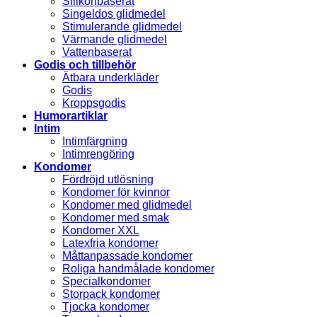
Silikonbaserat
Singeldos glidmedel
Stimulerande glidmedel
Värmande glidmedel
Vattenbaserat
Godis och tillbehör
Ätbara underkläder
Godis
Kroppsgodis
Humorartiklar
Intim
Intimfärgning
Intimrengöring
Kondomer
Fördröjd utlösning
Kondomer för kvinnor
Kondomer med glidmedel
Kondomer med smak
Kondomer XXL
Latexfria kondomer
Måttanpassade kondomer
Roliga handmålade kondomer
Specialkondomer
Storpack kondomer
Tjocka kondomer