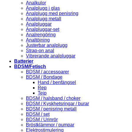
Analkulor
Analplugg i glas
Analplugg med penisring
Analplugg metall
Analpluggar
Analpluggar-set
Analrengöring
Analtöjning
Justerbar analplugg
Strap-on anal
Vibrerande analpluggar
Batterier
BDSM/Fetisch
BDSM / accessoarer
BDSM / Bondage
Hand / benfängsel
Rep
Tejp
BDSM / halsband / choker
BDSM / Kyskhetsringar / burar
BDSM / penisring metall
BDSM / set
BDSM / Urinrör
Bröstklämmor / pumpar
Elektrostimulering