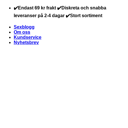
Skip
✔️Endast 69 kr frakt ✔️Diskreta och snabba
to
leveranser på 2-4 dagar ✔️Stort sortiment
content
Sexblogg
Om oss
Kundservice
Nyhetsbrev