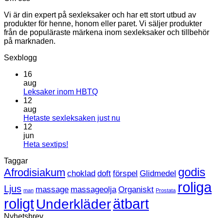
Vi är din expert på sexleksaker och har ett stort utbud av
produkter för henne, honom eller paret. Vi säljer produkter
från de populäraste märkena inom sexleksaker och tillbehör
på marknaden.
Sexblogg
16
aug
Inga
Leksaker inom HBTQ
kommentarer
12
till
aug
Leksaker
Inga
Hetaste sexleksaken just nu
inom
kommentarer
12
HBTQ
till
jun
Hetaste
Inga
Heta sextips!
sexleksaken
kommentarer
Taggar
till
just
Heta
nu
godis
Afrodisiakum
choklad
doft
förspel
Glidmedel
sextips!
roliga
Ljus
massage
massageolja
Organiskt
man
Prostata
roligt
ätbart
Underkläder
Nyhetsbrev