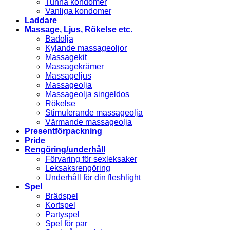
Tunna kondomer
Vanliga kondomer
Laddare
Massage, Ljus, Rökelse etc.
Badolja
Kylande massageoljor
Massagekit
Massagekrämer
Massageljus
Massageolja
Massageolja singeldos
Rökelse
Stimulerande massageolja
Värmande massageolja
Presentförpackning
Pride
Rengöring/underhåll
Förvaring för sexleksaker
Leksaksrengöring
Underhåll för din fleshlight
Spel
Brädspel
Kortspel
Partyspel
Spel för par