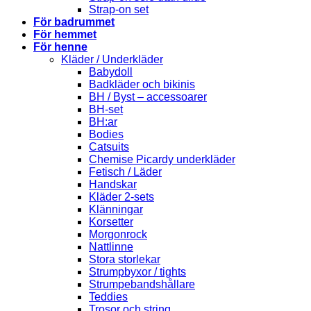
Strap-on set
För badrummet
För hemmet
För henne
Kläder / Underkläder
Babydoll
Badkläder och bikinis
BH / Byst – accessoarer
BH-set
BH:ar
Bodies
Catsuits
Chemise Picardy underkläder
Fetisch / Läder
Handskar
Kläder 2-sets
Klänningar
Korsetter
Morgonrock
Nattlinne
Stora storlekar
Strumpbyxor / tights
Strumpebandshållare
Teddies
Trosor och string