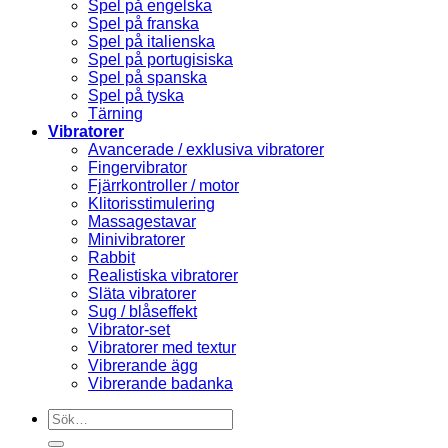
Spel på engelska
Spel på franska
Spel på italienska
Spel på portugisiska
Spel på spanska
Spel på tyska
Tärning
Vibratorer
Avancerade / exklusiva vibratorer
Fingervibrator
Fjärrkontroller / motor
Klitorisstimulering
Massagestavar
Minivibratorer
Rabbit
Realistiska vibratorer
Släta vibratorer
Sug / blåseffekt
Vibrator-set
Vibratorer med textur
Vibrerande ägg
Vibrerande badanka
Sök
efter: