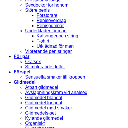
Sexdockor för honom
Större penis
Förstorare
Penisöverdrag
Penispumpar
Underkläder för män
Kalsonger och string
T-shirt
Utklädnad för man
Vibrerande penisringar
För par
Oralsex
Stimulerande dofter
Förspel
Sensuella smaker till kroppen
Glidmedel
Ätbart glidmedel
Avslappningskräm vid analsex
Glidmedel blandat
Glidmedel för anal
Glidmedel med smaker
Glidmedels-set
Kylande glidmedel
Organiskt