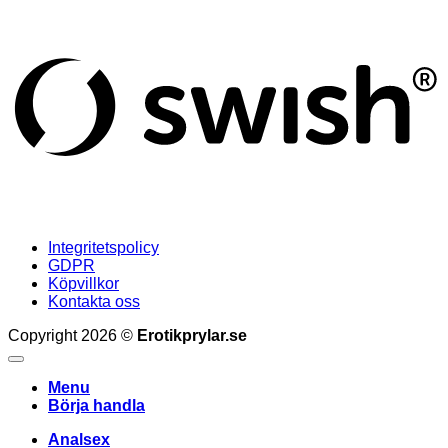
S
(
Integritetspolicy
GDPR
Köpvillkor
Kontakta oss
Copyright 2026 ©
Erotikprylar.se
Menu
Börja handla
Analsex