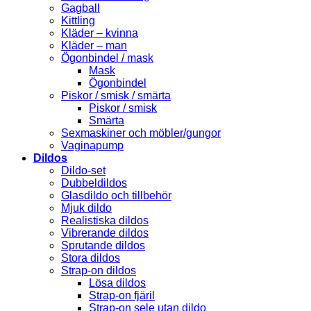
Gagball
Kittling
Kläder – kvinna
Kläder – man
Ögonbindel / mask
Mask
Ögonbindel
Piskor / smisk / smärta
Piskor / smisk
Smärta
Sexmaskiner och möbler/gungor
Vaginapump
Dildos
Dildo-set
Dubbeldildos
Glasdildo och tillbehör
Mjuk dildo
Realistiska dildos
Vibrerande dildos
Sprutande dildos
Stora dildos
Strap-on dildos
Lösa dildos
Strap-on fjäril
Strap-on sele utan dildo