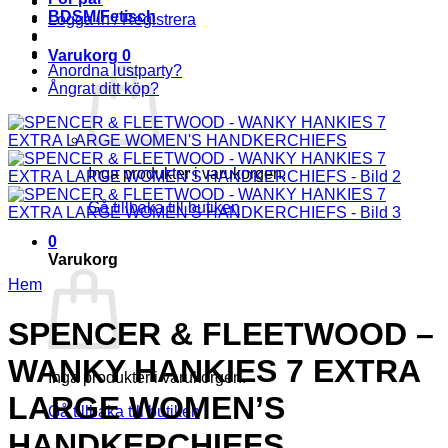
BDSM/Fetisch
Logga in / Registrera
Varukorg
0
Anordna lustparty?
Ångrat ditt köp?
Inga produkter i varukorgen.
Gå tillbaka till butiken
0
Varukorg
Hem
SPENCER & FLEETWOOD –
WANKY HANKIES 7 EXTRA
Inga produkter i varukorgen.
LARGE WOMEN’S
Gå tillbaka till butiken
HANDKERCHIEFS