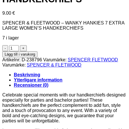
9.00
€
SPENCER & FLEETWOOD – WANKY HANKIES 7 EXTRA
LARGE WOMEN’S HANDKERCHIEFS
7 i lager
SPENCER
&
Lägg till i varukorg
FLEETWOOD
Artikelnr:
D-238796
Varumärke:
SPENCER FLETWOOD
-
Varumärke:
SPENCER & FLETWOOD
WANKY
HANKIES
Beskrivning
7
Ytterligare information
EXTRA
Recensioner (0)
LARGE
WOMEN'S
Celebrate special moments with our handkerchiefs designed
HANDKERCHIEFS
especially for parties and bachelor parties! These
mängd
handkerchiefs are the perfect complement to add fun, style
and a touch of provocation to any event. With a variety of
bold and eye-catching designs, we guarantee that your
parties will be unforgettable.