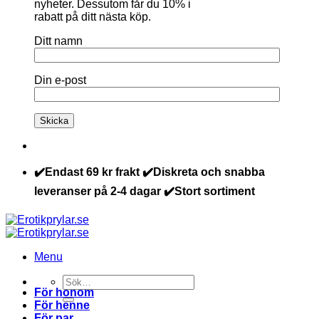
nyheter. Dessutom får du 10% i
rabatt på ditt nästa köp.
Ditt namn
Din e-post
✔️Endast 69 kr frakt ✔️Diskreta och snabba
leveranser på 2-4 dagar ✔️Stort sortiment
Menu
Sök
För honom
efter:
För henne
För par