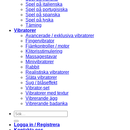
Spel på italienska
Spel på portugisiska
Spel på spanska
Spel på tyska
Tärning
Vibratorer
Avancerade / exklusiva vibratorer
Fingervibrator
Fjärrkontroller / motor
Klitorisstimulering
Massagestavar
Minivibratorer
Rabbit
Realistiska vibratorer
Släta vibratorer
Sug / blåseffekt
Vibrator-set
Vibratorer med textur
Vibrerande ägg
Vibrerande badanka
Sök
efter:
Logga in / Registrera
Kontakta oss