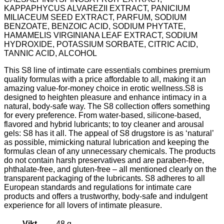
KAPPAPHYCUS ALVAREZII EXTRACT, PANICIUM
MILIACEUM SEED EXTRACT, PARFUM, SODIUM
BENZOATE, BENZOIC ACID, SODIUM PHYTATE,
HAMAMELIS VIRGINIANA LEAF EXTRACT, SODIUM
HYDROXIDE, POTASSIUM SORBATE, CITRIC ACID,
TANNIC ACID, ALCOHOL
This S8 line of intimate care essentials combines premium
quality formulas with a price affordable to all, making it an
amazing value-for-money choice in erotic wellness.S8 is
designed to heighten pleasure and enhance intimacy in a
natural, body-safe way. The S8 collection offers something
for every preference. From water-based, silicone-based,
flavored and hybrid lubricants; to toy cleaner and arousal
gels: S8 has it all. The appeal of S8 drugstore is as ‘natural’
as possible, mimicking natural lubrication and keeping the
formulas clean of any unnecessary chemicals. The products
do not contain harsh preservatives and are paraben-free,
phthalate-free, and gluten-free – all mentioned clearly on the
transparent packaging of the lubricants. S8 adheres to all
European standards and regulations for intimate care
products and offers a trustworthy, body-safe and indulgent
experience for all lovers of intimate pleasure.
Vikt
48 g