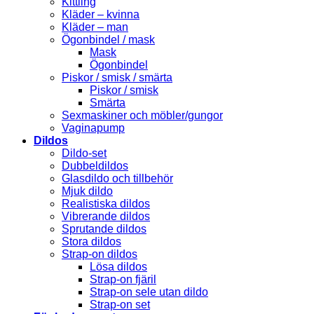
Kittling
Kläder – kvinna
Kläder – man
Ögonbindel / mask
Mask
Ögonbindel
Piskor / smisk / smärta
Piskor / smisk
Smärta
Sexmaskiner och möbler/gungor
Vaginapump
Dildos
Dildo-set
Dubbeldildos
Glasdildo och tillbehör
Mjuk dildo
Realistiska dildos
Vibrerande dildos
Sprutande dildos
Stora dildos
Strap-on dildos
Lösa dildos
Strap-on fjäril
Strap-on sele utan dildo
Strap-on set