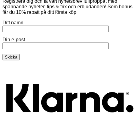
Registrera dig och få vårt nyhetsbrev fullproppat med
spännande nyheter, tips & trix och erbjudanden! Som bonus
får du 10% rabatt på ditt första köp.
Ditt namn
Din e-post
K
V