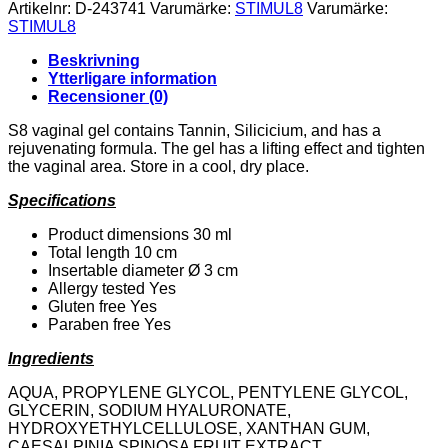
S8
Artikelnr:
D-243741
Varumärke:
STIMUL8
Varumärke:
LIFT
STIMUL8
VAGINAL
FIRMING
Beskrivning
GEL
Ytterligare information
30
Recensioner (0)
ML
mängd
S8 vaginal gel contains Tannin, Silicicium, and has a
rejuvenating formula. The gel has a lifting effect and tighten
the vaginal area. Store in a cool, dry place.
Specifications
Product dimensions 30 ml
Total length 10 cm
Insertable diameter Ø 3 cm
Allergy tested Yes
Gluten free Yes
Paraben free Yes
Ingredients
AQUA, PROPYLENE GLYCOL, PENTYLENE GLYCOL,
GLYCERIN, SODIUM HYALURONATE,
HYDROXYETHYLCELLULOSE, XANTHAN GUM,
CAESALPINIA SPINOSA FRUIT EXTRACT,