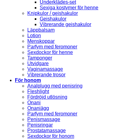
Underklädes-set
Sexiga kostymer för henne
Knipkulor / geishakulor
Geishakulor
Vibrerande geishakulor
Läppbalsam
Lotion
Menskoppar
Parfym med feromoner
Sexdockor för henne
Tamponger
Utvidgare
Vaginamassage
Vibrerande trosor
För honom
Analplugg med penisring
Fleshlight
Fördröjd utlösning
Onani
Onaniägg
Parfym med feromoner
Penismassage
Penisringar
Prostatamassage
Sexdockor för honom