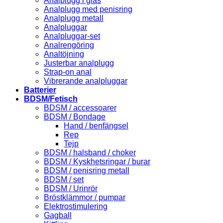
Analplugg i glas
Analplugg med penisring
Analplugg metall
Analpluggar
Analpluggar-set
Analrengöring
Analtöjning
Justerbar analplugg
Strap-on anal
Vibrerande analpluggar
Batterier
BDSM/Fetisch
BDSM / accessoarer
BDSM / Bondage
Hand / benfängsel
Rep
Tejp
BDSM / halsband / choker
BDSM / Kyskhetsringar / burar
BDSM / penisring metall
BDSM / set
BDSM / Urinrör
Bröstklämmor / pumpar
Elektrostimulering
Gagball