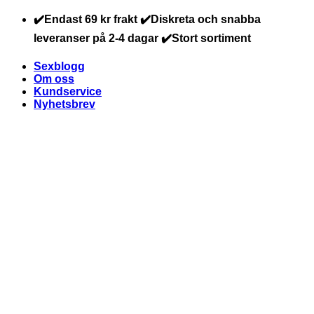
Skip
✔️Endast 69 kr frakt ✔️Diskreta och snabba
to
leveranser på 2-4 dagar ✔️Stort sortiment
content
Sexblogg
Om oss
Kundservice
Nyhetsbrev