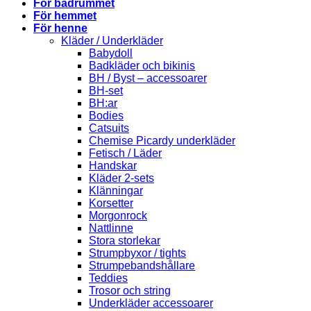
För badrummet
För hemmet
För henne
Kläder / Underkläder
Babydoll
Badkläder och bikinis
BH / Byst – accessoarer
BH-set
BH:ar
Bodies
Catsuits
Chemise Picardy underkläder
Fetisch / Läder
Handskar
Kläder 2-sets
Klänningar
Korsetter
Morgonrock
Nattlinne
Stora storlekar
Strumpbyxor / tights
Strumpebandshållare
Teddies
Trosor och string
Underkläder accessoarer