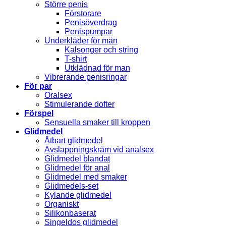
Större penis
Förstorare
Penisöverdrag
Penispumpar
Underkläder för män
Kalsonger och string
T-shirt
Utklädnad för man
Vibrerande penisringar
För par
Oralsex
Stimulerande dofter
Förspel
Sensuella smaker till kroppen
Glidmedel
Ätbart glidmedel
Avslappningskräm vid analsex
Glidmedel blandat
Glidmedel för anal
Glidmedel med smaker
Glidmedels-set
Kylande glidmedel
Organiskt
Silikonbaserat
Singeldos glidmedel