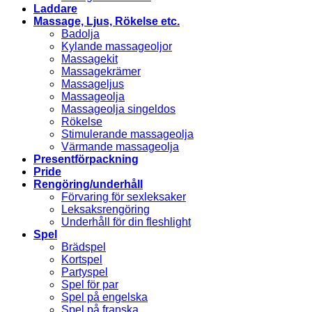
Laddare
Massage, Ljus, Rökelse etc.
Badolja
Kylande massageoljor
Massagekit
Massagekrämer
Massageljus
Massageolja
Massageolja singeldos
Rökelse
Stimulerande massageolja
Värmande massageolja
Presentförpackning
Pride
Rengöring/underhåll
Förvaring för sexleksaker
Leksaksrengöring
Underhåll för din fleshlight
Spel
Brädspel
Kortspel
Partyspel
Spel för par
Spel på engelska
Spel på franska