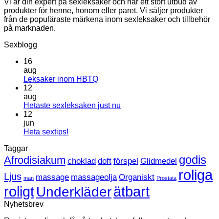
Vi är din expert på sexleksaker och har ett stort utbud av
produkter för henne, honom eller paret. Vi säljer produkter
från de populäraste märkena inom sexleksaker och tillbehör
på marknaden.
Sexblogg
16
aug
Inga
Leksaker inom HBTQ
kommentarer
12
till
aug
Leksaker
Inga
Hetaste sexleksaken just nu
inom
kommentarer
12
HBTQ
till
jun
Hetaste
Inga
Heta sextips!
sexleksaken
kommentarer
Taggar
till
just
Heta
nu
godis
Afrodisiakum
choklad
doft
förspel
Glidmedel
sextips!
roliga
Ljus
massage
massageolja
Organiskt
man
Prostata
roligt
ätbart
Underkläder
Nyhetsbrev