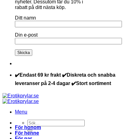
nyheter. Dessutom får du 10% i
rabatt på ditt nästa köp.
Ditt namn
Din e-post
✔️Endast 69 kr frakt ✔️Diskreta och snabba
leveranser på 2-4 dagar ✔️Stort sortiment
Menu
Sök
För honom
efter:
För henne
För par