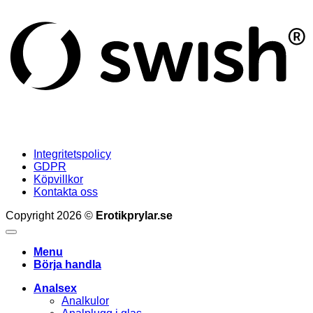
(
Integritetspolicy
GDPR
Köpvillkor
Kontakta oss
Copyright 2026 ©
Erotikprylar.se
Menu
Börja handla
Analsex
Analkulor