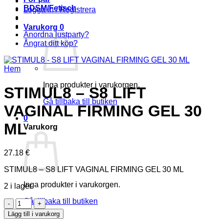
BDSM/Fetisch
Logga in / Registrera
Varukorg
0
Anordna lustparty?
Ångrat ditt köp?
Hem
Inga produkter i varukorgen.
STIMUL8 – S8 LIFT
Gå tillbaka till butiken
VAGINAL FIRMING GEL 30
0
ML
Varukorg
27.18
€
STIMUL8 – S8 LIFT VAGINAL FIRMING GEL 30 ML
Inga produkter i varukorgen.
2 i lager
Gå tillbaka till butiken
STIMUL8
-
Lägg till i varukorg