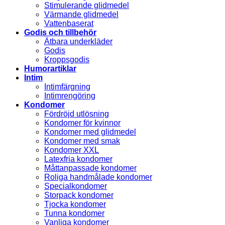
Stimulerande glidmedel
Värmande glidmedel
Vattenbaserat
Godis och tillbehör
Ätbara underkläder
Godis
Kroppsgodis
Humorartiklar
Intim
Intimfärgning
Intimrengöring
Kondomer
Fördröjd utlösning
Kondomer för kvinnor
Kondomer med glidmedel
Kondomer med smak
Kondomer XXL
Latexfria kondomer
Måttanpassade kondomer
Roliga handmålade kondomer
Specialkondomer
Storpack kondomer
Tjocka kondomer
Tunna kondomer
Vanliga kondomer