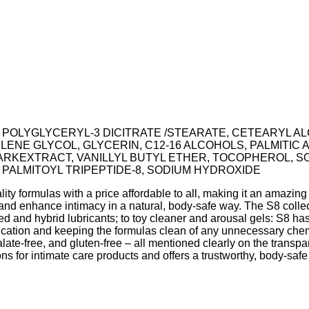
POLYGLYCERYL-3 DICITRATE /STEARATE, CETEARYL AL
ENE GLYCOL, GLYCERIN, C12-16 ALCOHOLS, PALMITIC 
BARKEXTRACT, VANILLYL BUTYL ETHER, TOCOPHEROL, S
 PALMITOYL TRIPEPTIDE-8, SODIUM HYDROXIDE
ity formulas with a price affordable to all, making it an amazin
 and enhance intimacy in a natural, body-safe way. The S8 colle
d and hybrid lubricants; to toy cleaner and arousal gels: S8 has 
brication and keeping the formulas clean of any unnecessary che
late-free, and gluten-free – all mentioned clearly on the transpa
ns for intimate care products and offers a trustworthy, body-saf