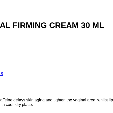
NAL FIRMING CREAM 30 ML
L8
ffeine delays skin aging and tighten the vaginal area, whilst li
n a cool, dry place.