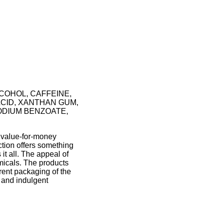
COHOL, CAFFEINE,
ACID, XANTHAN GUM,
ODIUM BENZOATE,
g value-for-money
ction offers something
it all. The appeal of
micals. The products
rent packaging of the
e and indulgent