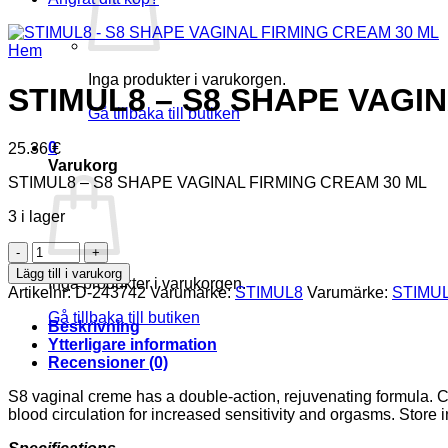
Hem
Inga produkter i varukorgen.
STIMUL8 – S8 SHAPE VAGI
Gå tillbaka till butiken
0
25.36
€
Varukorg
STIMUL8 – S8 SHAPE VAGINAL FIRMING CREAM 30 ML
3 i lager
STIMUL8
-
Lägg till i varukorg
Inga produkter i varukorgen.
S8
Artikelnr:
D-243742
Varumärke:
STIMUL8
Varumärke:
STIMU
SHAPE
Gå tillbaka till butiken
VAGINAL
Beskrivning
FIRMING
Ytterligare information
CREAM
Recensioner (0)
30
ML
S8 vaginal creme has a double-action, rejuvenating formula. Ca
mängd
blood circulation for increased sensitivity and orgasms. Store i