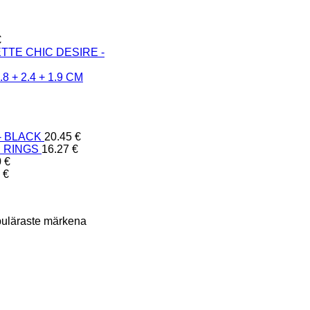
€
TE CHIC DESIRE -
 + 2.4 + 1.9 CM
- BLACK
20.45
€
S RINGS
16.27
€
0
€
0
€
populäraste märkena