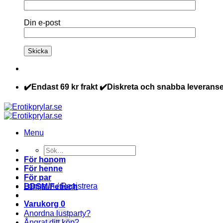
Din e-post
✔️Endast 69 kr frakt ✔️Diskreta och snabba leveranse
Menu
Sök
efter:
För honom
För henne
För par
Logga in / Registrera
BDSM/Fetisch
Varukorg
0
Anordna lustparty?
Ångrat ditt köp?