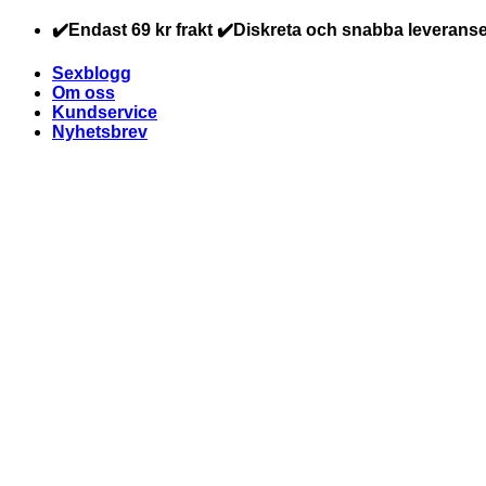
Skip
✔️Endast 69 kr frakt ✔️Diskreta och snabba leveranse
to
content
Sexblogg
Om oss
Kundservice
Nyhetsbrev