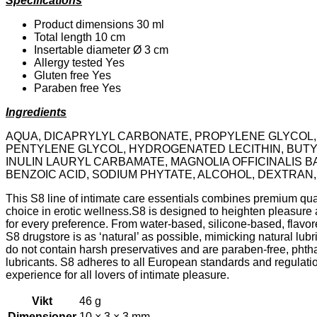
Specifications
Product dimensions 30 ml
Total length 10 cm
Insertable diameter Ø 3 cm
Allergy tested Yes
Gluten free Yes
Paraben free Yes
Ingredients
AQUA, DICAPRYLYL CARBONATE, PROPYLENE GLYCOL, 
PENTYLENE GLYCOL, HYDROGENATED LECITHIN, BUTYL
INULIN LAURYL CARBAMATE, MAGNOLIA OFFICINALIS 
BENZOIC ACID, SODIUM PHYTATE, ALCOHOL, DEXTRAN,
This S8 line of intimate care essentials combines premium qual
choice in erotic wellness.S8 is designed to heighten pleasure
for every preference. From water-based, silicone-based, flavore
S8 drugstore is as ‘natural’ as possible, mimicking natural lu
do not contain harsh preservatives and are paraben-free, phtha
lubricants. S8 adheres to all European standards and regulatio
experience for all lovers of intimate pleasure.
Vikt
46 g
Dimensioner
10 × 3 × 3 mm