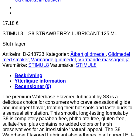
17.18
€
STIMUL8 – S8 STRAWBERRY LUBRICANT 125 ML
Slut i lager
Artikelnr:
D-243723
Kategorier:
Ätbart glidmedel
,
Glidmedel
med smaker
,
Värmande glidmedel
,
Värmande massageolja
Varumärke:
STIMUL8
Varumärke:
STIMUL8
Beskrivning
Ytterligare information
Recensioner (0)
The premium Waterbase Flavored lubricant by S8 is a
delicious choice for consumers who crave sensational glide
and indulgent flavor, treating their hot spots and taste buds to
a sensual stimulation. This smooth, long-lasting formula by
S8 is completely paraben-free, phthalate-free, gluten-free,
sulfate-free, plus contains no added colors or harsh
preservatives for an irresistible ‘natural’ appeal. The S8
Waterbase Flavored Lubricant also adheres to all current EU-