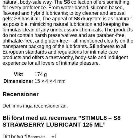
natural, body-safe way. The
S8
collection offers something
for every preference. From water-based, silicone-based,
flavored and hybrid lubricants; to toy cleaner and arousal
gels: S8 has it all. The appeal of
S8
drugstore is as ‘natural’
as possible, mimicking natural lubrication and keeping the
formulas clean of any unnecessary chemicals. The products
do not contain harsh preservatives and are paraben-free,
phthalate-free, and gluten-free – all mentioned clearly on the
transparent packaging of the lubricants.
S8
adheres to all
European standards and regulations for intimate care
products and offers a trustworthy, body-safe and indulgent
experience for all lovers of intimate pleasure.
Vikt
174 g
Dimensioner
15 × 4 × 4 mm
Recensioner
Det finns inga recensioner än.
Bli först med att recensera ”STIMUL8 – S8
STRAWBERRY LUBRICANT 125 ML”
Ditt betyg
*