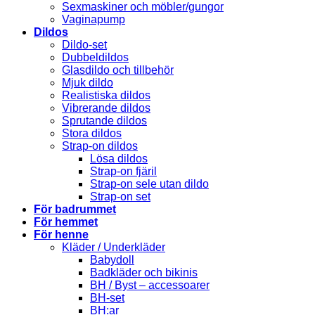
Sexmaskiner och möbler/gungor
Vaginapump
Dildos
Dildo-set
Dubbeldildos
Glasdildo och tillbehör
Mjuk dildo
Realistiska dildos
Vibrerande dildos
Sprutande dildos
Stora dildos
Strap-on dildos
Lösa dildos
Strap-on fjäril
Strap-on sele utan dildo
Strap-on set
För badrummet
För hemmet
För henne
Kläder / Underkläder
Babydoll
Badkläder och bikinis
BH / Byst – accessoarer
BH-set
BH:ar