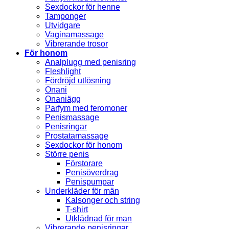
Sexdockor för henne
Tamponger
Utvidgare
Vaginamassage
Vibrerande trosor
För honom
Analplugg med penisring
Fleshlight
Fördröjd utlösning
Onani
Onaniägg
Parfym med feromoner
Penismassage
Penisringar
Prostatamassage
Sexdockor för honom
Större penis
Förstorare
Penisöverdrag
Penispumpar
Underkläder för män
Kalsonger och string
T-shirt
Utklädnad för man
Vibrerande penisringar