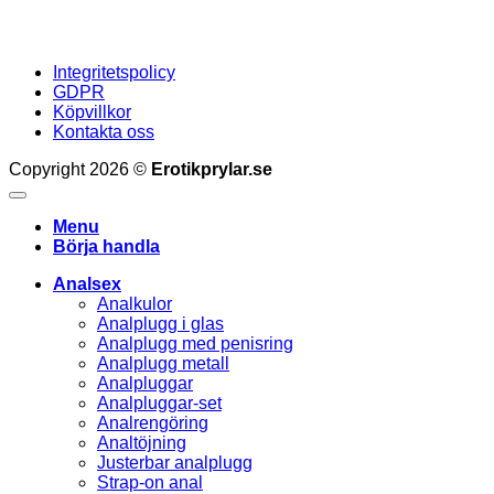
Integritetspolicy
GDPR
Köpvillkor
Kontakta oss
Copyright 2026 ©
Erotikprylar.se
Menu
Börja handla
Analsex
Analkulor
Analplugg i glas
Analplugg med penisring
Analplugg metall
Analpluggar
Analpluggar-set
Analrengöring
Analtöjning
Justerbar analplugg
Strap-on anal