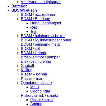
Vibrerande analpluggar
Batterier
BDSM/Fetisch
BDSM / accessoarer
BDSM / Bondage
Hand / benfängsel
Rep
Tejp
BDSM / halsband / choker
BDSM / Kyskhetsringar / burar
BDSM / penisring metall
BDSM / set
BDSM / Urinrör
Bröstklämmor / pumpar
Elektrostimulering
Gagball
Kittling
Kläder – kvinna
Kläder – man
Ögonbindel / mask
Mask
Ögonbindel
Piskor / smisk / smärta
Piskor / smisk
Smärta