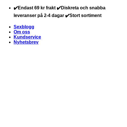
Skip
✔️Endast 69 kr frakt ✔️Diskreta och snabba
to
leveranser på 2-4 dagar ✔️Stort sortiment
content
Sexblogg
Om oss
Kundservice
Nyhetsbrev