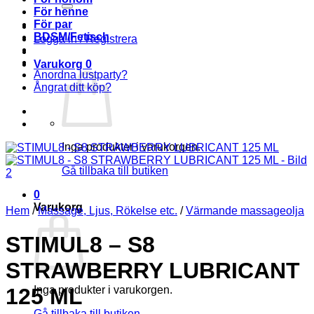
För henne
För par
BDSM/Fetisch
Logga in / Registrera
Varukorg
0
Anordna lustparty?
Ångrat ditt köp?
Inga produkter i varukorgen.
Gå tillbaka till butiken
0
Varukorg
Hem
/
Massage, Ljus, Rökelse etc.
/
Värmande massageolja
STIMUL8 – S8
STRAWBERRY LUBRICANT
Inga produkter i varukorgen.
125 ML
Gå tillbaka till butiken