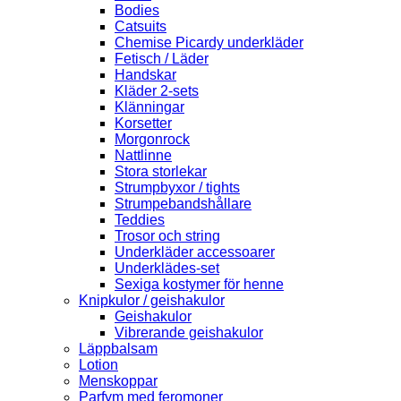
Bodies
Catsuits
Chemise Picardy underkläder
Fetisch / Läder
Handskar
Kläder 2-sets
Klänningar
Korsetter
Morgonrock
Nattlinne
Stora storlekar
Strumpbyxor / tights
Strumpebandshållare
Teddies
Trosor och string
Underkläder accessoarer
Underklädes-set
Sexiga kostymer för henne
Knipkulor / geishakulor
Geishakulor
Vibrerande geishakulor
Läppbalsam
Lotion
Menskoppar
Parfym med feromoner