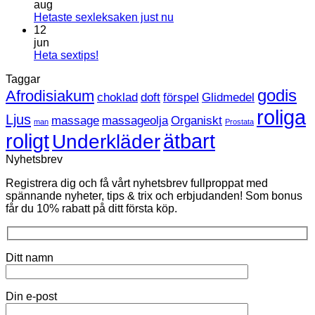
till
aug
Leksaker
Inga
Hetaste sexleksaken just nu
inom
kommentarer
12
HBTQ
till
jun
Hetaste
Inga
Heta sextips!
sexleksaken
kommentarer
Taggar
till
just
Heta
nu
godis
Afrodisiakum
choklad
doft
förspel
Glidmedel
sextips!
roliga
Ljus
massage
massageolja
Organiskt
man
Prostata
roligt
ätbart
Underkläder
Nyhetsbrev
Registrera dig och få vårt nyhetsbrev fullproppat med
spännande nyheter, tips & trix och erbjudanden! Som bonus
får du 10% rabatt på ditt första köp.
Ditt namn
Din e-post