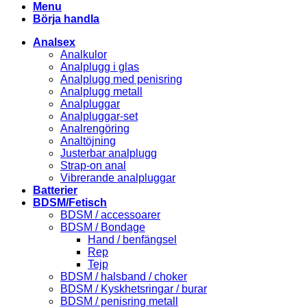
Menu
Börja handla
Analsex
Analkulor
Analplugg i glas
Analplugg med penisring
Analplugg metall
Analpluggar
Analpluggar-set
Analrengöring
Analtöjning
Justerbar analplugg
Strap-on anal
Vibrerande analpluggar
Batterier
BDSM/Fetisch
BDSM / accessoarer
BDSM / Bondage
Hand / benfängsel
Rep
Tejp
BDSM / halsband / choker
BDSM / Kyskhetsringar / burar
BDSM / penisring metall