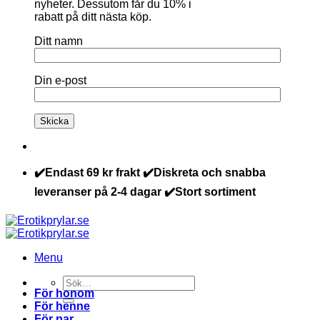
nyheter. Dessutom får du 10% i
rabatt på ditt nästa köp.
Ditt namn
Din e-post
✔️Endast 69 kr frakt ✔️Diskreta och snabba
leveranser på 2-4 dagar ✔️Stort sortiment
Menu
Sök
För honom
efter:
För henne
För par