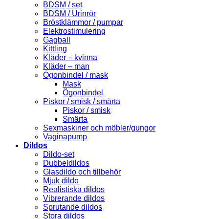
BDSM / set
BDSM / Urinrör
Bröstklämmor / pumpar
Elektrostimulering
Gagball
Kittling
Kläder – kvinna
Kläder – man
Ögonbindel / mask
Mask
Ögonbindel
Piskor / smisk / smärta
Piskor / smisk
Smärta
Sexmaskiner och möbler/gungor
Vaginapump
Dildos
Dildo-set
Dubbeldildos
Glasdildo och tillbehör
Mjuk dildo
Realistiska dildos
Vibrerande dildos
Sprutande dildos
Stora dildos