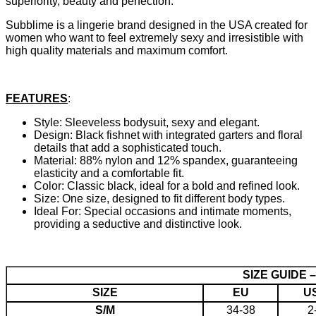
superiority, beauty and perfection.
Subblime is a lingerie brand designed in the USA created for
women who want to feel extremely sexy and irresistible with
high quality materials and maximum comfort.
FEATURES
:
Style: Sleeveless bodysuit, sexy and elegant.
Design: Black fishnet with integrated garters and floral
details that add a sophisticated touch.
Material: 88% nylon and 12% spandex, guaranteeing
elasticity and a comfortable fit.
Color: Classic black, ideal for a bold and refined look.
Size: One size, designed to fit different body types.
Ideal For: Special occasions and intimate moments,
providing a seductive and distinctive look.
SIZE GUIDE 
SIZE
EU
U
S/M
34-38
2