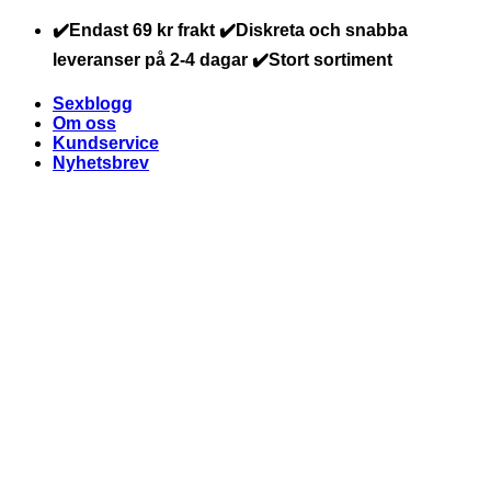
Skip
✔️Endast 69 kr frakt ✔️Diskreta och snabba
to
leveranser på 2-4 dagar ✔️Stort sortiment
content
Sexblogg
Om oss
Kundservice
Nyhetsbrev