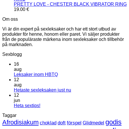
PRETTY LOVE - CHESTER BLACK VIBRATOR RING
19.00
€
Om oss
Vi är din expert på sexleksaker och har ett stort utbud av
produkter för henne, honom eller paret. Vi säljer produkter
från de populäraste märkena inom sexleksaker och tillbehör
på marknaden.
Sexblogg
16
aug
Inga
Leksaker inom HBTQ
kommentarer
12
till
aug
Leksaker
Inga
Hetaste sexleksaken just nu
inom
kommentarer
12
HBTQ
till
jun
Hetaste
Inga
Heta sextips!
sexleksaken
kommentarer
Taggar
till
just
Heta
nu
godis
Afrodisiakum
choklad
doft
förspel
Glidmedel
sextips!