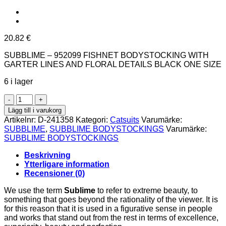
20.82
€
SUBBLIME – 952099 FISHNET BODYSTOCKING WITH
GARTER LINES AND FLORAL DETAILS BLACK ONE SIZE
6 i lager
SUBBLIME
-
Lägg till i varukorg
952099
Artikelnr:
D-241358
Kategori:
Catsuits
Varumärke:
FISHNET
SUBBLIME
,
SUBBLIME BODYSTOCKINGS
Varumärke:
BODYSTOCKING
SUBBLIME BODYSTOCKINGS
WITH
GARTER
Beskrivning
LINES
Ytterligare information
AND
Recensioner (0)
FLORAL
DETAILS
We use the term
Sublime
to refer to extreme beauty, to
BLACK
something that goes beyond the rationality of the viewer. It is
ONE
for this reason that it is used in a figurative sense in people
SIZE
and works that stand out from the rest in terms of excellence,
mängd