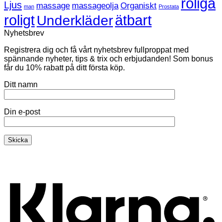
roliga
Ljus
massage
massageolja
Organiskt
man
Prostata
roligt
ätbart
Underkläder
Nyhetsbrev
Registrera dig och få vårt nyhetsbrev fullproppat med
spännande nyheter, tips & trix och erbjudanden! Som bonus
får du 10% rabatt på ditt första köp.
Ditt namn
Din e-post
K