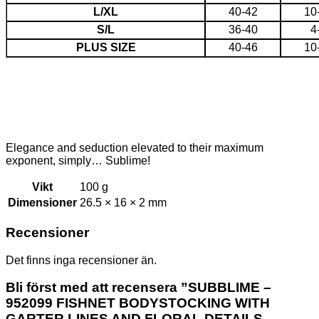
L/XL
40-42
10
S/L
36-40
4
PLUS SIZE
40-46
10
Elegance and seduction elevated to their maximum
exponent, simply… Sublime!
Vikt
100 g
Dimensioner
26.5 × 16 × 2 mm
Recensioner
Det finns inga recensioner än.
Bli först med att recensera ”SUBBLIME –
952099 FISHNET BODYSTOCKING WITH
GARTER LINES AND FLORAL DETAILS