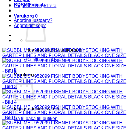
BDSM/Fetisch
Logga in / Registrera
Varukorg
0
Anordna lustparty?
Ångrat ditt köp?
Inga produkter i varukorgen.
Gå tillbaka till butiken
0
Varukorg
Inga produkter i varukorgen.
Gå tillbaka till butiken