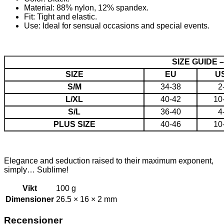
Material: 88% nylon, 12% spandex.
Fit: Tight and elastic.
Use: Ideal for sensual occasions and special events.
SIZE GUIDE 
SIZE
EU
U
S/M
34-38
2
L/XL
40-42
10
S/L
36-40
4
PLUS SIZE
40-46
10
Elegance and seduction raised to their maximum exponent,
simply… Sublime!
Vikt
100 g
Dimensioner
26.5 × 16 × 2 mm
Recensioner