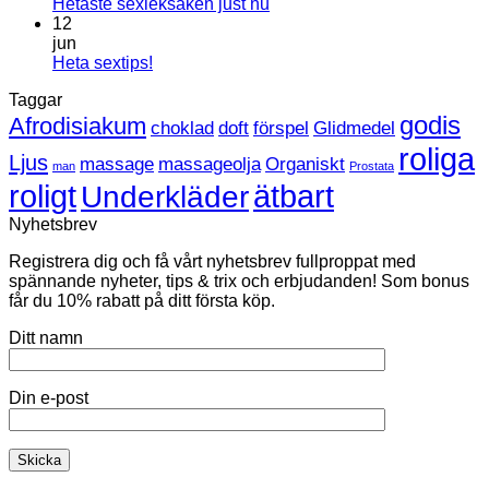
Leksaker
Inga
Hetaste sexleksaken just nu
inom
kommentarer
12
HBTQ
till
jun
Hetaste
Inga
Heta sextips!
sexleksaken
kommentarer
Taggar
till
just
Heta
nu
godis
Afrodisiakum
choklad
doft
förspel
Glidmedel
sextips!
roliga
Ljus
massage
massageolja
Organiskt
man
Prostata
roligt
ätbart
Underkläder
Nyhetsbrev
Registrera dig och få vårt nyhetsbrev fullproppat med
spännande nyheter, tips & trix och erbjudanden! Som bonus
får du 10% rabatt på ditt första köp.
Ditt namn
Din e-post