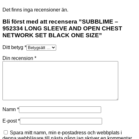
Det finns inga recensioner än.
Bli först med att recensera ”SUBBLIME –
952334 LONG SLEEVE AND OPEN CHEST
NETWORK SET BLACK ONE SIZE”
Ditt betyg
*
Din recension
*
Namn
*
E-post
*
Spara mitt namn, min e-postadress och webbplats i
denna webbläsare till nästa gång jag skriver en kommentar.