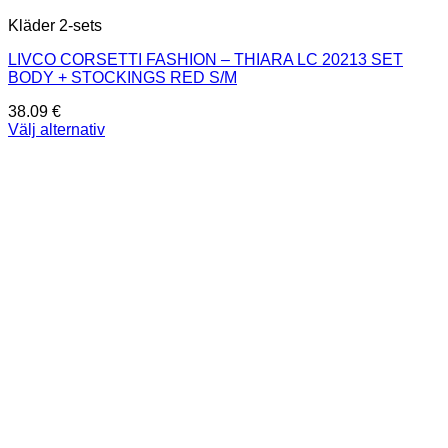
Kläder 2-sets
LIVCO CORSETTI FASHION – THIARA LC 20213 SET
BODY + STOCKINGS RED S/M
38.09
€
Välj alternativ
Den
här
produkten
har
flera
varianter.
De
olika
alternativen
kan
väljas
på
produktsidan