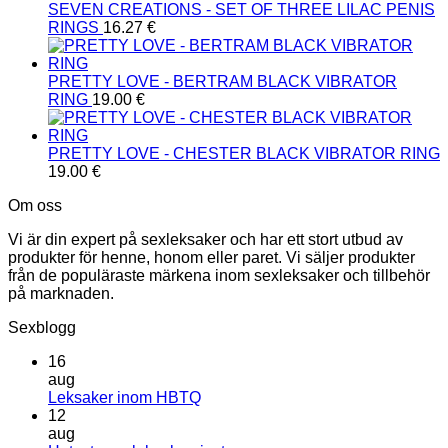
SEVEN CREATIONS - SET OF THREE LILAC PENIS
RINGS
16.27
€
PRETTY LOVE - BERTRAM BLACK VIBRATOR
RING
19.00
€
PRETTY LOVE - CHESTER BLACK VIBRATOR RING
19.00
€
Om oss
Vi är din expert på sexleksaker och har ett stort utbud av
produkter för henne, honom eller paret. Vi säljer produkter
från de populäraste märkena inom sexleksaker och tillbehör
på marknaden.
Sexblogg
16
aug
Inga
Leksaker inom HBTQ
kommentarer
12
till
aug