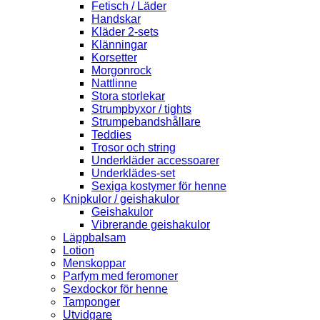
Fetisch / Läder
Handskar
Kläder 2-sets
Klänningar
Korsetter
Morgonrock
Nattlinne
Stora storlekar
Strumpbyxor / tights
Strumpebandshållare
Teddies
Trosor och string
Underkläder accessoarer
Underklädes-set
Sexiga kostymer för henne
Knipkulor / geishakulor
Geishakulor
Vibrerande geishakulor
Läppbalsam
Lotion
Menskoppar
Parfym med feromoner
Sexdockor för henne
Tamponger
Utvidgare