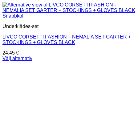
Snabbkoll
Underklädes-set
LIVCO CORSETTI FASHION – NEMALIA SET GARTER +
STOCKINGS + GLOVES BLACK
24.45
€
Välj alternativ
Den
här
produkten
har
flera
varianter.
De
olika
alternativen
kan
väljas
på
produktsidan