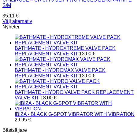
S/M
35.11
€
Välj alternativ
Den
Nyheter
här
produkten
har
BATHMATE - HYDROXTREME VALVE PACK
flera
REPLACEMENT VALVE KIT
13.00
€
varianter.
De
olika
BATHMATE - HYDROMAX VALVE PACK
alternativen
REPLACEMENT VALVE KIT
13.00
€
kan
väljas
på
BATHMATE - HYDRO VALVE PACK REPLACEMENT
produktsidan
VALVE KIT
13.00
€
IBIZA - BLACK G-SPOT VIBRATOR WITH VIBRATION
29.95
€
Bästsäljare