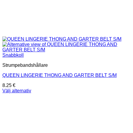
Snabbkoll
Strumpebandshållare
QUEEN LINGERIE THONG AND GARTER BELT S/M
8.25
€
Välj alternativ
Den
här
produkten
har
flera
varianter.
De