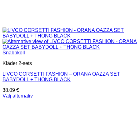
Snabbkoll
Kläder 2-sets
LIVCO CORSETTI FASHION – ORANA OAZZA SET
BABYDOLL + THONG BLACK
38.09
€
Välj alternativ
Den
här
produkten
har
flera
varianter.
De