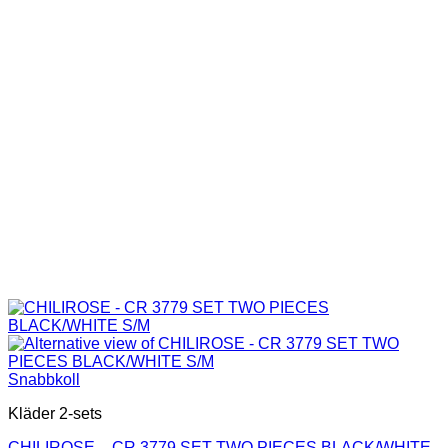
olika
alternativen
kan
väljas
på
produktsidan
Snabbkoll
Kläder 2-sets
CHILIROSE – CR 3779 SET TWO PIECES BLACK/WHITE