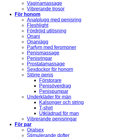
Vaginamassage
Vibrerande trosor
För honom
Analplugg med penisring
Fleshlight
Fördröjd utlösning
Onani
Onaniägg
Parfym med feromoner
Penismassage
Penisringar
Prostatamassage
Sexdockor för honom
Större penis
Förstorare
Penisöverdrag
Penispumpar
Underkläder för män
Kalsonger och string
T-shirt
Utklädnad för man
Vibrerande penisringar
För par
Oralsex
Stimulerande dofter