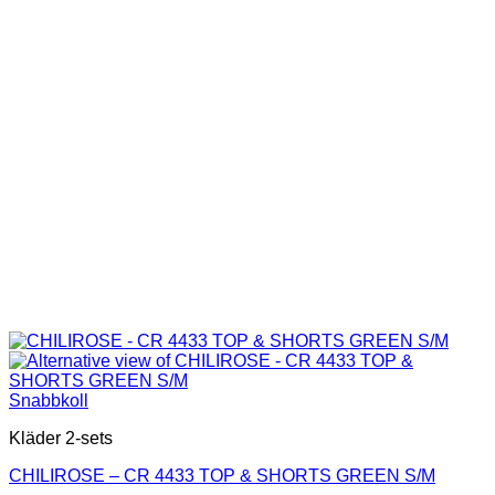
olika
alternativen
kan
väljas
på
produktsidan
Snabbkoll
Kläder 2-sets
CHILIROSE – CR 4433 TOP & SHORTS GREEN S/M