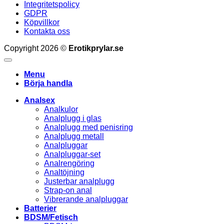
Integritetspolicy
GDPR
Köpvillkor
Kontakta oss
Copyright 2026 ©
Erotikprylar.se
Menu
Börja handla
Analsex
Analkulor
Analplugg i glas
Analplugg med penisring
Analplugg metall
Analpluggar
Analpluggar-set
Analrengöring
Analtöjning
Justerbar analplugg
Strap-on anal
Vibrerande analpluggar
Batterier
BDSM/Fetisch