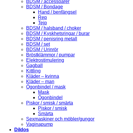
BDSM / accessoarer
BDSM / Bondage
Hand / benfängsel
Rep
Tejp
BDSM / halsband / choker
BDSM / Kyskhetsringar / burar
BDSM / penisring metall
BDSM / set
BDSM / Urinrör
Bröstklämmor / pumpar
Elektrostimulering
Gagball
Kittling
Kläder – kvinna
Kläder – man
Ögonbindel / mask
Mask
Ögonbindel
Piskor / smisk / smärta
Piskor / smisk
Smärta
Sexmaskiner och möbler/gungor
Vaginapump
Dildos