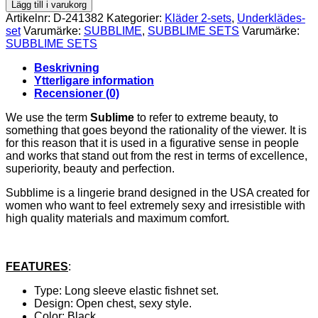
-
Lägg till i varukorg
952334
Artikelnr:
D-241382
Kategorier:
Kläder 2-sets
,
Underklädes-
LONG
set
Varumärke:
SUBBLIME
,
SUBBLIME SETS
Varumärke:
SLEEVE
SUBBLIME SETS
AND
OPEN
Beskrivning
CHEST
Ytterligare information
NETWORK
Recensioner (0)
SET
BLACK
We use the term
Sublime
to refer to extreme beauty, to
ONE
something that goes beyond the rationality of the viewer. It is
SIZE
for this reason that it is used in a figurative sense in people
mängd
and works that stand out from the rest in terms of excellence,
superiority, beauty and perfection.
Subblime is a lingerie brand designed in the USA created for
women who want to feel extremely sexy and irresistible with
high quality materials and maximum comfort.
FEATURES
:
Type: Long sleeve elastic fishnet set.
Design: Open chest, sexy style.
Color: Black.