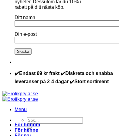
nyheter. Dessutom får du 10% i
rabatt på ditt nästa köp.
Ditt namn
Din e-post
✔️Endast 69 kr frakt ✔️Diskreta och snabba
leveranser på 2-4 dagar ✔️Stort sortiment
Menu
Sök
För honom
efter:
För henne
För par