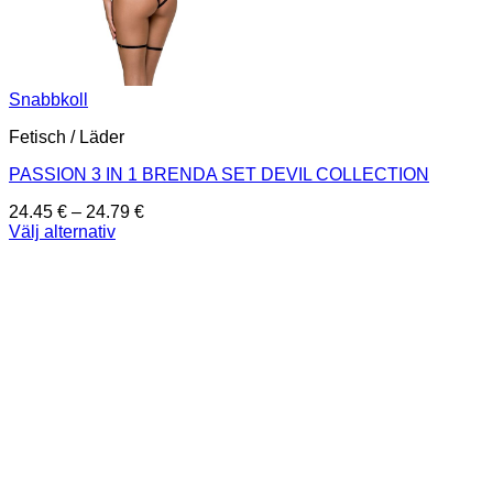
Snabbkoll
Fetisch / Läder
PASSION 3 IN 1 BRENDA SET DEVIL COLLECTION
Prisintervall:
24.45
€
–
24.79
€
24.45 €
Välj alternativ
Den
till
här
24.79 €
produkten
har
flera
varianter.
De
olika
alternativen
kan
väljas
på
produktsidan