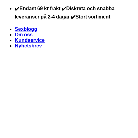
Skip
✔️Endast 69 kr frakt ✔️Diskreta och snabba
to
leveranser på 2-4 dagar ✔️Stort sortiment
content
Sexblogg
Om oss
Kundservice
Nyhetsbrev