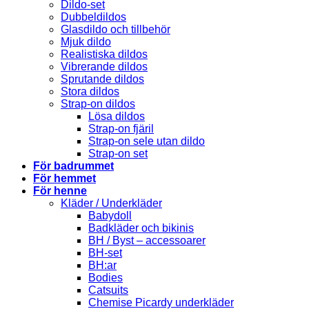
Dildo-set
Dubbeldildos
Glasdildo och tillbehör
Mjuk dildo
Realistiska dildos
Vibrerande dildos
Sprutande dildos
Stora dildos
Strap-on dildos
Lösa dildos
Strap-on fjäril
Strap-on sele utan dildo
Strap-on set
För badrummet
För hemmet
För henne
Kläder / Underkläder
Babydoll
Badkläder och bikinis
BH / Byst – accessoarer
BH-set
BH:ar
Bodies
Catsuits
Chemise Picardy underkläder