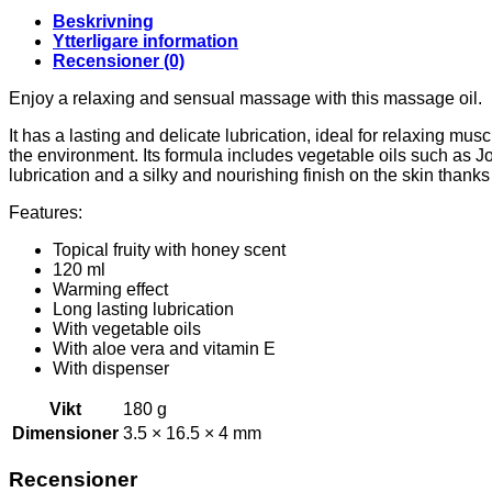
WARMING
Beskrivning
EFFECT
Ytterligare information
MASSAGE
Recensioner (0)
OIL
TROPICAL
Enjoy a relaxing and sensual massage with this massage oil.
FRUITY
WITH
It has a lasting and delicate lubrication, ideal for relaxing musc
HONEY
the environment. Its formula includes vegetable oils such as J
120
lubrication and a silky and nourishing finish on the skin thanks
ML.
Features:
mängd
Topical fruity with honey scent
120 ml
Warming effect
Long lasting lubrication
With vegetable oils
With aloe vera and vitamin E
With dispenser
Vikt
180 g
Dimensioner
3.5 × 16.5 × 4 mm
Recensioner