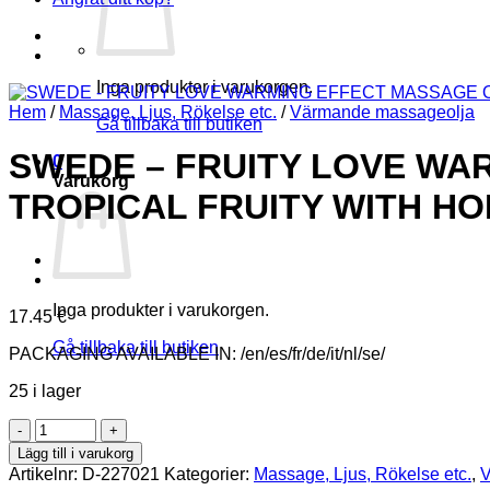
Inga produkter i varukorgen.
Hem
/
Massage, Ljus, Rökelse etc.
/
Värmande massageolja
Gå tillbaka till butiken
SWEDE – FRUITY LOVE WA
0
Varukorg
TROPICAL FRUITY WITH HO
Inga produkter i varukorgen.
17.45
€
Gå tillbaka till butiken
PACKAGING AVAILABLE IN: /en/es/fr/de/it/nl/se/
25 i lager
SWEDE
-
Lägg till i varukorg
FRUITY
Artikelnr:
D-227021
Kategorier:
Massage, Ljus, Rökelse etc.
,
V
LOVE