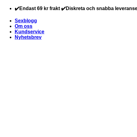
Skip
✔️Endast 69 kr frakt ✔️Diskreta och snabba leveranse
to
content
Sexblogg
Om oss
Kundservice
Nyhetsbrev