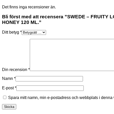
Det finns inga recensioner än.
Bli först med att recensera ”SWEDE – FRUI
HONEY 120 ML.”
Ditt betyg
*
Din recension
*
Namn
*
E-post
*
Spara mitt namn, min e-postadress och webbplats i denna w