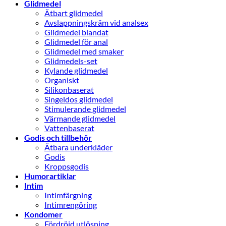
Glidmedel
Ätbart glidmedel
Avslappningskräm vid analsex
Glidmedel blandat
Glidmedel för anal
Glidmedel med smaker
Glidmedels-set
Kylande glidmedel
Organiskt
Silikonbaserat
Singeldos glidmedel
Stimulerande glidmedel
Värmande glidmedel
Vattenbaserat
Godis och tillbehör
Ätbara underkläder
Godis
Kroppsgodis
Humorartiklar
Intim
Intimfärgning
Intimrengöring
Kondomer
Fördröjd utlösning