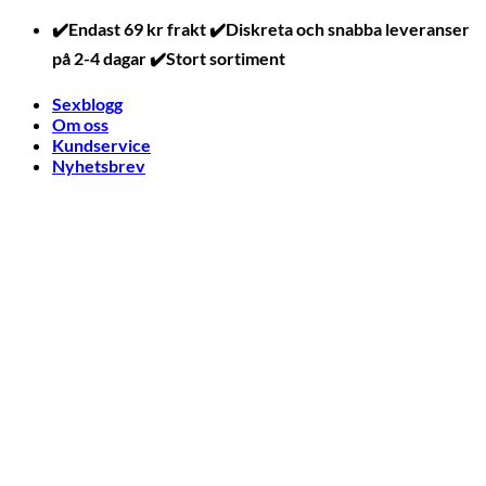
Skip
✔️Endast 69 kr frakt ✔️Diskreta och snabba leveranser
to
på 2-4 dagar ✔️Stort sortiment
content
Sexblogg
Om oss
Kundservice
Nyhetsbrev