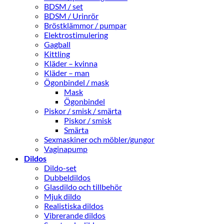
BDSM / set
BDSM / Urinrör
Bröstklämmor / pumpar
Elektrostimulering
Gagball
Kittling
Kläder – kvinna
Kläder – man
Ögonbindel / mask
Mask
Ögonbindel
Piskor / smisk / smärta
Piskor / smisk
Smärta
Sexmaskiner och möbler/gungor
Vaginapump
Dildos
Dildo-set
Dubbeldildos
Glasdildo och tillbehör
Mjuk dildo
Realistiska dildos
Vibrerande dildos