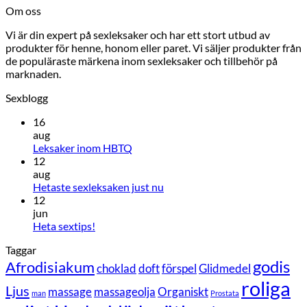
Om oss
Vi är din expert på sexleksaker och har ett stort utbud av
produkter för henne, honom eller paret. Vi säljer produkter från
de populäraste märkena inom sexleksaker och tillbehör på
marknaden.
Sexblogg
16
aug
Inga
Leksaker inom HBTQ
kommentarer
12
till
aug
Leksaker
Inga
Hetaste sexleksaken just nu
inom
kommentarer
12
HBTQ
till
jun
Hetaste
Inga
Heta sextips!
sexleksaken
kommentarer
Taggar
till
just
godis
Heta
nu
Afrodisiakum
choklad
doft
förspel
Glidmedel
sextips!
roliga
Ljus
massage
massageolja
Organiskt
man
Prostata