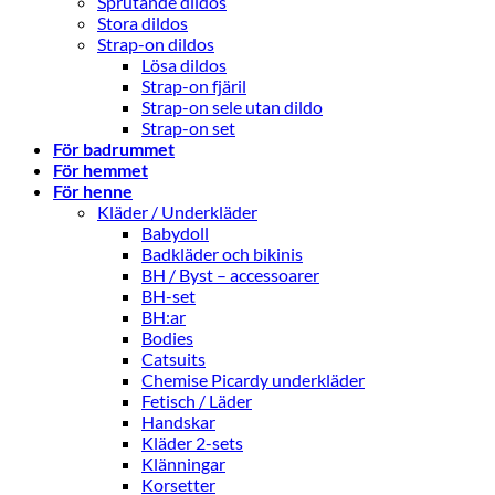
Sprutande dildos
Stora dildos
Strap-on dildos
Lösa dildos
Strap-on fjäril
Strap-on sele utan dildo
Strap-on set
För badrummet
För hemmet
För henne
Kläder / Underkläder
Babydoll
Badkläder och bikinis
BH / Byst – accessoarer
BH-set
BH:ar
Bodies
Catsuits
Chemise Picardy underkläder
Fetisch / Läder
Handskar
Kläder 2-sets
Klänningar
Korsetter