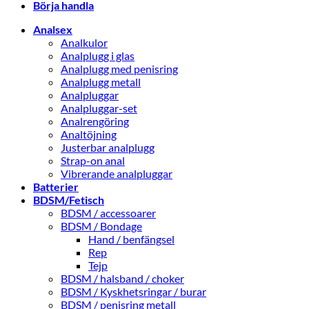
Börja handla
Analsex
Analkulor
Analplugg i glas
Analplugg med penisring
Analplugg metall
Analpluggar
Analpluggar-set
Analrengöring
Analtöjning
Justerbar analplugg
Strap-on anal
Vibrerande analpluggar
Batterier
BDSM/Fetisch
BDSM / accessoarer
BDSM / Bondage
Hand / benfängsel
Rep
Tejp
BDSM / halsband / choker
BDSM / Kyskhetsringar / burar
BDSM / penisring metall