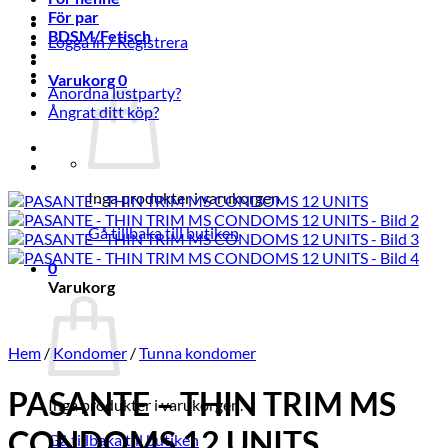
För par
BDSM/Fetisch
Logga in / Registrera
Varukorg
0
Anordna lustparty?
Ångrat ditt köp?
Inga produkter i varukorgen.
Gå tillbaka till butiken
0
Varukorg
Hem
/
Kondomer
/
Tunna kondomer
PASANTE – THIN TRIM MS
Inga produkter i varukorgen.
CONDOMS 12 UNITS
Gå tillbaka till butiken