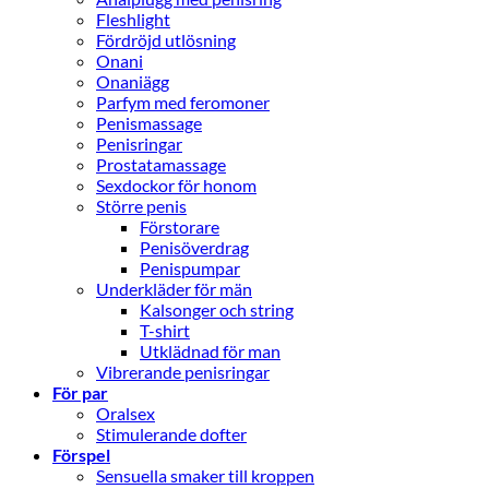
Fleshlight
Fördröjd utlösning
Onani
Onaniägg
Parfym med feromoner
Penismassage
Penisringar
Prostatamassage
Sexdockor för honom
Större penis
Förstorare
Penisöverdrag
Penispumpar
Underkläder för män
Kalsonger och string
T-shirt
Utklädnad för man
Vibrerande penisringar
För par
Oralsex
Stimulerande dofter
Förspel
Sensuella smaker till kroppen