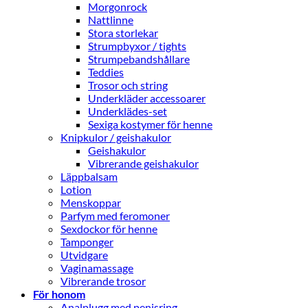
Morgonrock
Nattlinne
Stora storlekar
Strumpbyxor / tights
Strumpebandshållare
Teddies
Trosor och string
Underkläder accessoarer
Underklädes-set
Sexiga kostymer för henne
Knipkulor / geishakulor
Geishakulor
Vibrerande geishakulor
Läppbalsam
Lotion
Menskoppar
Parfym med feromoner
Sexdockor för henne
Tamponger
Utvidgare
Vaginamassage
Vibrerande trosor
För honom
Analplugg med penisring