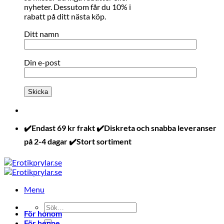
nyheter. Dessutom får du 10% i
rabatt på ditt nästa köp.
Ditt namn
Din e-post
✔️Endast 69 kr frakt ✔️Diskreta och snabba leveranser
på 2-4 dagar ✔️Stort sortiment
Menu
Sök
För honom
efter:
För henne