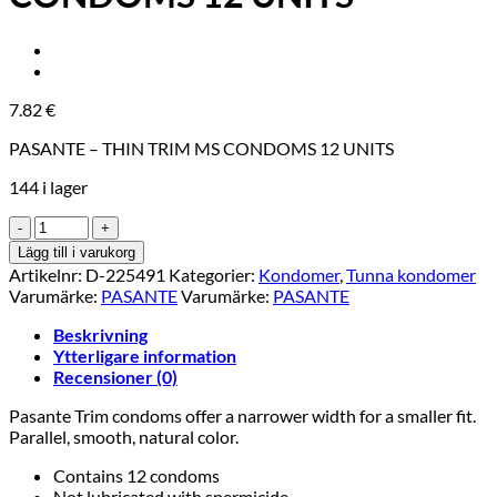
7.82
€
PASANTE – THIN TRIM MS CONDOMS 12 UNITS
144 i lager
PASANTE
-
Lägg till i varukorg
THIN
Artikelnr:
D-225491
Kategorier:
Kondomer
,
Tunna kondomer
TRIM
Varumärke:
PASANTE
Varumärke:
PASANTE
MS
CONDOMS
Beskrivning
12
Ytterligare information
UNITS
Recensioner (0)
mängd
Pasante Trim condoms offer a narrower width for a smaller fit.
Parallel, smooth, natural color.
Contains 12 condoms
Not lubricated with spermicide