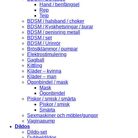
Hand / benfängsel
Rep
Tejp
BDSM / halsband / choker
BDSM / Kyskhetsringar / burar
BDSM / penisring metall
BDSM / set
BDSM / Urinrör
Bröstklämmor / pumpar
Elektrostimulering
Gagball
Kittling
Kläder – kvinna
Kläder – man
Ögonbindel / mask
Mask
Ögonbindel
Piskor / smisk / smärta
Piskor / smisk
Smärta
Sexmaskiner och möbler/gungor
Vaginapump
Dildos
Dildo-set
Dubbeldildos