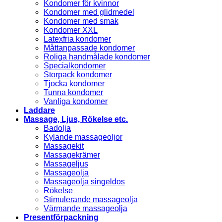
Kondomer för kvinnor
Kondomer med glidmedel
Kondomer med smak
Kondomer XXL
Latexfria kondomer
Måttanpassade kondomer
Roliga handmålade kondomer
Specialkondomer
Storpack kondomer
Tjocka kondomer
Tunna kondomer
Vanliga kondomer
Laddare
Massage, Ljus, Rökelse etc.
Badolja
Kylande massageoljor
Massagekit
Massagekrämer
Massageljus
Massageolja
Massageolja singeldos
Rökelse
Stimulerande massageolja
Värmande massageolja
Presentförpackning