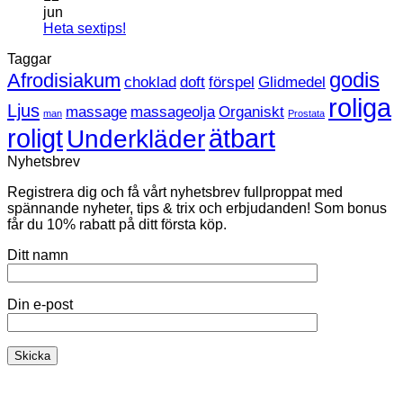
HBTQ
till
jun
Hetaste
Inga
Heta sextips!
sexleksaken
kommentarer
Taggar
till
just
Heta
nu
godis
Afrodisiakum
choklad
doft
förspel
Glidmedel
sextips!
roliga
Ljus
massage
massageolja
Organiskt
man
Prostata
roligt
ätbart
Underkläder
Nyhetsbrev
Registrera dig och få vårt nyhetsbrev fullproppat med
spännande nyheter, tips & trix och erbjudanden! Som bonus
får du 10% rabatt på ditt första köp.
Ditt namn
Din e-post
K