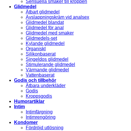
Sensuella smaker till kroppen
Glidmedel
Ätbart glidmedel
Avslappningskräm vid analsex
Glidmedel blandat
Glidmedel för anal
Glidmedel med smaker
Glidmedels-set
Kylande glidmedel
Organiskt
Silikonbaserat
Singeldos glidmedel
Stimulerande glidmedel
Värmande glidmedel
Vattenbaserat
Godis och tillbehör
Ätbara underkläder
Godis
Kroppsgodis
Humorartiklar
Intim
Intimfärgning
Intimrengöring
Kondomer
Fördröjd utlösning