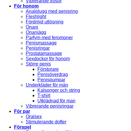
Vibrerande trosor
För honom
Analplugg med penisring
Fleshlight
Fördröjd utlösning
Onani
Onaniägg
Parfym med feromoner
Penismassage
Penisringar
Prostatamassage
Sexdockor för honom
Större penis
Förstorare
Penisöverdrag
Penispumpar
Underkläder för män
Kalsonger och string
T-shirt
Utklädnad för man
Vibrerande penisringar
För par
Oralsex
Stimulerande dofter
Förspel