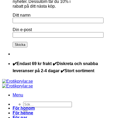
nyheter. Dessutom får du 10% i
rabatt på ditt nästa köp.
Ditt namn
Din e-post
✔️Endast 69 kr frakt ✔️Diskreta och snabba
leveranser på 2-4 dagar ✔️Stort sortiment
Menu
Sök
För honom
efter:
För henne
För par