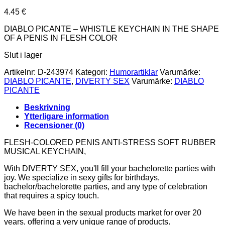
4.45
€
DIABLO PICANTE – WHISTLE KEYCHAIN IN THE SHAPE
OF A PENIS IN FLESH COLOR
Slut i lager
Artikelnr:
D-243974
Kategori:
Humorartiklar
Varumärke:
DIABLO PICANTE
,
DIVERTY SEX
Varumärke:
DIABLO
PICANTE
Beskrivning
Ytterligare information
Recensioner (0)
FLESH-COLORED PENIS ANTI-STRESS SOFT RUBBER
MUSICAL KEYCHAIN,
With DIVERTY SEX, you'll fill your bachelorette parties with
joy. We specialize in sexy gifts for birthdays,
bachelor/bachelorette parties, and any type of celebration
that requires a spicy touch.
We have been in the sexual products market for over 20
years, offering a very unique range of products.