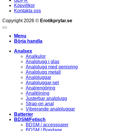
GDPR
Köpvillkor
Kontakta oss
Copyright 2026 ©
Erotikprylar.se
Menu
Börja handla
Analsex
Analkulor
Analplugg i glas
Analplugg med penisring
Analplugg metall
Analpluggar
Analpluggar-set
Analrengöring
Analtöjning
Justerbar analplugg
Strap-on anal
Vibrerande analpluggar
Batterier
BDSM/Fetisch
BDSM / accessoarer
BDSM / Bondage