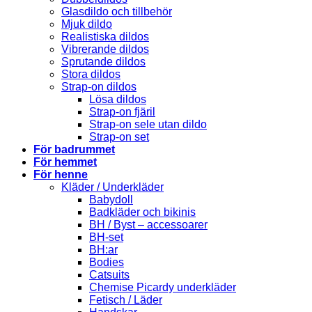
Glasdildo och tillbehör
Mjuk dildo
Realistiska dildos
Vibrerande dildos
Sprutande dildos
Stora dildos
Strap-on dildos
Lösa dildos
Strap-on fjäril
Strap-on sele utan dildo
Strap-on set
För badrummet
För hemmet
För henne
Kläder / Underkläder
Babydoll
Badkläder och bikinis
BH / Byst – accessoarer
BH-set
BH:ar
Bodies
Catsuits
Chemise Picardy underkläder
Fetisch / Läder