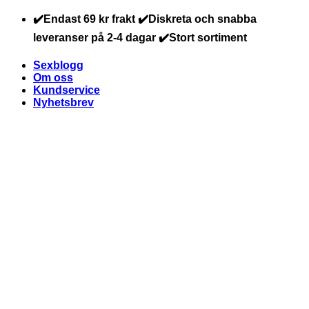
Skip
✔️Endast 69 kr frakt ✔️Diskreta och snabba
to
leveranser på 2-4 dagar ✔️Stort sortiment
content
Sexblogg
Om oss
Kundservice
Nyhetsbrev