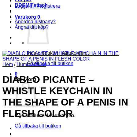
BDSM/Fetisch
Logga in / Registrera
Varukorg
0
Anordna lustparty?
Ångrat ditt köp?
Inga produkter i varukorgen.
Gå tillbaka till butiken
Hem
/
Humorartiklar
0
DIABLO PICANTE –
Varukorg
WHISTLE KEYCHAIN IN
THE SHAPE OF A PENIS IN
FLESH COLOR
Inga produkter i varukorgen.
Gå tillbaka till butiken