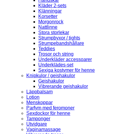
Handskar
Kläder 2-sets
Klänningar
Korsetter
Morgonrock
Nattlinne
Stora storlekar
Strumpbyxor / tights
Strumpebandshållare
Teddies
Trosor och string
Underkläder accessoarer
Underklädes-set
Sexiga kostymer för henne
Knipkulor / geishakulor
Geishakulor
Vibrerande geishakulor
Läppbalsam
Lotion
Menskoppar
Parfym med feromoner
Sexdockor för henne
Tamponger
Utvidgare
Vaginamassage