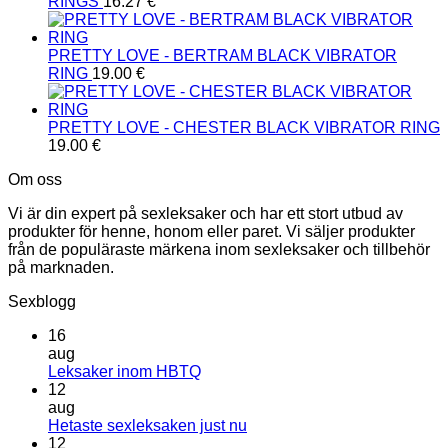
RINGS
16.27
€
PRETTY LOVE - BERTRAM BLACK VIBRATOR
RING
19.00
€
PRETTY LOVE - CHESTER BLACK VIBRATOR RING
19.00
€
Om oss
Vi är din expert på sexleksaker och har ett stort utbud av
produkter för henne, honom eller paret. Vi säljer produkter
från de populäraste märkena inom sexleksaker och tillbehör
på marknaden.
Sexblogg
16
aug
Inga
Leksaker inom HBTQ
kommentarer
12
till
aug
Leksaker
Inga
Hetaste sexleksaken just nu
inom
kommentarer
12