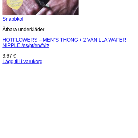
Snabbkoll
Ätbara underkläder
HOTFLOWERS – MEN”S THONG + 2 VANILLA WAFER
NIPPLE /es/pt/en/fr/it/
3.67
€
Lägg till i varukorg