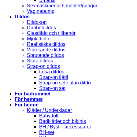
Smärta
Sexmaskiner och möbler/gungor
Vaginapump
Dildos
Dildo-set
Dubbeldildos
Glasdildo och tillbehör
Mjuk dildo
Realistiska dildos
Vibrerande dildos
Sprutande dildos
Stora dildos
Strap-on dildos
Lösa dildos
Strap-on fjäril
Strap-on sele utan dildo
Strap-on set
För badrummet
För hemmet
För henne
Kläder / Underkläder
Babydoll
Badkläder och bikinis
BH / Byst – accessoarer
BH-set