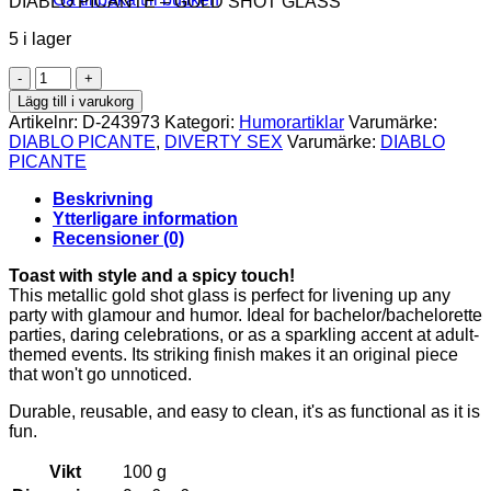
DIABLO PICANTE – GOLD SHOT GLASS
5 i lager
DIABLO
PICANTE
Lägg till i varukorg
-
Artikelnr:
D-243973
Kategori:
Humorartiklar
Varumärke:
GOLD
DIABLO PICANTE
,
DIVERTY SEX
Varumärke:
DIABLO
SHOT
PICANTE
GLASS
mängd
Beskrivning
Ytterligare information
Recensioner (0)
Toast with style and a spicy touch!
This metallic gold shot glass is perfect for livening up any
party with glamour and humor. Ideal for bachelor/bachelorette
parties, daring celebrations, or as a sparkling accent at adult-
themed events. Its striking finish makes it an original piece
that won't go unnoticed.
Durable, reusable, and easy to clean, it's as functional as it is
fun.
Vikt
100 g