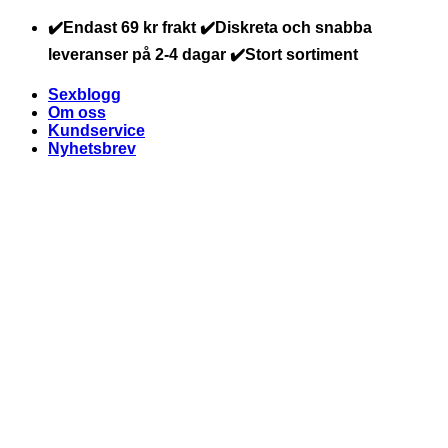
Skip
✔️Endast 69 kr frakt ✔️Diskreta och snabba
to
leveranser på 2-4 dagar ✔️Stort sortiment
content
Sexblogg
Om oss
Kundservice
Nyhetsbrev