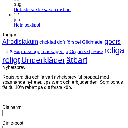
till
aug
Leksaker
Inga
Hetaste sexleksaken just nu
inom
kommentarer
12
HBTQ
till
jun
Hetaste
Inga
Heta sextips!
sexleksaken
kommentarer
Taggar
till
just
Heta
nu
godis
Afrodisiakum
choklad
doft
förspel
Glidmedel
sextips!
roliga
Ljus
massage
massageolja
Organiskt
man
Prostata
roligt
ätbart
Underkläder
Nyhetsbrev
Registrera dig och få vårt nyhetsbrev fullproppat med
spännande nyheter, tips & trix och erbjudanden! Som bonus
får du 10% rabatt på ditt första köp.
Ditt namn
Din e-post