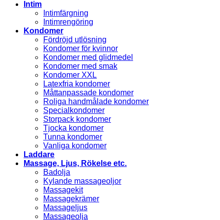
Intim
Intimfärgning
Intimrengöring
Kondomer
Fördröjd utlösning
Kondomer för kvinnor
Kondomer med glidmedel
Kondomer med smak
Kondomer XXL
Latexfria kondomer
Måttanpassade kondomer
Roliga handmålade kondomer
Specialkondomer
Storpack kondomer
Tjocka kondomer
Tunna kondomer
Vanliga kondomer
Laddare
Massage, Ljus, Rökelse etc.
Badolja
Kylande massageoljor
Massagekit
Massagekrämer
Massageljus
Massageolja