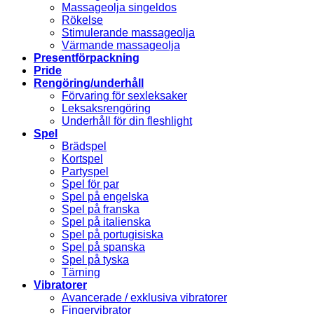
Massageolja singeldos
Rökelse
Stimulerande massageolja
Värmande massageolja
Presentförpackning
Pride
Rengöring/underhåll
Förvaring för sexleksaker
Leksaksrengöring
Underhåll för din fleshlight
Spel
Brädspel
Kortspel
Partyspel
Spel för par
Spel på engelska
Spel på franska
Spel på italienska
Spel på portugisiska
Spel på spanska
Spel på tyska
Tärning
Vibratorer
Avancerade / exklusiva vibratorer
Fingervibrator