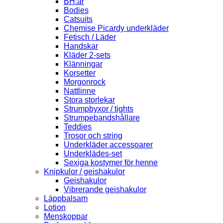
BH:ar
Bodies
Catsuits
Chemise Picardy underkläder
Fetisch / Läder
Handskar
Kläder 2-sets
Klänningar
Korsetter
Morgonrock
Nattlinne
Stora storlekar
Strumpbyxor / tights
Strumpebandshållare
Teddies
Trosor och string
Underkläder accessoarer
Underklädes-set
Sexiga kostymer för henne
Knipkulor / geishakulor
Geishakulor
Vibrerande geishakulor
Läppbalsam
Lotion
Menskoppar