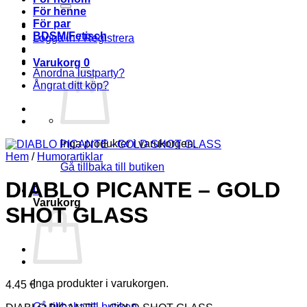
För henne
För par
BDSM/Fetisch
Logga in / Registrera
Varukorg
0
Anordna lustparty?
Ångrat ditt köp?
Inga produkter i varukorgen.
Hem
/
Humorartiklar
Gå tillbaka till butiken
DIABLO PICANTE – GOLD
0
Varukorg
SHOT GLASS
Inga produkter i varukorgen.
4.45
€
Gå tillbaka till butiken