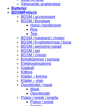
Vibrerande analpluggar
Batterier
BDSM/Fetisch
BDSM / accessoarer
BDSM / Bondage
Hand / benfängsel
Rep
Tejp
BDSM / halsband / choker
BDSM / Kyskhetsringar / burar
BDSM / penisring metall
BDSM / set
BDSM / Urinrör
Bröstklämmor / pumpar
Elektrostimulering
Gagball
Kittling
Kläder – kvinna
Kläder – man
Ögonbindel / mask
Mask
Ögonbindel
Piskor / smisk / smärta
Piskor / smisk