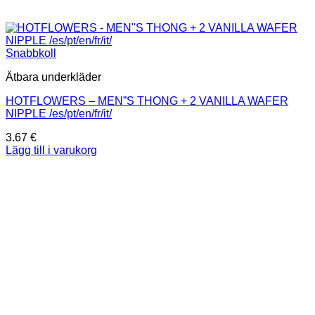
Snabbkoll
Ätbara underkläder
HOTFLOWERS – MEN”S THONG + 2 VANILLA WAFER
NIPPLE /es/pt/en/fr/it/
3.67
€
Lägg till i varukorg