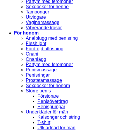
Parfym med feromoner
Sexdockor för henne
Tamponger
Utvidgare
Vaginamassage
Vibrerande trosor
För honom
Analplugg med penisring
Fleshlight
Fördröjd utlösning
Onani
Onaniägg
Parfym med feromoner
Penismassage
Penisringar
Prostatamassage
Sexdockor för honom
Större penis
Förstorare
Penisöverdrag
Penispumpar
Underkläder för män
Kalsonger och string
T-shirt
Utklädnad för man