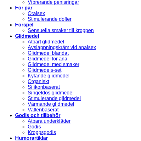
Vibrerande penisringar
För par
Oralsex
Stimulerande dofter
Förspel
Sensuella smaker till kroppen
Glidmedel
Ätbart glidmedel
Avslappningskräm vid analsex
Glidmedel blandat
Glidmedel för anal
Glidmedel med smaker
Glidmedels-set
Kylande glidmedel
Organiskt
Silikonbaserat
Singeldos glidmedel
Stimulerande glidmedel
Värmande glidmedel
Vattenbaserat
Godis och tillbehör
Ätbara underkläder
Godis
Kroppsgodis
Humorartiklar