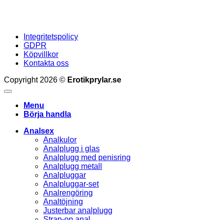
Integritetspolicy
GDPR
Köpvillkor
Kontakta oss
Copyright 2026 ©
Erotikprylar.se
Menu
Börja handla
Analsex
Analkulor
Analplugg i glas
Analplugg med penisring
Analplugg metall
Analpluggar
Analpluggar-set
Analrengöring
Analtöjning
Justerbar analplugg
Strap-on anal