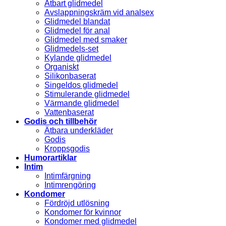
Ätbart glidmedel
Avslappningskräm vid analsex
Glidmedel blandat
Glidmedel för anal
Glidmedel med smaker
Glidmedels-set
Kylande glidmedel
Organiskt
Silikonbaserat
Singeldos glidmedel
Stimulerande glidmedel
Värmande glidmedel
Vattenbaserat
Godis och tillbehör
Ätbara underkläder
Godis
Kroppsgodis
Humorartiklar
Intim
Intimfärgning
Intimrengöring
Kondomer
Fördröjd utlösning
Kondomer för kvinnor
Kondomer med glidmedel