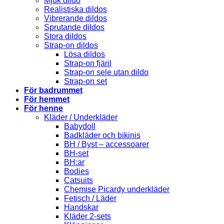
Mjuk dildo
Realistiska dildos
Vibrerande dildos
Sprutande dildos
Stora dildos
Strap-on dildos
Lösa dildos
Strap-on fjäril
Strap-on sele utan dildo
Strap-on set
För badrummet
För hemmet
För henne
Kläder / Underkläder
Babydoll
Badkläder och bikinis
BH / Byst – accessoarer
BH-set
BH:ar
Bodies
Catsuits
Chemise Picardy underkläder
Fetisch / Läder
Handskar
Kläder 2-sets