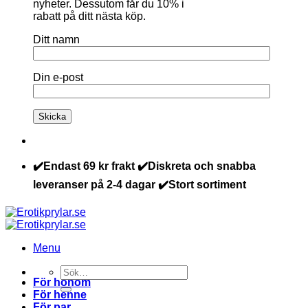
nyheter. Dessutom får du 10% i
rabatt på ditt nästa köp.
Ditt namn
Din e-post
✔️Endast 69 kr frakt ✔️Diskreta och snabba
leveranser på 2-4 dagar ✔️Stort sortiment
Menu
Sök
För honom
efter:
För henne
För par