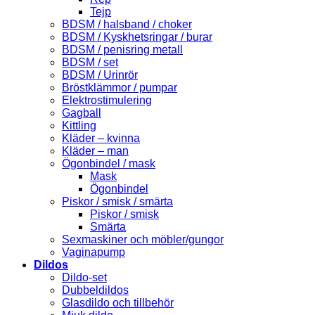
Tejp
BDSM / halsband / choker
BDSM / Kyskhetsringar / burar
BDSM / penisring metall
BDSM / set
BDSM / Urinrör
Bröstklämmor / pumpar
Elektrostimulering
Gagball
Kittling
Kläder – kvinna
Kläder – man
Ögonbindel / mask
Mask
Ögonbindel
Piskor / smisk / smärta
Piskor / smisk
Smärta
Sexmaskiner och möbler/gungor
Vaginapump
Dildos
Dildo-set
Dubbeldildos
Glasdildo och tillbehör