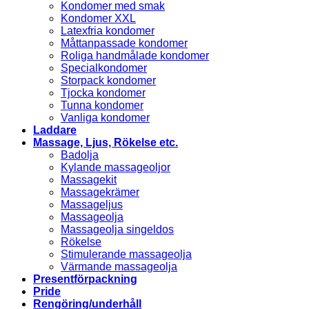
Kondomer med smak
Kondomer XXL
Latexfria kondomer
Måttanpassade kondomer
Roliga handmålade kondomer
Specialkondomer
Storpack kondomer
Tjocka kondomer
Tunna kondomer
Vanliga kondomer
Laddare
Massage, Ljus, Rökelse etc.
Badolja
Kylande massageoljor
Massagekit
Massagekrämer
Massageljus
Massageolja
Massageolja singeldos
Rökelse
Stimulerande massageolja
Värmande massageolja
Presentförpackning
Pride
Rengöring/underhåll