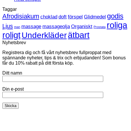
sexleksaken
kommentarer
Taggar
till
just
Heta
nu
godis
Afrodisiakum
choklad
doft
förspel
Glidmedel
sextips!
roliga
Ljus
massage
massageolja
Organiskt
man
Prostata
roligt
ätbart
Underkläder
Nyhetsbrev
Registrera dig och få vårt nyhetsbrev fullproppat med
spännande nyheter, tips & trix och erbjudanden! Som bonus
får du 10% rabatt på ditt första köp.
Ditt namn
Din e-post
K