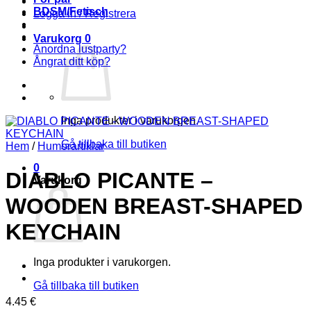
BDSM/Fetisch
Logga in / Registrera
Varukorg
0
Anordna lustparty?
Ångrat ditt köp?
Inga produkter i varukorgen.
Gå tillbaka till butiken
Hem
/
Humorartiklar
0
DIABLO PICANTE –
Varukorg
WOODEN BREAST-SHAPED
KEYCHAIN
Inga produkter i varukorgen.
Gå tillbaka till butiken
4.45
€