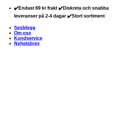
Skip
✔️Endast 69 kr frakt ✔️Diskreta och snabba
to
leveranser på 2-4 dagar ✔️Stort sortiment
content
Sexblogg
Om oss
Kundservice
Nyhetsbrev