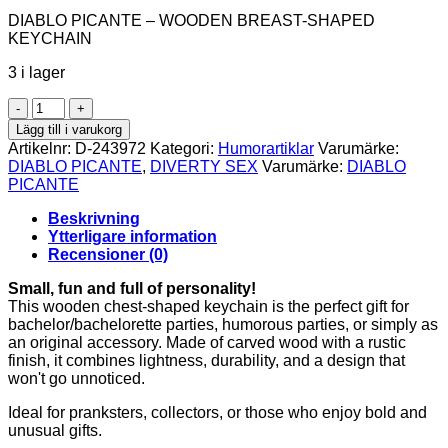
DIABLO PICANTE – WOODEN BREAST-SHAPED
KEYCHAIN
3 i lager
DIABLO
PICANTE
Lägg till i varukorg
-
Artikelnr:
D-243972
Kategori:
Humorartiklar
Varumärke:
WOODEN
DIABLO PICANTE
,
DIVERTY SEX
Varumärke:
DIABLO
BREAST-
PICANTE
SHAPED
KEYCHAIN
Beskrivning
mängd
Ytterligare information
Recensioner (0)
Small, fun and full of personality!
This wooden chest-shaped keychain is the perfect gift for
bachelor/bachelorette parties, humorous parties, or simply as
an original accessory. Made of carved wood with a rustic
finish, it combines lightness, durability, and a design that
won't go unnoticed.
Ideal for pranksters, collectors, or those who enjoy bold and
unusual gifts.