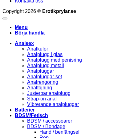
Kontakta oss
Copyright 2026 ©
Erotikprylar.se
Menu
Börja handla
Analsex
Analkulor
Analplugg i glas
Analplugg med penisring
Analplugg metall
Analpluggar
Analpluggar-set
Analrengöring
Analtöjning
Justerbar analplugg
Strap-on anal
Vibrerande analpluggar
Batterier
BDSM/Fetisch
BDSM / accessoarer
BDSM / Bondage
Hand / benfängsel
Rep