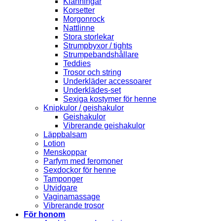
Klänningar
Korsetter
Morgonrock
Nattlinne
Stora storlekar
Strumpbyxor / tights
Strumpebandshållare
Teddies
Trosor och string
Underkläder accessoarer
Underklädes-set
Sexiga kostymer för henne
Knipkulor / geishakulor
Geishakulor
Vibrerande geishakulor
Läppbalsam
Lotion
Menskoppar
Parfym med feromoner
Sexdockor för henne
Tamponger
Utvidgare
Vaginamassage
Vibrerande trosor
För honom