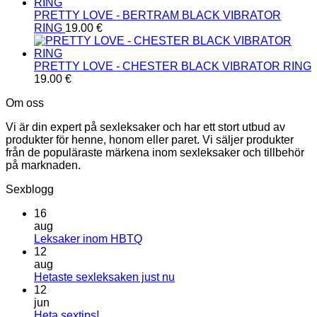
PRETTY LOVE - BERTRAM BLACK VIBRATOR
RING
19.00
€
PRETTY LOVE - CHESTER BLACK VIBRATOR RING
19.00
€
Om oss
Vi är din expert på sexleksaker och har ett stort utbud av
produkter för henne, honom eller paret. Vi säljer produkter
från de populäraste märkena inom sexleksaker och tillbehör
på marknaden.
Sexblogg
16
aug
Inga
Leksaker inom HBTQ
kommentarer
12
till
aug
Leksaker
Inga
Hetaste sexleksaken just nu
inom
kommentarer
12
HBTQ
till
jun
Hetaste
Inga
Heta sextips!