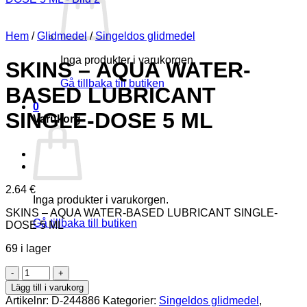
Hem
/
Glidmedel
/
Singeldos glidmedel
Inga produkter i varukorgen.
SKINS – AQUA WATER-
Gå tillbaka till butiken
BASED LUBRICANT
0
SINGLE-DOSE 5 ML
Varukorg
2.64
€
Inga produkter i varukorgen.
SKINS – AQUA WATER-BASED LUBRICANT SINGLE-
Gå tillbaka till butiken
DOSE 5 ML
69 i lager
SKINS
-
Lägg till i varukorg
AQUA
Artikelnr:
D-244886
Kategorier:
Singeldos glidmedel
,