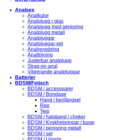
Analsex
Analkulor
Analplugg i glas
Analplugg med penisring
Analplugg metall
Analpluggar
Analpluggar-set
Analrengöring
Analtöjning
Justerbar analplugg
Strap-on anal
Vibrerande analpluggar
Batterier
BDSM/Fetisch
BDSM / accessoarer
BDSM / Bondage
Hand / benfängsel
Rep
Tejp
BDSM / halsband / choker
BDSM / Kyskhetsringar / burar
BDSM / penisring metall
BDSM / set
BDSM / Urinrör