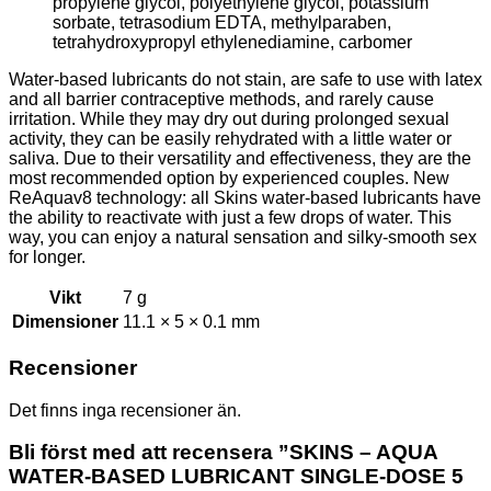
propylene glycol, polyethylene glycol, potassium
sorbate, tetrasodium EDTA, methylparaben,
tetrahydroxypropyl ethylenediamine, carbomer
Water-based lubricants do not stain, are safe to use with latex
and all barrier contraceptive methods, and rarely cause
irritation. While they may dry out during prolonged sexual
activity, they can be easily rehydrated with a little water or
saliva. Due to their versatility and effectiveness, they are the
most recommended option by experienced couples. New
ReAquav8 technology: all Skins water-based lubricants have
the ability to reactivate with just a few drops of water. This
way, you can enjoy a natural sensation and silky-smooth sex
for longer.
Vikt
7 g
Dimensioner
11.1 × 5 × 0.1 mm
Recensioner
Det finns inga recensioner än.
Bli först med att recensera ”SKINS – AQUA
WATER-BASED LUBRICANT SINGLE-DOSE 5