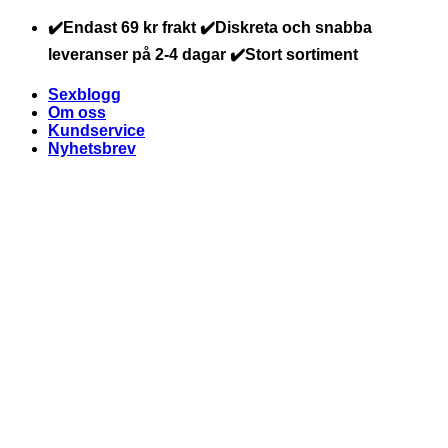
Skip
✔️Endast 69 kr frakt ✔️Diskreta och snabba
to
leveranser på 2-4 dagar ✔️Stort sortiment
content
Sexblogg
Om oss
Kundservice
Nyhetsbrev