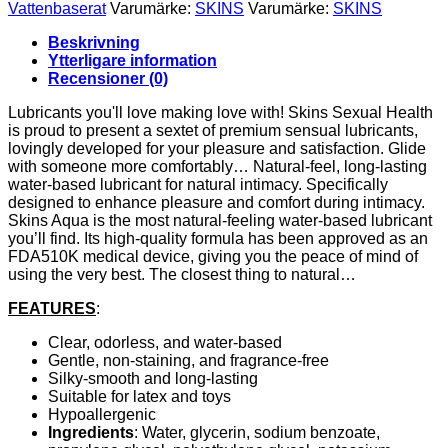
WATER-
Vattenbaserat
Varumärke:
SKINS
Varumärke:
SKINS
BASED
LUBRICANT
Beskrivning
SINGLE-
Ytterligare information
DOSE
Recensioner (0)
5
ML
Lubricants you'll love making love with! Skins Sexual Health
mängd
is proud to present a sextet of premium sensual lubricants,
lovingly developed for your pleasure and satisfaction. Glide
with someone more comfortably… Natural-feel, long-lasting
water-based lubricant for natural intimacy. Specifically
designed to enhance pleasure and comfort during intimacy.
Skins Aqua is the most natural-feeling water-based lubricant
you’ll find. Its high-quality formula has been approved as an
FDA510K medical device, giving you the peace of mind of
using the very best. The closest thing to natural…
FEATURES
:
Clear, odorless, and water-based
Gentle, non-staining, and fragrance-free
Silky-smooth and long-lasting
Suitable for latex and toys
Hypoallergenic
Ingredients
: Water, glycerin, sodium benzoate,