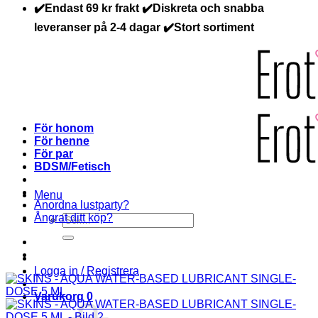
✔️Endast 69 kr frakt ✔️Diskreta och snabba
leveranser på 2-4 dagar ✔️Stort sortiment
För honom
För henne
För par
BDSM/Fetisch
Menu
Anordna lustparty?
Ångrat ditt köp?
Sök
efter:
Logga in / Registrera
Varukorg
0