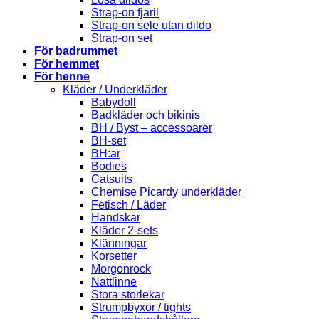
Strap-on fjäril
Strap-on sele utan dildo
Strap-on set
För badrummet
För hemmet
För henne
Kläder / Underkläder
Babydoll
Badkläder och bikinis
BH / Byst – accessoarer
BH-set
BH:ar
Bodies
Catsuits
Chemise Picardy underkläder
Fetisch / Läder
Handskar
Kläder 2-sets
Klänningar
Korsetter
Morgonrock
Nattlinne
Stora storlekar
Strumpbyxor / tights