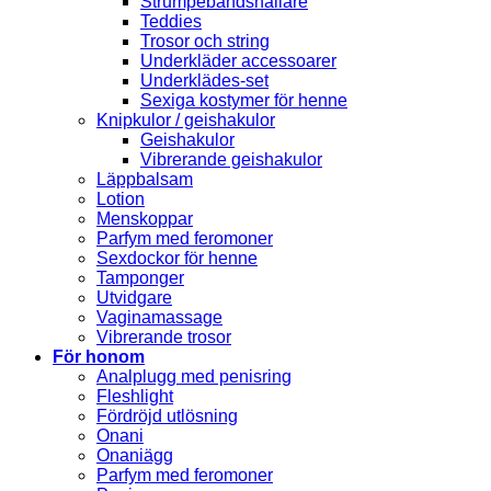
Strumpebandshållare
Teddies
Trosor och string
Underkläder accessoarer
Underklädes-set
Sexiga kostymer för henne
Knipkulor / geishakulor
Geishakulor
Vibrerande geishakulor
Läppbalsam
Lotion
Menskoppar
Parfym med feromoner
Sexdockor för henne
Tamponger
Utvidgare
Vaginamassage
Vibrerande trosor
För honom
Analplugg med penisring
Fleshlight
Fördröjd utlösning
Onani
Onaniägg
Parfym med feromoner