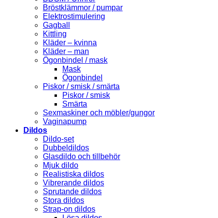
Bröstklämmor / pumpar
Elektrostimulering
Gagball
Kittling
Kläder – kvinna
Kläder – man
Ögonbindel / mask
Mask
Ögonbindel
Piskor / smisk / smärta
Piskor / smisk
Smärta
Sexmaskiner och möbler/gungor
Vaginapump
Dildos
Dildo-set
Dubbeldildos
Glasdildo och tillbehör
Mjuk dildo
Realistiska dildos
Vibrerande dildos
Sprutande dildos
Stora dildos
Strap-on dildos
Lösa dildos