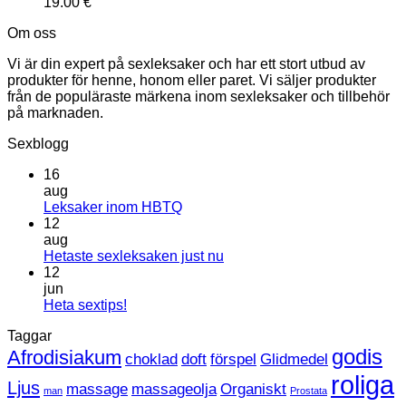
19.00
€
Om oss
Vi är din expert på sexleksaker och har ett stort utbud av
produkter för henne, honom eller paret. Vi säljer produkter
från de populäraste märkena inom sexleksaker och tillbehör
på marknaden.
Sexblogg
16
aug
Inga
Leksaker inom HBTQ
kommentarer
12
till
aug
Leksaker
Inga
Hetaste sexleksaken just nu
inom
kommentarer
12
HBTQ
till
jun
Hetaste
Inga
Heta sextips!
sexleksaken
kommentarer
Taggar
till
just
Heta
nu
godis
Afrodisiakum
choklad
doft
förspel
Glidmedel
sextips!
roliga
Ljus
massage
massageolja
Organiskt
man
Prostata